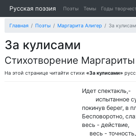
Русская поэзия
Поэты
Темы
Годы творчес
Главная
Поэты
Маргарита Алигер
За кулиса
За кулисами
Стихотворение Маргариты
На этой странице читайти стихи
«За кулисами»
русс
Идет спектакль,-

         испытанное судно,

покинув берег, в пл
Бесповоротно, сла
весь - действие,

     весь - точность,
