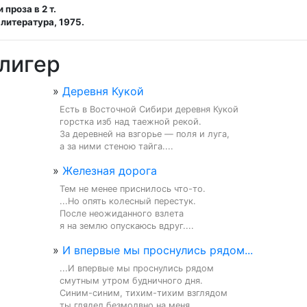
проза в 2 т.
литература, 1975.
лигер
»
Деревня Кукой
Есть в Восточной Сибири деревня Кукой

горстка изб над таежной рекой.

За деревней на взгорье — поля и луга,

а за ними стеною тайга....
»
Железная дорога
Тем не менее приснилось что-то.

...Но опять колесный перестук.

После неожиданного взлета

я на землю опускаюсь вдруг....
»
И впервые мы проснулись рядом...
...И впервые мы проснулись рядом

смутным утром будничного дня.

Синим-синим, тихим-тихим взглядом

ты глядел безмолвно на меня....