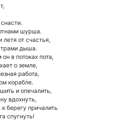
отнами шурша.

 летя от счастья,

трами дыша.

он в потоках пота,

ает о земле,

езная работа,

ом корабле.

ить и опечалить,

ну вдохнуть,

 к берегу причалить

га спугнуть!