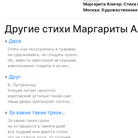
Маргарита Алигер. Стихи и 
Москва: Художественная 
Другие стихи Маргариты А
»
Двое
Опять они поссорились в трамвае,

не сдерживаясь, не стыдясь чужих...

Но, зависти невольной не скрывая,

взволнованно глядела я на них....
»
Друг
В. Луговскому

Улицей летает неохотно

мартовский усталый тихий снег.

Наши двери притворяет плотно,...
»
За какие такие грехи...
За какие такие грехи

не оставшихся в памяти дней

все трудней мне даются стихи,

что ни старше душа, то трудней....