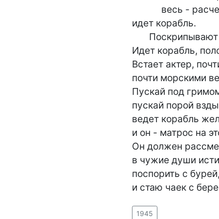
            весь - расчет,

идет корабль.

       Поскрипывают снасти.

Идет корабль, пол
Встает актер, почти
почти морскими ве
Пускай под гримом 
пускай порой вздых
ведет корабль жел
и он - матрос на эт
Он должен рассмеш
в чужие души исти
поспорить с бурей,
и стаю чаек с бере
1945