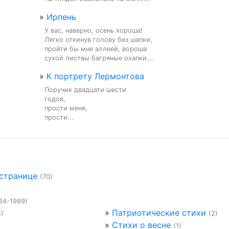
»
Ирпень
У вас, наверно, осень хороша!

Легко откинув голову без шапки,

пройти бы мне аллеей, вороша

сухой листвы багряные охапки....
»
К портрету Лермонтова
Поручик двадцати шести

годов,

прости меня,

прости...
 странице
(70)
34-1989)
»
Патриотические стихи
4)
(2)
»
Стихи о весне
(1)