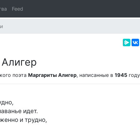
тва
Feed
ми
 Алигер
кого поэта
Маргариты Алигер
, написанные в
1945
году
аванье идет.

женно и трудно,
