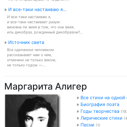
»
И все-таки настаиваю я...
И все-таки настаиваю я,

и все-таки настаивает разум:

виновна ли змея в том, что она змея,

иль дикобраз, рожденный дикобразом?...
»
Источник света
Все сделанное человеком

рассказывает нам о нем,

отмечено не только веком,

не только годом —...
Маргарита Алигер
»
Все стихи на одной
»
Биография поэта
»
Годы творчества
(19
»
Лирические стихи
(
»
Песни
(1)