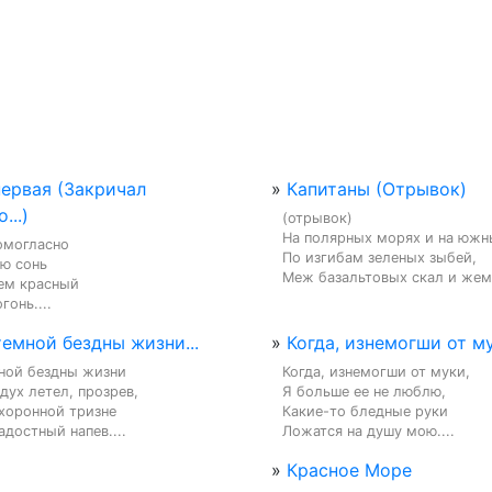
первая (Закричал
»
Капитаны (Отрывок)
...)
(отрывок)

На полярных морях и на южны
омогласно

По изгибам зеленых зыбей,

ю сонь

Меж базальтовых скал и жем
ем красный

гонь....
темной бездны жизни...
»
Когда, изнемогши от му
ной бездны жизни

Когда, изнемогши от муки,

ух летел, прозрев,

Я больше ее не люблю,

хоронной тризне

Какие-то бледные руки

достный напев....
Ложатся на душу мою....
»
Красное Море