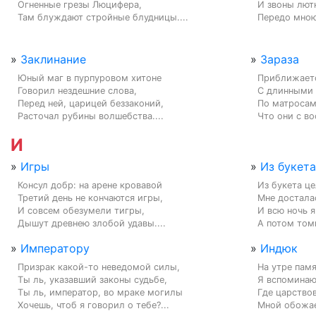
Огненные грезы Люцифера,

И звоны лютн
Там блуждают стройные блудницы....
Передо мною
»
Заклинание
»
Зараза
Юный маг в пурпуровом хитоне

Приближаетс
Говорил нездешние слова,

С длинными 
Перед ней, царицей беззаконий,

По матросам 
Расточал рубины волшебства....
Что они с вос
И
»
Игры
»
Из букета
Консул добр: на арене кровавой

Из букета це
Третий день не кончаются игры,

Мне досталас
И совсем обезумели тигры,

И всю ночь я
Дышут древнею злобой удавы....
А потом томи
»
Императору
»
Индюк
Призрак какой-то неведомой силы,

На утре памя
Ты ль, указавший законы судьбе,

Я вспоминаю 
Ты ль, император, во мраке могилы

Где царство
Хочешь, чтоб я говорил о тебе?...
Мной обожае