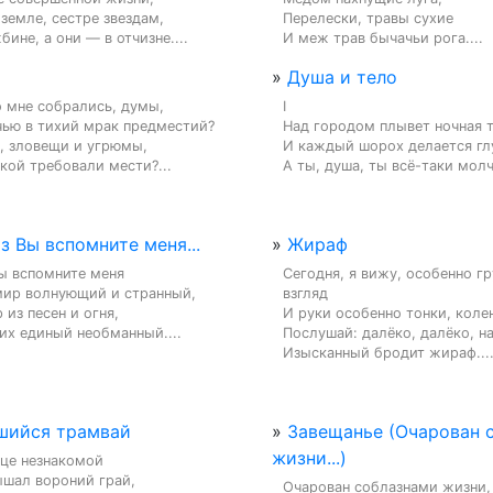
земле, сестре звездам,

Перелески, травы сухие

ине, а они — в отчизне....
И меж трав бычачьи рога....
»
Душа и тело
 мне собрались, думы,

I

чью в тихий мрак предместий?

Над городом плывет ночная т
, зловещи и угрюмы,

И каждый шорох делается глу
кой требовали мести?...
А ты, душа, ты всё-таки молч
з Вы вспомните меня...
»
Жираф
ы вспомните меня

Сегодня, я вижу, особенно гр
мир волнующий и странный,

взгляд

из песен и огня,

И руки особенно тонки, колен
их единый необманный....
Послушай: далёко, далёко, на
Изысканный бродит жираф...
шийся трамвай
»
Завещанье (Очарован 
жизни...)
це незнакомой

шал вороний грай,

Очарован соблазнами жизни,
