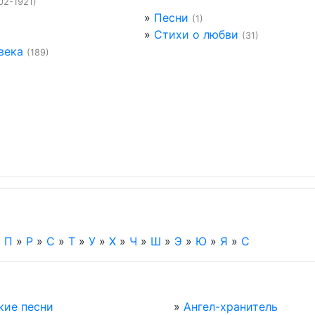
02-1921)
»
Песни
(1)
»
Стихи о любви
(31)
века
(189)
»
П
»
Р
»
С
»
Т
»
У
»
Х
»
Ч
»
Ш
»
Э
»
Ю
»
Я
»
C
кие песни
»
Ангел-хранитель