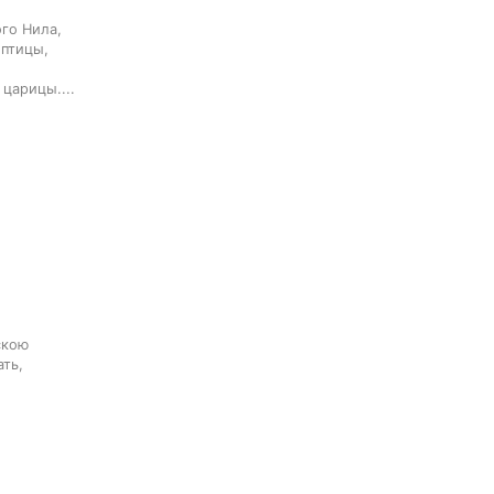
о Нила,

птицы,

царицы....
кою

ть,
