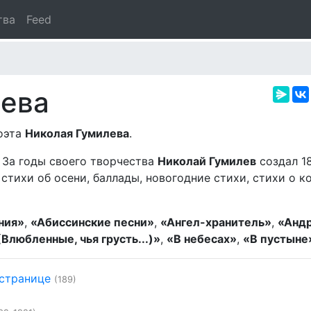
тва
Feed
лева
поэта
Николая Гумилева
.
. За годы своего творчества
Николай Гумилев
создал 18
стихи об осени, баллады, новогодние стихи, стихи о к
ния»
,
«Абиссинские песни»
,
«Ангел-хранитель»
,
«Андр
Влюбленные, чья грусть...)»
,
«В небесах»
,
«В пустыне
 странице
(189)