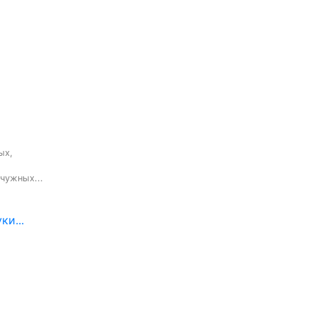
х,

чужных...
ки...