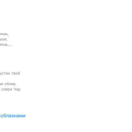
ишь,

ше,

ишь,...
устен твой 
и обняв.

 озере Чад

.
соблазнами