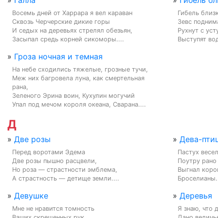
»
Галла
»
Гибель бл
Восемь дней от Харрара я вел караван

Гибель близк
Сквозь Черчерские дикие горы

Зевс поднима
И седых на деревьях стрелял обезьян,

Рухнут с уст
Засыпал средь корней сикоморы....
Выступят вод
»
Гроза ночная и темная
На небе сходились тяжелые, грозные тучи,

Меж них багровела луна, как смертельная 
рана,

Зеленого Эрина воин, Кухулин могучий

Упал под мечом короля океана, Сварана....
Д
»
Две розы
»
Дева-пти
Перед воротами Эдема

Пастух весел
Две розы пышно расцвели,

Поутру рано

Но роза — страстности эмблема,

Выгнал коро
А страстность — детище земли....
Броселианы..
»
Девушке
»
Деревья
Мне не нравится томность

Я знаю, что 
Ваших скрещенных рук,

Дано величь