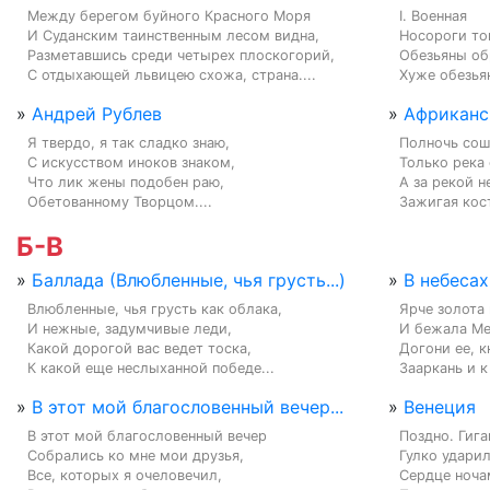
Между берегом буйного Красного Моря

I. Военная

И Суданским таинственным лесом видна,

Носороги топ
Разметавшись среди четырех плоскогорий,

Обезьяны об
С отдыхающей львицею схожа, страна....
Хуже обезьян
»
Андрей Рублев
»
Африканс
Я твердо, я так сладко знаю,

Полночь сошл
С искусством иноков знаком,

Только река 
Что лик жены подобен раю,

А за рекой н
Обетованному Творцом....
Зажигая кост
Б-В
»
Баллада (Влюбленные, чья грусть...)
»
В небесах
Влюбленные, чья грусть как облака,

Ярче золота 
И нежные, задумчивые леди,

И бежала Ме
Какой дорогой вас ведет тоска,

Догони ее, кн
К какой еще неслыханной победе...
Зааркань и к
»
В этот мой благословенный вечер...
»
Венеция
В этот мой благословенный вечер

Поздно. Гига
Собрались ко мне мои друзья,

Гулко ударил
Все, которых я очеловечил,

Сердце ноча