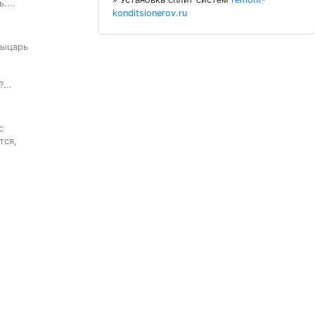
....
konditsionerov.ru
ыцарь

...


ся,
