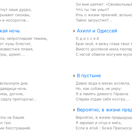
Он мне шепчет: «Своевольный
чут наше дурро,

Что ты так уныл?

рывают смоквы,

Иль о жизни прежней, вольно
 и носорогов...
Тайно загрустил?...
кая ночь
»
Ахилл и Одиссей
а, непроглядная темень,

О д и с с е й

от луны блестит,

Брат мой, я вижу глаза твои т
еизвестное племя,

Вместо доспехов меха леопар
ры, шумит....
С негой обвили могучие муск
»
В пустыне
вспыхнули дни,

Давно вода в мехах иссякла,

дведица-ночь.

Но, как собака, не умру:

язь, догони,

Я в память дивного Геракла

 седлу приторочь!...
Сперва отдам себя костру....
»
Вероятно, в жизни пре
нты на башне

Вероятно, в жизни предыдуще
и три.

Я зарезал и отца и мать,

ми бесстрашней.

Если в этой - Боже Присносущ