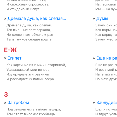
И спокойная скромность,

На ласковой 
И стыдливый испуг....
Мы — на чужб
»
Дремала душа, как слепая...
»
Думы
Дремала душа, как слепая,

Зачем они ко
Так пыльные спят зеркала,

Как воры но
Но солнечным облаком рая

Как коршуны
Ты в темное сердце вошла....
Зачем жесто
Е-Ж
»
Египет
»
Еще не ра
Как картинка из книжки старинной,

Еще не раз в
Услаждавшей мои вечера,

И весь мой 
Изумрудные эти равнины

Нелепый мир 
И раскидистых пальм веера....
Но меж друг
З
»
За гробом
»
Заблудив
Под землей есть тайная пещера,

Шёл я по ули
Там стоят высокие гробницы,

И вдруг услы