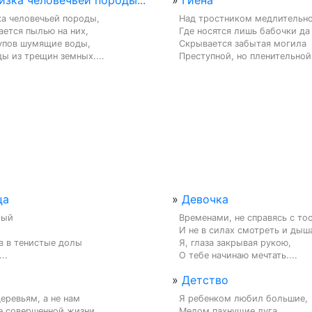
изка человечьей породы...
»
Гиена
а человечьей породы,

Над тростником медлительног
ется пылью на них,

Где носятся лишь бабочки да 
упов шумящие воды,

Скрывается забытая могила

ы из трещин земных....
Преступной, но пленительной 
ца
»
Девочка
ый

Временами, не справясь с тос
И не в силах смотреть и дыша
в в тенистые долы

Я, глаза закрывая рукою,

..
О тебе начинаю мечтать....
»
Детство
деревьям, а не нам

Я ребенком любил большие,

е совершенной жизни,

Медом пахнущие луга,
