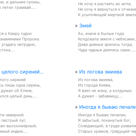
и, и дальние громы,

Не хочу я растаять во мгле,

 летел трамвай....
Не хочу я вернуться к отчизне,
К усыпляющей мертвой земле.
»
Змей
я к Каиру судно

Ах, иначе в былые года

знаменами Пророка.

Колдовала земля с небесами,

угадать нетрудно,

Дива дивные зрелись тогда,

тока....
Чуда чудные деялись сами.....
 целого сиреней...
»
Из логова змиева
лого сиреней

Из логова змиева,

ь лишь одна сирень,

Из города Киева,

 думал об Елене,

Я взял не жену, а колдунью.

лся целый день....
А думал - забавницу,...
»
Иногда я бываю печален
ти неверной

Иногда я бываю печален,

пестрый луг,

Я забытый, покинутый бог,

вал высокомерный,

Созидающий, в груде развали
мый индюк....
Старых храмов, грядущий черт