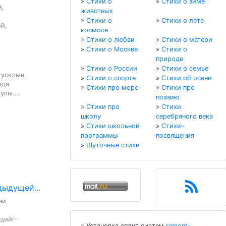
»
Стихи о
»
Стихи о зиме
,

животных
»
Стихи о
»
Стихи о лете
й,

космосе
»
Стихи о любви
»
Стихи о матери
»
Стихи о Москве
»
Стихи о
природе
»
Стихи о России
»
Стихи о семье
усклые,

»
Стихи о спорте
»
Стихи об осени
да

»
Стихи про море
»
Стихи про
улы....
поэзию
»
Стихи про
»
Стихи
школу
серебряного века
»
Стихи школьной
»
Стихи-
программы
посвящения
»
Шуточные стихи
дыдущей...
й

ий!-

» Установка сплит систем
remont-