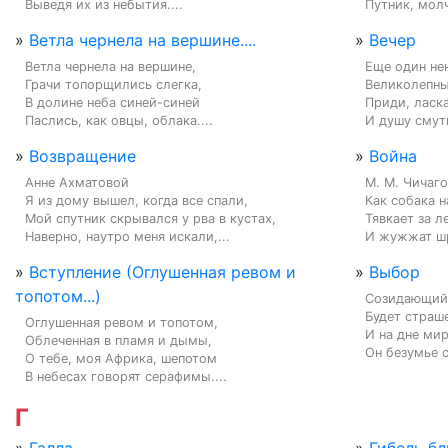
Выведя их из небытия....
Путник, молч
»
Ветла чернела на вершине....
»
Вечер
Ветла чернела на вершине,

Еще один нен
Грачи топорщились слегка,

Великолепны
В долине неба синей-синей

Приди, ласка
Паслись, как овцы, облака....
И душу смутн
»
Возвращение
»
Война
Анне Ахматовой

М. М. Чичаго
Я из дому вышел, когда все спали,

Как собака н
Мой спутник скрывался у рва в кустах,

Тявкает за л
Наверно, наутро меня искали,...
И жужжат шр
»
Вступление (Оглушенная ревом и
»
Выбор
топотом...)
Созидающий 
Будет страше
Оглушенная ревом и топотом,

И на дне мир
Облеченная в пламя и дымы,

Он безумье с
О тебе, моя Африка, шепотом

В небесах говорят серафимы....
Г