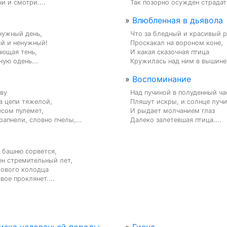
и и смотри....
Так позорно осужден страдать
»
Влюбленная в дьявола
ужный день,

Что за бледный и красивый р
й и ненужный!

Проскакал на вороном коне,

ющая тень,

И какая сказочная птица

ую одень...
Кружилась над ним в вышине?
»
Воспоминание
ву

Над пучиной в полуденный час
а цепи тяжелой,

Пляшут искры, и солнце лучит
есом пулемет,

И рыдает молчанием глаз

апнели, словно пчелы,...
Далеко залетевшая птица....
башню сорвется,

н стремительный лет,

ового колодца

вое проклянет....