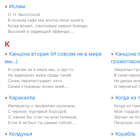
»
Ислам
О. Н. Высотской

В ночном кафе мы молча пили кьянти,

Когда вошел, спросивши шерри-бренди,

Высокий и седеющий эффенди,...
К
»
Канцона вторая (И совсем не в мире
»
Канцона 
мы...)
громогласно
И совсем не в мире мы, а где-то

Закричал гр
На задворках мира средь теней.

В сине-черну
Сонно перелистывает лето

На дворе мо
Синие страницы ясных дней....
И пернатый о
»
Каракалла
»
Когда из 
Император с профилем орлиным,

Когда из тем
С черною, курчавой бородой,

Мой гордый д
О, каким бы стал ты властелином,

Звучал на по
Если б не был ты самим собой!...
Печально-сла
»
Колдунья
»
Корабль