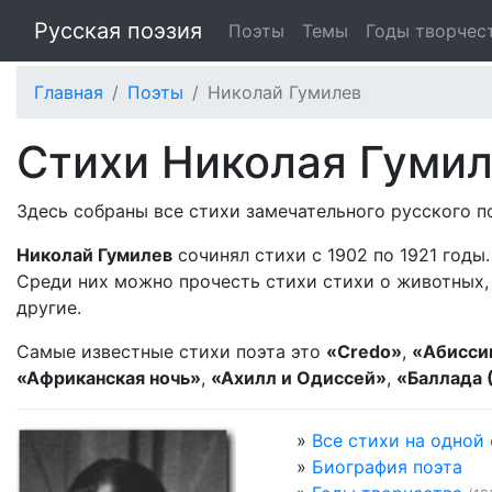
Русская поэзия
Поэты
Темы
Годы творчес
Главная
Поэты
Николай Гумилев
Стихи Николая Гуми
Здесь собраны все стихи замечательного русского 
Николай Гумилев
сочинял стихи с 1902 по 1921 годы
Среди них можно прочесть стихи стихи о животных, 
другие.
Самые известные стихи поэта это
«Credo»
,
«Абисси
«Африканская ночь»
,
«Ахилл и Одиссей»
,
«Баллада (
»
Все стихи на одной
»
Биография поэта