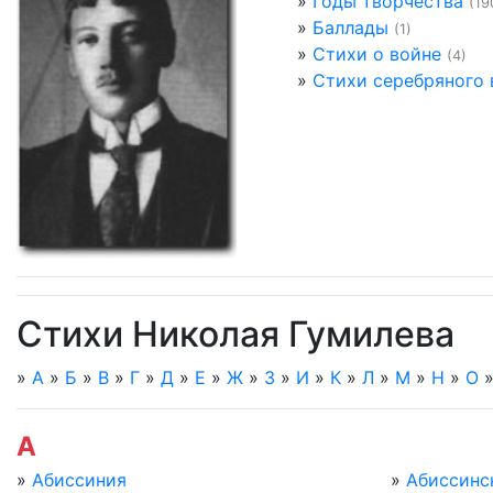
»
Годы творчества
(19
»
Баллады
(1)
»
Стихи о войне
(4)
»
Стихи серебряного 
Стихи Николая Гумилева
»
А
»
Б
»
В
»
Г
»
Д
»
Е
»
Ж
»
З
»
И
»
К
»
Л
»
М
»
Н
»
О
А
»
Абиссиния
»
Абиссинс