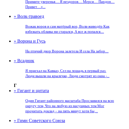
Примите уверенья… Я нездоров… Мерси… Пардон…
Привет…»...
» Волк-травоед
Вожак воров и сам матёрый вор, Волк-живодёр Как
избежать облавы ни старался, А все ж попался....
» Ворона и Гусь
На птичий двор Ворона залетела И села На забор....
» Всадник
Я приехал на Кавказ, Сел на лошадь в первый раз.
Люди вышли на крылечко, Люди смотрят из окна -...
Г
» Гигант и цитата
Один Гигант районного масштаба Прославился на всю
округу тем, Что на любую из насущных тем Мог
прочитать доклад – на пять минут хотя бы,...
» Гимн Советского Союза