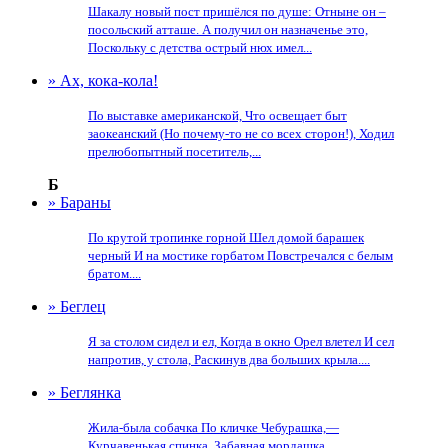
Шакалу новый пост пришёлся по душе: Отныне он –
посольский атташе. А получил он назначенье это,
Поскольку с детства острый нюх имел...
» Ах, кока-кола!
По выставке американской, Что освещает быт
заокеанский (Но почему-то не со всех сторон!), Ходил
прелюбопытный посетитель,...
Б
» Бараны
По крутой тропинке горной Шел домой барашек
черный И на мостике горбатом Повстречался с белым
братом....
» Беглец
Я за столом сидел и ел, Когда в окно Орел влетел И сел
напротив, у стола, Раскинув два больших крыла....
» Беглянка
Жила-была собачка По кличке Чебурашка,—
Курчавенькая спинка, Забавная мордашка....