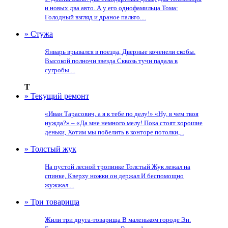
и новых два авто. А у его однофамильца Тома:
Голодный взгляд и драное пальто....
» Стужа
Январь врывался в поезда, Дверные коченели скобы.
Высокой полночи звезда Сквозь тучи падала в
сугробы....
Т
» Текущий ремонт
«Иван Тарасович, а я к тебе по делу!» «Ну, в чем твоя
нужда?» – «Да мне немного мелу! Пока стоят хорошие
деньки, Хотим мы побелить в конторе потолки,...
» Толстый жук
На пустой лесной тропинке Толстый Жук лежал на
спинке, Кверху ножки он держал И беспомощно
жужжал....
» Три товарища
Жили три друга-товарища В маленьком городе Эн.