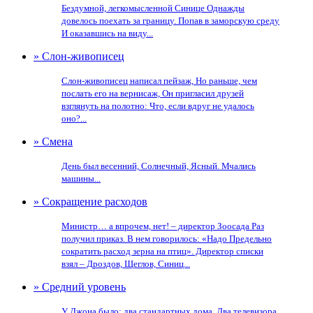
Бездумной, легкомысленной Синице Однажды
довелось поехать за границу. Попав в заморскую среду
И оказавшись на виду...
» Слон-живописец
Слон-живописец написал пейзаж, Но раньше, чем
послать его на вернисаж, Он пригласил друзей
взглянуть на полотно: Что, если вдруг не удалось
оно?...
» Смена
День был весенний, Солнечный, Ясный. Мчались
машины...
» Сокращение расходов
Министр… а впрочем, нет! – директор Зоосада Раз
получил приказ. В нем говорилось: «Надо Предельно
сократить расход зерна на птиц». Директор списки
взял – Дроздов, Щеглов, Синиц...
» Средний уровень
У Джона было: два стандартных дома, Два телевизора