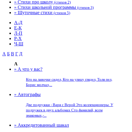
» Стихи про школу
(стихов 2)
» Стихи школьной программы
(стихов 3)
» Шуточные стихи
(стихов 5)
А-Д
Е-К
Л-П
Р-Х
Ч-Ш
А
Б
В
Г
Д
А
» А что у вас?
Кто на лавочке сидел, Кто на улицу глядел, Толя пел,
Борис молчал,...
» Автографы
Две подружки - Варя с Верой Это коллекционеры. У
подружек в двух альбомах Сто фамилий, всем
знакомых,-...
» Аккредитованный шакал