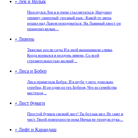
» Лев и Ярлык
Проснулся Лев и в гневе стал метаться, Нарушил
тишину свирепый, грозный рык - Какой-то зверь
решил над Львом поиздеваться: На Львиный хвост он
прицепил ярлык....
» Ливень
Тяжелые росли сады И в зной вынашивали сливы,
Когда ворвался в полдень ливень, Со всей
стремительностью молний,...
» Лиса и Бобер
Лиса приметила Бобра: И в шубе у него довольно
серебра, И он один из тех Бобров, Что из семейства
мастеров,...
» Лист бумаги
Простой бумаги свежий лист! Ты бел как мел. Не смят и
чист. Твоей поверхности пока Ничья не тронула рука....
» Лифт и Карандаш