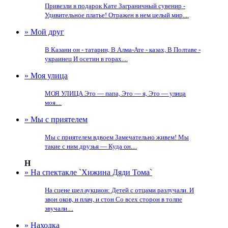
Привезли в подарок Кате Заграничный сувенир -
Удивительное платье! Отражен в нем целый мир....
» Мой друг
В Казани он - татарин, В Алма-Ате - казах, В Полтаве -
украинец И осетин в горах....
» Моя улица
МОЯ УЛИЦА Это — папа, Это — я, Это — улица
моя....
» Мы с приятелем
Мы с приятелем вдвоем Замечательно живем! Мы
такие с ним друзья — Куда он....
Н
» На спектакле `Хижина Дяди Тома`
На сцене шел аукцион: Детей с отцами разлучали. И
звон оков, и плач, и стон Со всех сторон в толпе
звучали....
» Находка