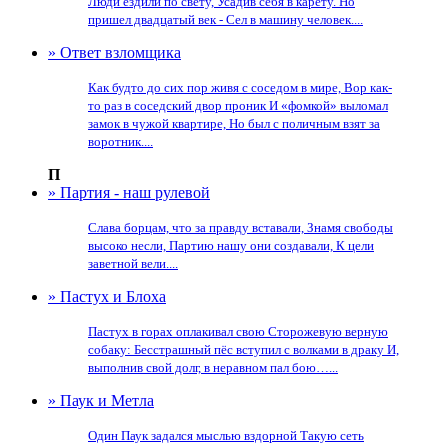
Люди ездили по свету, Усадив себя в карету. Но
пришел двадцатый век - Сел в машину человек....
» Ответ взломщика
Как будто до сих пор живя с соседом в мире, Вор как-
то раз в соседский двор проник И «фомкой» выломал
замок в чужой квартире, Но был с поличным взят за
воротник....
П
» Партия - наш рулевой
Слава борцам, что за правду вставали, Знамя свободы
высоко несли, Партию нашу они создавали, К цели
заветной вели....
» Пастух и Блоха
Пастух в горах оплакивал свою Сторожевую верную
собаку: Бесстрашный пёс вступил с волками в драку И,
выполнив свой долг, в неравном пал бою…...
» Паук и Метла
Один Паук задался мыслью вздорной Такую сеть