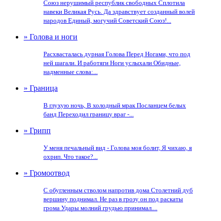
Союз нерушимый республик свободных Сплотила
навеки Великая Русь. Да здравствует созданный волей
народов Единый, могучий Советский Союз!...
» Голова и ноги
Расхвасталась дурная Голова Перед Ногами, что под
ней шагали. И работяги Ноги услыхали Обидные,
надменные слова:...
» Граница
В глухую ночь, В холодный мрак Посланцем белых
банд Переходил границу враг -...
» Грипп
У меня печальный вид - Голова моя болит, Я чихаю, я
охрип. Что такое?...
» Громоотвод
С обугленным стволом напротив дома Столетний дуб
вершину поднимал. Не раз в грозу он под раскаты
грома Удары молний грудью принимал....