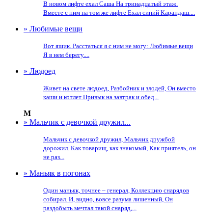
В новом лифте ехал Саша На тринадцатый этаж.
Вместе с ним на том же лифте Ехал синий Карандаш....
» Любимые вещи
Вот ящик. Расстаться я с ним не могу: Любимые вещи
Я в нем берегу....
» Людоед
Живет на свете людоед, Разбойник и злодей, Он вместо
каши и котлет Привык на завтрак и обед...
М
» Мальчик с девочкой дружил...
Мальчик с девочкой дружил, Мальчик дружбой
дорожил. Как товарищ, как знакомый, Как приятель, он
не раз...
» Маньяк в погонах
Один маньяк, точнее – генерал, Коллекцию снарядов
собирал. И, видно, вовсе разума лишенный, Он
раздобыть мечтал такой снаряд,...