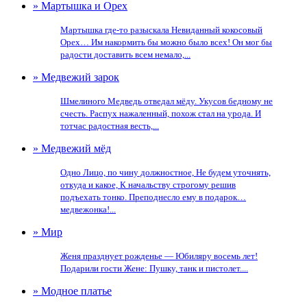
» Мартышка и Орех
Мартышка где-то разыскала Невиданный кокосовый
Орех… Им накормить бы можно было всех! Он мог бы
радости доставить всем немало,...
» Медвежий зарок
Шмелиного Медведь отведал мёду. Укусов бедному не
счесть. Распух нажаленный, похож стал на урода. И
тотчас радостная весть,...
» Медвежий мёд
Одно Лицо, по чину должностное, Не будем уточнять,
откуда и какое, К начальству строгому решив
подъехать тонко. Преподнесло ему в подарок…
медвежонка!...
» Мир
Женя празднует рожденье — Юбиляру восемь лет!
Подарили гости Жене: Пушку, танк и пистолет....
» Модное платье