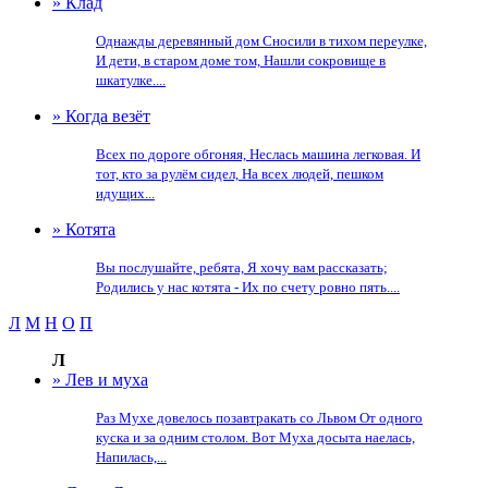
» Клад
Однажды деревянный дом Сносили в тихом переулке,
И дети, в старом доме том, Нашли сокровище в
шкатулке....
» Когда везёт
Всех по дороге обгоняя, Неслась машина легковая. И
тот, кто за рулём сидел, На всех людей, пешком
идущих...
» Котята
Вы послушайте, ребята, Я хочу вам рассказать;
Родились у нас котята - Их по счету ровно пять....
Л
М
Н
О
П
Л
» Лев и муха
Раз Мухе довелось позавтракать со Львом От одного
куска и за одним столом. Вот Муха досыта наелась,
Напилась,...