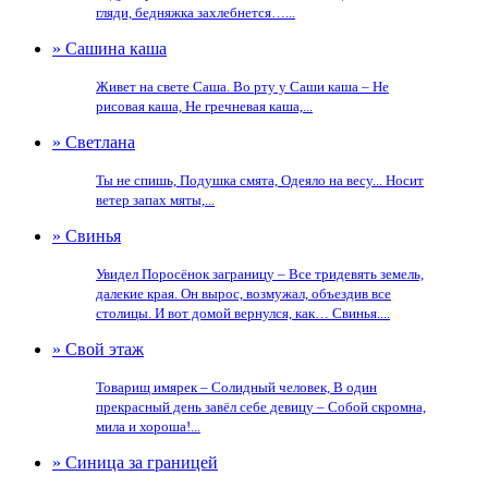
гляди, бедняжка захлебнется…...
» Сашина каша
Живет на свете Саша. Во рту у Саши каша – Не
рисовая каша, Не гречневая каша,...
» Светлана
Ты не спишь, Подушка смята, Одеяло на весу... Носит
ветер запах мяты,...
» Свинья
Увидел Поросёнок заграницу – Все тридевять земель,
далекие края. Он вырос, возмужал, объездив все
столицы. И вот домой вернулся, как… Свинья....
» Свой этаж
Товарищ имярек – Солидный человек, В один
прекрасный день завёл себе девицу – Собой скромна,
мила и хороша!...
» Синица за границей