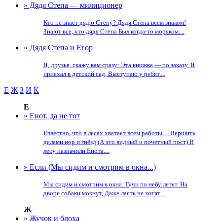
» Дядя Степа — милиционер
Кто не знает дядю Степу? Дядя Степа всем знаком!
Знают все, что дядя Степа Был когда-то моряком....
» Дядя Степа и Егор
Я, друзья, скажу вам сразу: Эта книжка — по заказу. Я
приехал в детский сад, Выступаю у ребят....
Е
Ж
З
И
К
Е
» Енот, да не тот
Известно, что в лесах хватает всем работы… Вершить
делами нор и гнёзд (А это видный и почетный пост) В
лесу назначили Енота....
» Если (Мы сидим и смотрим в окна...)
Мы сидим и смотрим в окна. Тучи по небу летят. На
дворе собаки мокнут, Даже лаять не хотят....
Ж
» Жучок и блоха