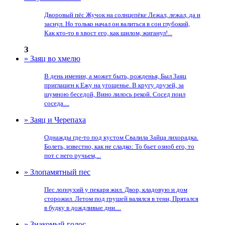
Дворовый пёс Жучок на солнцепёке Лежал, лежал, да и
заснул. Но только начал он валиться в сон глубокий,
Как кто-то в хвост его, как шилом, жиганул!...
З
» Заяц во хмелю
В день именин, а может быть, рожденья, Был Заяц
приглашен к Ежу на угощенье. В кругу друзей, за
шумною беседой, Вино лилось рекой. Сосед поил
соседа....
» Заяц и Черепаха
Однажды где-то под кустом Свалила Зайца лихорадка.
Болеть, известно, как не сладко: То бьет озноб его, то
пот с него ручьем,...
» Злопамятный пес
Пес лопоухий у пекаря жил. Двор, кладовую и дом
сторожил. Летом под грушей валялся в тени, Прятался
в будку в дождливые дни....
» Знакомый голос