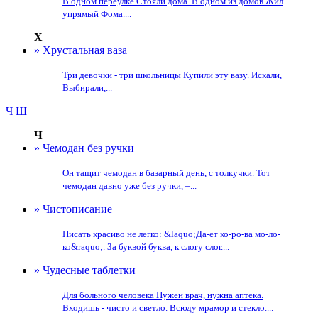
В одном переулке Стояли дома. В одном из домов Жил
упрямый Фома....
Х
» Хрустальная ваза
Три девочки - три школьницы Купили эту вазу. Искали,
Выбирали,...
Ч
Ш
Ч
» Чемодан без ручки
Он тащит чемодан в базарный день, с толкучки. Тот
чемодан давно уже без ручки, –...
» Чистописание
Писать красиво не легко: &laquo;Да-ет ко-ро-ва мо-ло-
ко&raquo;. За буквой буква, к слогу слог....
» Чудесные таблетки
Для больного человека Нужен врач, нужна аптека.
Входишь - чисто и светло. Всюду мрамор и стекло....