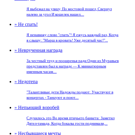
Я выбежал на улицу, По мостовой пошел, Свернул
налево за угол И кошелек нашел....
» Не спать!
Я ненавижу слово "спать"! Я ежусь каждый раз, Когда
я слышу: "Марш в кровать! Уже десятый час!"...
» Неврученная награда
За честный труд и поощренья ради Один из Муравьев
представлен был к награде — К миниатюрным
именным часам....
» Недотепа
"Талантливые дети Надежды подают: Участвуют в
концертах - Танцуют и поют....
» Непьющий воробей
Случилось это Во время птичьего банкета: Заметил
Дятел-тамада, Когда бокалы гости поднимали,...
» Несбывшиеся мечты