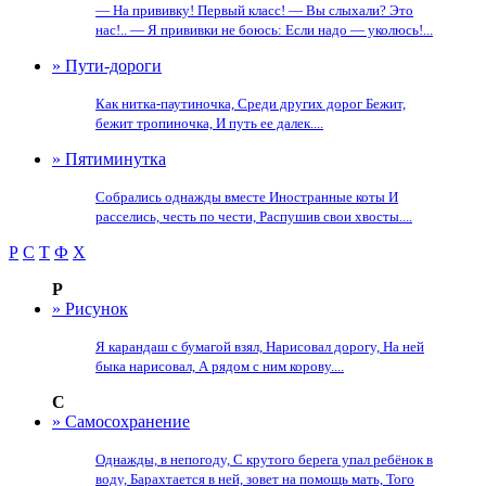
— На прививку! Первый класс! — Вы слыхали? Это
нас!.. — Я прививки не боюсь: Если надо — уколюсь!...
» Пути-дороги
Как нитка-паутиночка, Среди других дорог Бежит,
бежит тропиночка, И путь ее далек....
» Пятиминутка
Собрались однажды вместе Иностранные коты И
расселись, честь по чести, Распушив свои хвосты....
Р
С
Т
Ф
Х
Р
» Рисунок
Я карандаш с бумагой взял, Нарисовал дорогу, На ней
быка нарисовал, А рядом с ним корову....
С
» Самосохранение
Однажды, в непогоду, С крутого берега упал ребёнок в
воду, Барахтается в ней, зовет на помощь мать, Того