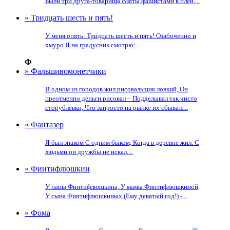
Были три друга-товарища Взяты фашистами в плен....
» Тридцать шесть и пять!
У меня опять: Тридцать шесть и пять! Озабоченно и
хмуро Я на градусник смотрю:...
Ф
» Фальшивомонетчики
В одном из городов жил рисовальщик ловкий, Он
преотменно деньги рисовал – Подделывал так чисто
сторублевки, Что запросто на рынке их сбывал....
» Фантазер
Я был знаком С одним быком, Когда в деревне жил. С
людьми он дружбы не искал,...
» Финтифлюшкин
У папы Финтифлюшкина, У мамы Финтифлюшкиной,
У сына Финтифлюшкиных (Ему девятый год!) -...
» Фома