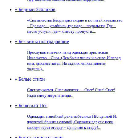
» Бедный Зябликов
«Сызмальства Блюди дистанцию и почитай начальство
– Где надо – улыбнись, где надо – подольсти, Где –
место уступи, где – к месту пропусти....
» Без вины пострадавшие
Прослушать певчих птиц однажды пригласили
Начальство – Льва. (Лев был в чинах и в силе, И перед
ним, дыханье затая, На задних лапках многие
ходили.)...
» Белые стихи
Снег кружится, Снег ложится — Снег! Снег! Снег!
Рады снегу зверь и птица...
» Бешеный Пёс
Однажды, в знойный день, взбесился Пёс цепной И,
ядовитой брызгая слюной, Сорвался вдруг с цепи,
махнул через ограду – Да прямо к стаду!...
» Богатые впечатления