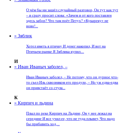
О чём бы ни зашёл случайный разговор, Он тут как тут
– и сразу просит слова: «Зачем и от кого поставлен
здесь забор? Что там поёт Петух? «Кукареку» не
ново!...
» Зяблик
Хотел иметь я птичку И денег накопил, И вот на
Птичьем рынке Я Зяблика купил....
И
» Иван Иваныч заболел, –
Иван Иваныч заболел, – Не потому, что он дурное что-
то съел Иль сквозняком его продуло, – Но уж едва-едва
он привстаёт со стула...
К
» Кирпич и льдина
Плыл по реке Кирпич на Льдине, Он у нее лежал на
середине И все учил ее, что не туда плывет, Что надо
бы прибавить ход,...