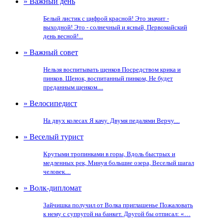
» Важный день
Белый листик с цифрой красной! Это значит -
выходной! Это - солнечный и ясный, Первомайский
день весной!...
» Важный совет
Нельзя воспитывать щенков Посредством крика и
пинков. Щенок, воспитанный пинком, Не будет
преданным щенком....
» Велосипедист
На двух колесах Я качу. Двумя педалями Верчу....
» Веселый турист
Крутыми тропинками в горы, Вдоль быстрых и
медленных рек, Минуя большие озера, Веселый шагал
человек....
» Волк-дипломат
Зайчишка получил от Волка приглашенье Пожаловать
к нему с супругой на банкет. Другой бы отписал: «…