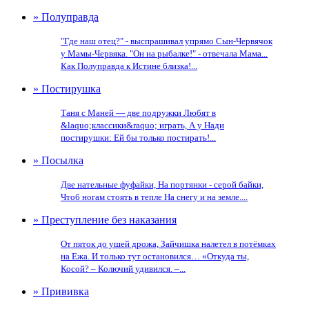
» Полуправда
"Где наш отец?" - выспрашивал упрямо Сын-Червячок
у Мамы-Червяка. "Он на рыбалке!" - отвечала Мама...
Как Полуправда к Истине близка!...
» Постирушка
Таня с Маней — две подружки Любят в
&laquo;классики&raquo; играть, А у Нади
постирушки: Ей бы только постирать!...
» Посылка
Две нательные фуфайки, На портянки - серой байки,
Чтоб ногам стоять в тепле На снегу и на земле....
» Преступление без наказания
От пяток до ушей дрожа, Зайчишка налетел в потёмках
на Ежа. И только тут остановился… «Откуда ты,
Косой? – Колючий удивился. –...
» Прививка