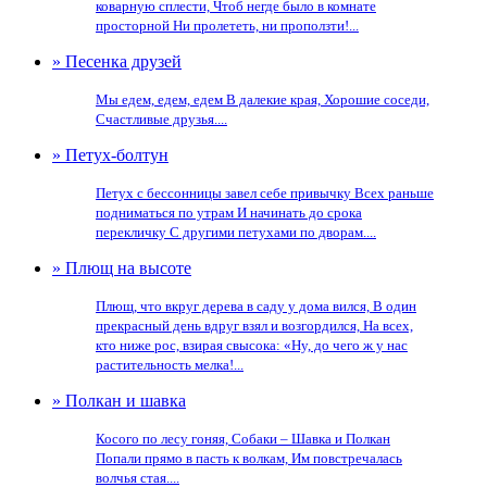
коварную сплести, Чтоб негде было в комнате
просторной Ни пролететь, ни проползти!...
» Песенка друзей
Мы едем, едем, едем В далекие края, Хорошие соседи,
Счастливые друзья....
» Петух-болтун
Петух с бессонницы завел себе привычку Всех раньше
подниматься по утрам И начинать до срока
перекличку С другими петухами по дворам....
» Плющ на высоте
Плющ, что вкруг дерева в саду у дома вился, В один
прекрасный день вдруг взял и возгордился, На всех,
кто ниже рос, взирая свысока: «Ну, до чего ж у нас
растительность мелка!...
» Полкан и шавка
Косого по лесу гоняя, Собаки – Шавка и Полкан
Попали прямо в пасть к волкам, Им повстречалась
волчья стая....