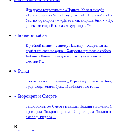
Два друга встретились: «Привет! Кого я вижу!»
«Привет, привет!» – «Откуда?» – «Из Парижу!» «Ты
был во Франции?» – «Да вот, как видишь, был!» «Ну,
расскажи скорей, как жил, куда ходил?»...
» Больной кабан
К учёной птице – умному Павлину – Хавронья на
приём явилась не одна – Хавронья привела с собою
Кабана. (Павлин был доктором – умел лечить
скотину!)...
» Булка
Три паренька по переулку, Играя будто бы в футбол,
Туда-сюда гоняли булку И забивали ею гол....
» Бюрократ и Смерть
За Бюрократом Смерть пришла, Полдня в приемной
прождала, Полдня в приемной просидела, Полдня на
очередь глядела,...
В