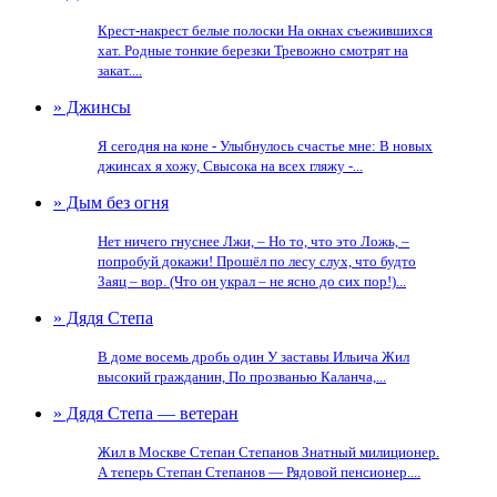
Крест-накрест белые полоски На окнах съежившихся
хат. Родные тонкие березки Тревожно смотрят на
закат....
» Джинсы
Я сегодня на коне - Улыбнулось счастье мне: В новых
джинсах я хожу, Свысока на всех гляжу -...
» Дым без огня
Нет ничего гнуснее Лжи, – Но то, что это Ложь, –
попробуй докажи! Прошёл по лесу слух, что будто
Заяц – вор. (Что он украл – не ясно до сих пор!)...
» Дядя Степа
В доме восемь дробь один У заставы Ильича Жил
высокий гражданин, По прозванью Каланча,...
» Дядя Степа — ветеран
Жил в Москве Степан Степанов Знатный милиционер.
А теперь Степан Степанов — Рядовой пенсионер....