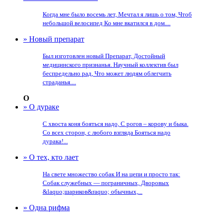
Когда мне было восемь лет, Мечтал я лишь о том, Чтоб
небольшой велосипед Ко мне вкатился в дом....
» Новый препарат
Был изготовлен новый Препарат, Достойный
медицинского признанья. Научный коллектив был
беспредельно рад, Что может людям облегчить
страданья....
О
» О дураке
С хвоста коня бояться надо, С рогов – корову и быка.
Со всех сторон, с любого взгляда Бояться надо
дурака!...
» О тех, кто лает
На свете множество собак И на цепи и просто так:
Собак служебных — пограничных, Дворовых
&laquo;шариков&raquo; обычных,...
» Одна рифма