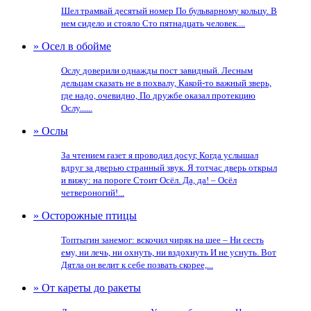
Шел трамвай десятый номер По бульварному кольцу. В
нем сидело и стояло Сто пятнадцать человек....
» Осел в обойме
Ослу доверили однажды пост завидный. Лесным
дельцам сказать не в похвалу, Какой-то важный зверь,
где надо, очевидно, По дружбе оказал протекцию
Ослу......
» Ослы
За чтением газет я проводил досуг, Когда услышал
вдруг за дверью странный звук. Я тотчас дверь открыл
и вижу: на пороге Стоит Осёл. Да, да! – Осёл
четвероногий!...
» Осторожные птицы
Топтыгин занемог: вскочил чиряк на шее – Ни сесть
ему, ни лечь, ни охнуть, ни вздохнуть И не уснуть. Вот
Дятла он велит к себе позвать скорее,...
» От кареты до ракеты