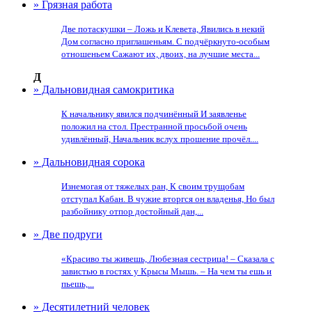
» Грязная работа
Две потаскушки – Ложь и Клевета, Явились в некий
Дом согласно приглашеньям. С подчёркнуто-особым
отношеньем Сажают их, двоих, на лучшие места...
Д
» Дальновидная самокритика
К начальнику явился подчинённый И заявленье
положил на стол. Престранной просьбой очень
удивлённый, Начальник вслух прошение прочёл....
» Дальновидная сорока
Изнемогая от тяжелых ран, К своим трущобам
отступал Кабан. В чужие вторгся он владенья, Но был
разбойнику отпор достойный дан,...
» Две подруги
«Красиво ты живешь, Любезная сестрица! – Сказала с
завистью в гостях у Крысы Мышь. – На чем ты ешь и
пьешь,...
» Десятилетний человек