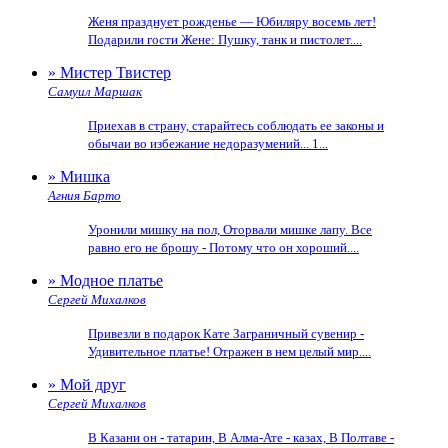
Женя празднует рожденье — Юбиляру восемь лет!
Подарили гости Жене: Пушку, танк и пистолет....
» Мистер Твистер
Самуил Маршак
Приехав в страну, старайтесь соблюдать ее законы и
обычаи во избежание недоразумений... 1...
» Мишка
Агния Барто
Уронили мишку на пол, Оторвали мишке лапу. Все
равно его не брошу - Потому что он хороший....
» Модное платье
Сергей Михалков
Привезли в подарок Кате Заграничный сувенир -
Удивительное платье! Отражен в нем целый мир....
» Мой друг
Сергей Михалков
В Казани он - татарин, В Алма-Ате - казах, В Полтаве -