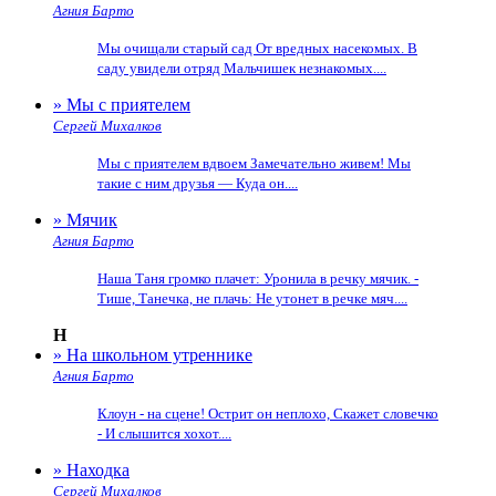
Агния Барто
Мы очищали старый сад От вредных насекомых. В
саду увидели отряд Мальчишек незнакомых....
» Мы с приятелем
Сергей Михалков
Мы с приятелем вдвоем Замечательно живем! Мы
такие с ним друзья — Куда он....
» Мячик
Агния Барто
Наша Таня громко плачет: Уронила в речку мячик. -
Тише, Танечка, не плачь: Не утонет в речке мяч....
Н
» На школьном утреннике
Агния Барто
Клоун - на сцене! Острит он неплохо, Скажет словечко
- И слышится хохот....
» Находка
Сергей Михалков