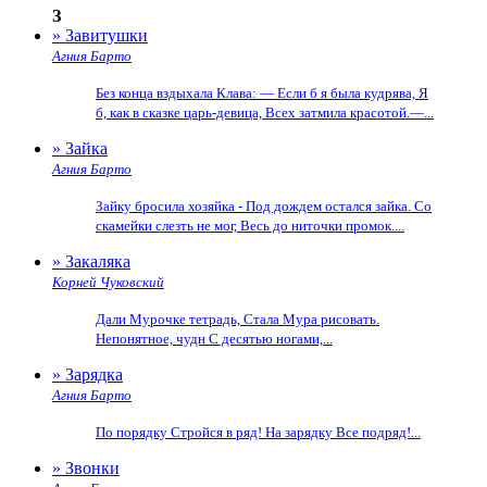
З
» Завитушки
Агния Барто
Без конца вздыхала Клава: — Если б я была кудрява, Я
б, как в сказке царь-девица, Всех затмила красотой.—...
» Зайка
Агния Барто
Зайку бросила хозяйка - Под дождем остался зайка. Со
скамейки слезть не мог, Весь до ниточки промок....
» Закаляка
Корней Чуковский
Дали Мурочке тетрадь, Стала Мура рисовать.
Непонятное, чудн С десятью ногами,...
» Зарядка
Агния Барто
По порядку Стройся в ряд! На зарядку Все подряд!...
» Звонки