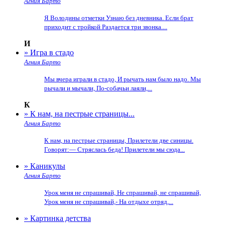
Агния Барто
Я Володины отметки Узнаю без дневника. Если брат
приходит с тройкой Раздается три звонка....
И
» Игра в стадо
Агния Барто
Мы вчера играли в стадо, И рычать нам было надо. Мы
рычали и мычали, По-собачьи лаяли,...
К
» К нам, на пестрые страницы...
Агния Барто
К нам, на пестрые страницы, Прилетели две синицы.
Говорят:— Стряслась беда! Прилетели мы сюда...
» Каникулы
Агния Барто
Урок меня не спрашивай, Не спрашивай, не спрашивай,
Урок меня не спрашивай,- На отдыхе отряд,...
» Картинка детства