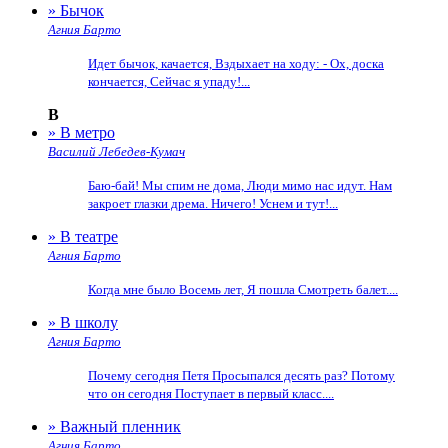
» Бычок
Агния Барто
Идет бычок, качается, Вздыхает на ходу: - Ох, доска
кончается, Сейчас я упаду!...
В
» В метро
Василий Лебедев-Кумач
Баю-бай! Мы спим не дома, Люди мимо нас идут. Нам
закроет глазки дрема. Ничего! Уснем и тут!...
» В театре
Агния Барто
Когда мне было Восемь лет, Я пошла Смотреть балет....
» В школу
Агния Барто
Почему сегодня Петя Просыпался десять раз? Потому
что он сегодня Поступает в первый класс....
» Важный пленник
Агния Барто