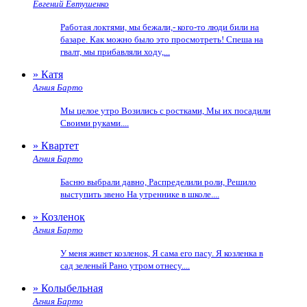
Евгений Евтушенко
Работая локтями, мы бежали,- кого-то люди били на
базаре. Как можно было это просмотреть! Спеша на
гвалт, мы прибавляли ходу,...
» Катя
Агния Барто
Мы целое утро Возились с ростками, Мы их посадили
Своими руками....
» Квартет
Агния Барто
Басню выбрали давно, Распределили роли, Решило
выступить звено На утреннике в школе....
» Козленок
Агния Барто
У меня живет козленок, Я сама его пасу. Я козленка в
сад зеленый Рано утром отнесу....
» Колыбельная
Агния Барто