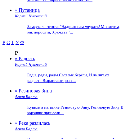
» Путаница
Корней Чуковский
Замяукали котята: "Надоело нам мяукать! Мы хотим,
как поросята, Хрюкать!"...
Р
С
Т
У
Ф
Р
» Радость
Корней Чуковский
Рады, рады, рады Светлые берёзы, И на них от
радости Вырастают розы....
» Резиновая Зина
Агния Барто
Купили в магазине Резиновую Зину, Резиновую Зину В
корзинке принесли....
» Река разлилась
Агния Барто