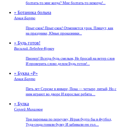
болтать-то мне когда? Мне болтать-то некогда!...
» Ботаника больна
Агния Барто
Прыг-скок! Прыг-скок! Отменяется урок. Пляшут, как
на празднике, Юные проказники...
» Будь готов!
Василий Лебедев-Кумач
Пионер! Всегда будь смелым, Не бросай на ветер слов
И проверить слово делом Будь готов!...
» Буква «Р»
Агния Барто
Пять лет Сереже в январе, Пока — четыре, пятый, Но с
ним играют во дворе И взрослые ребята....
» Булка
Сергей Михалков
Три паренька по переулку, Играя будто бы в футбол,
Туда-сюда гоняли булку И забивали ею гол....