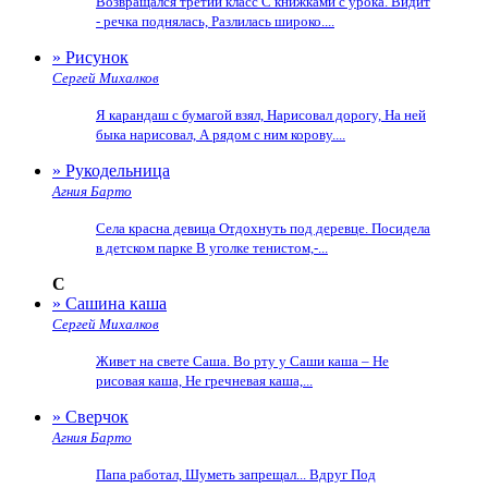
Возвращался третий класс С книжками с урока. Видит
- речка поднялась, Разлилась широко....
» Рисунок
Сергей Михалков
Я карандаш с бумагой взял, Нарисовал дорогу, На ней
быка нарисовал, А рядом с ним корову....
» Рукодельница
Агния Барто
Села красна девица Отдохнуть под деревце. Посидела
в детском парке В уголке тенистом,-...
С
» Сашина каша
Сергей Михалков
Живет на свете Саша. Во рту у Саши каша – Не
рисовая каша, Не гречневая каша,...
» Сверчок
Агния Барто
Папа работал, Шуметь запрещал... Вдруг Под