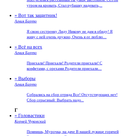
утром на кровать, Стал рубашку надевать,...
» Вот так защитник!
Агния Барто
Я свою сестренку Лиду Никому не дам в обиду! Я
живу с ней очень дружно, Очень я ее люблю....
» Всё на всех
Агния Барто
Приехали! Приехали! Родители приехали! С
конфетами, с орехами Родители приехали....
» Выборы
Агния Барто
Собрались на сбор отряда Все! Отсутствующих нет!
Сбор серьезный: Выбрать надо...
Г
» Головастики
Корней Чуковский
Помнишь, Мурочка, на даче В нашей лужице горячей