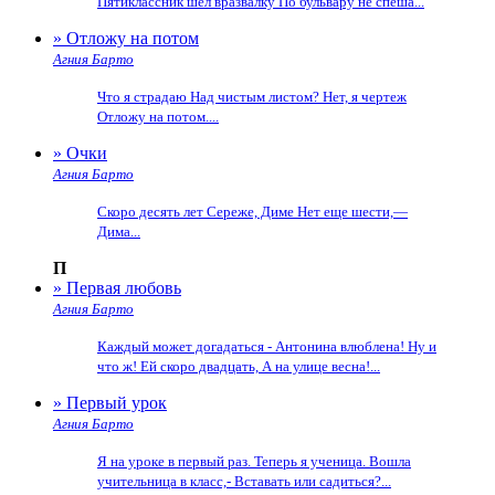
Пятиклассник шел вразвалку По бульвару не спеша...
» Отложу на потом
Агния Барто
Что я страдаю Над чистым листом? Нет, я чертеж
Отложу на потом....
» Очки
Агния Барто
Скоро десять лет Сереже, Диме Нет еще шести,—
Дима...
П
» Первая любовь
Агния Барто
Каждый может догадаться - Антонина влюблена! Ну и
что ж! Ей скоро двадцать, А на улице весна!...
» Первый урок
Агния Барто
Я на уроке в первый раз. Теперь я ученица. Вошла
учительница в класс,- Вставать или садиться?...