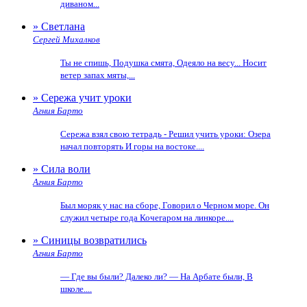
диваном...
» Светлана
Сергей Михалков
Ты не спишь, Подушка смята, Одеяло на весу... Носит
ветер запах мяты,...
» Сережа учит уроки
Агния Барто
Сережа взял свою тетрадь - Решил учить уроки: Озера
начал повторять И горы на востоке....
» Сила воли
Агния Барто
Был моряк у нас на сборе, Говорил о Черном море. Он
служил четыре года Кочегаром на линкоре....
» Синицы возвратились
Агния Барто
— Где вы были? Далеко ли? — На Арбате были, В
школе....