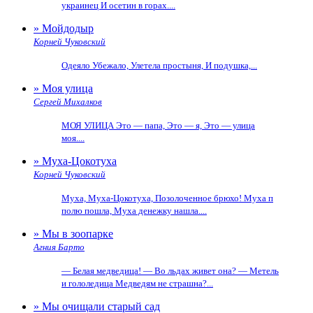
украинец И осетин в горах....
» Мойдодыр
Корней Чуковский
Одеяло Убежало, Улетела простыня, И подушка,...
» Моя улица
Сергей Михалков
МОЯ УЛИЦА Это — папа, Это — я, Это — улица
моя....
» Муха-Цокотуха
Корней Чуковский
Муха, Муха-Цокотуха, Позолоченное брюхо! Муха п
полю пошла, Муха денежку нашла....
» Мы в зоопарке
Агния Барто
— Белая медведица! — Во льдах живет она? — Метель
и гололедица Медведям не страшна?...
» Мы очищали старый сад