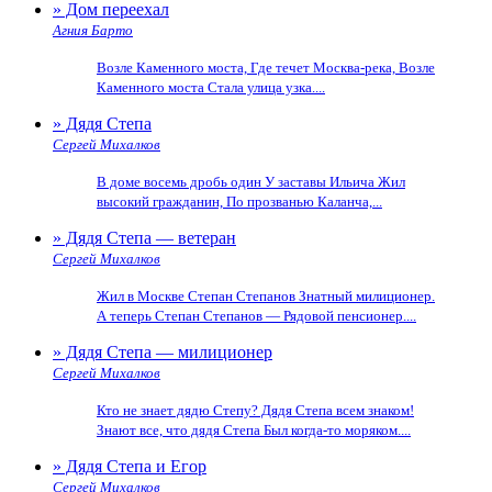
» Дом переехал
Агния Барто
Возле Каменного моста, Где течет Москва-река, Возле
Каменного моста Стала улица узка....
» Дядя Степа
Сергей Михалков
В доме восемь дробь один У заставы Ильича Жил
высокий гражданин, По прозванью Каланча,...
» Дядя Степа — ветеран
Сергей Михалков
Жил в Москве Степан Степанов Знатный милиционер.
А теперь Степан Степанов — Рядовой пенсионер....
» Дядя Степа — милиционер
Сергей Михалков
Кто не знает дядю Степу? Дядя Степа всем знаком!
Знают все, что дядя Степа Был когда-то моряком....
» Дядя Степа и Егор
Сергей Михалков