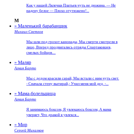
Как у нашей Лялечки Платьев чуть не дюжина. — Не
надену белое — Плохо отутюжено!...
М
» Маленький барабанщик
Михаил Светлов
Мы шли под грохот канонады, Мы смерти смотрели в
лицо, Вперед продвигались отряды Спартаковцев,
смелых бойцов....
» Маляр
Агния Барто
Мы с дедом красили сарай, Мы встали с ним чуть свет.
- Сначала стену вытирай,- Учил меня мой дед. -...
» Мама-болельщица
Агния Барто
Я занимаюсь боксом, Я увлекаюсь боксом, А мама
уверяет, Что дракой я увлекся...
» Мир
Сергей Михалков