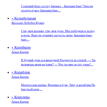
Старший брат сестру баюкал: - Баюшки-баю! Унесем
отсюда кукол, Баюшки-баю....
» Колыбельная
Василий Лебедев-Кумач
Спи, моя крошка, спи, моя дочь. Мы победили и холод
и ночь, Враг не отнимет радость твою, Баюшки-баю-
баю....
» Копейкин
Агния Барто
В будний день и в выходной Раздается за стеной: — Ты
возьмешь меня на пляж? — Что ты мне за это дашь?...
» Кораблик
Агния Барто
Матросская шапка, Веревка в руке, Тяну я кораблик По
быстрой реке,...
» Королева
Агния Барто