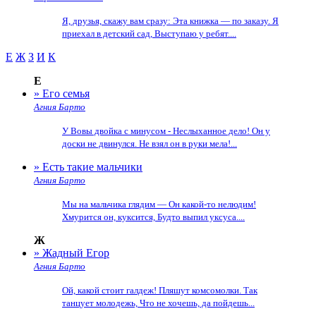
Я, друзья, скажу вам сразу: Эта книжка — по заказу. Я
приехал в детский сад, Выступаю у ребят....
Е
Ж
З
И
К
Е
» Его семья
Агния Барто
У Вовы двойка с минусом - Неслыханное дело! Он у
доски не двинулся. Не взял он в руки мела!...
» Есть такие мальчики
Агния Барто
Мы на мальчика глядим — Он какой-то нелюдим!
Хмурится он, куксится, Будто выпил уксуса....
Ж
» Жадный Егор
Агния Барто
Ой, какой стоит галдеж! Пляшут комсомолки. Так
танцует молодежь, Что не хочешь, да пойдешь...