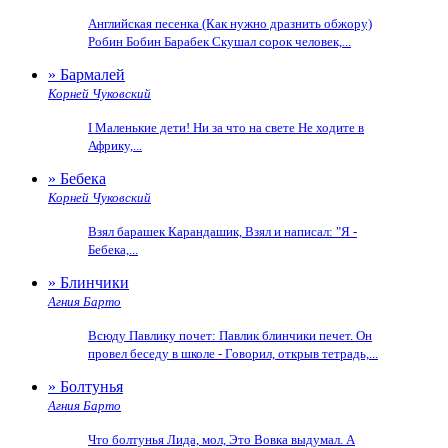
Английская песенка (Как нужно дразнить обжору)
Робин Бобин Барабек Скушал сорок человек,...
» Бармалей
Корней Чуковский
I Маленькие дети! Ни за что на свете Не ходите в
Африку,...
» Бебека
Корней Чуковский
Взял барашек Карандашик, Взял и написал: "Я -
Бебека,...
» Блинчики
Агния Барто
Всюду Павлику почет: Павлик блинчики печет. Он
провел беседу в школе - Говорил, открыв тетрадь,...
» Болтунья
Агния Барто
Что болтунья Лида, мол, Это Вовка выдумал. А