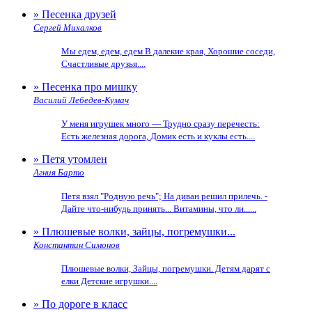
» Песенка друзей
Сергей Михалков
Мы едем, едем, едем В далекие края, Хорошие соседи,
Счастливые друзья....
» Песенка про мишку
Василий Лебедев-Кумач
У меня игрушек много — Трудно сразу перечесть:
Есть железная дорога, Домик есть и куклы есть....
» Петя утомлен
Агния Барто
Петя взял "Родную речь"; На диван решил прилечь. -
Дайте что-нибудь принять... Витамины, что ли......
» Плюшевые волки, зайцы, погремушки...
Константин Симонов
Плюшевые волки, Зайцы, погремушки. Детям дарят с
елки Детские игрушки....
» По дороге в класс