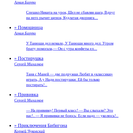
Агния Барто
Спешил Никита на урок, Шел не сбавляя шага, Вдруг
на него рычит щенок, Кудлатая дворняга....
» Помощница
Агния Барто
У Танюши дел немало, У Танюши много дел: Утром
брату помогала,— Он с утра конфеты ел....
» Постирушка
Сергей Михалков
Таня с Маней — две подружки Любят в «классики»
играть, А у Нади постирушки: Ей бы только
постирать!...
» Прививка
Сергей Михалков
— На прививку! Первый класс! — Вы слыхали? Это
нас!.. — Я прививки не боюсь: Если надо — уколюсь!...
» Приключения Бибигона
Корней Чуковский