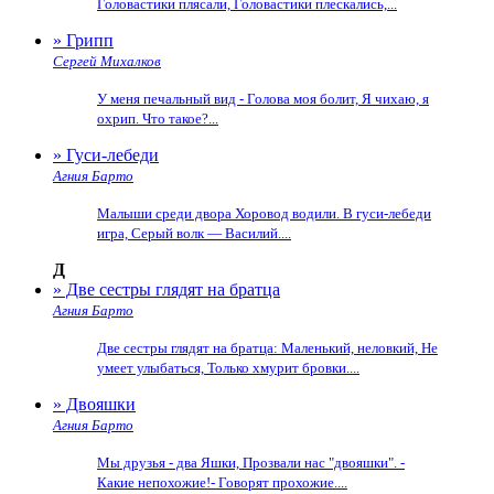
Головастики плясали, Головастики плескались,...
» Грипп
Сергей Михалков
У меня печальный вид - Голова моя болит, Я чихаю, я
охрип. Что такое?...
» Гуси-лебеди
Агния Барто
Малыши среди двора Хоровод водили. В гуси-лебеди
игра, Серый волк — Василий....
Д
» Две сестры глядят на братца
Агния Барто
Две сестры глядят на братца: Маленький, неловкий, Не
умеет улыбаться, Только хмурит бровки....
» Двояшки
Агния Барто
Мы друзья - два Яшки, Прозвали нас "двояшки". -
Какие непохожие!- Говорят прохожие....