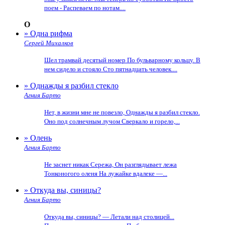
поем - Распеваем по нотам....
О
» Одна рифма
Сергей Михалков
Шел трамвай десятый номер По бульварному кольцу. В
нем сидело и стояло Сто пятнадцать человек....
» Однажды я разбил стекло
Агния Барто
Нет, в жизни мне не повезло, Однажды я разбил стекло.
Оно под солнечным лучом Сверкало и горело,...
» Олень
Агния Барто
Не заснет никак Сережа, Он разглядывает лежа
Тонконогого оленя На лужайке вдалеке —...
» Откуда вы, синицы?
Агния Барто
Откуда вы, синицы? — Летали над столицей...