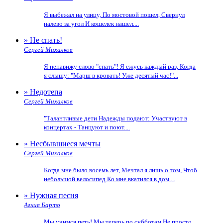
Я выбежал на улицу, По мостовой пошел, Свернул
налево за угол И кошелек нашел....
» Не спать!
Сергей Михалков
Я ненавижу слово "спать"! Я ежусь каждый раз, Когда
я слышу: "Марш в кровать! Уже десятый час!"...
» Недотепа
Сергей Михалков
"Талантливые дети Надежды подают: Участвуют в
концертах - Танцуют и поют....
» Несбывшиеся мечты
Сергей Михалков
Когда мне было восемь лет, Мечтал я лишь о том, Чтоб
небольшой велосипед Ко мне вкатился в дом....
» Нужная песня
Агния Барто
Мы учимся петь! Мы теперь по субботам Не просто