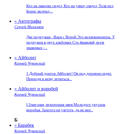
Кто на лавочке сидел, Кто на улицу глядел, Толя пел,
Борис молчал,...
» Автографы
Сергей Михалков
Две подружки - Варя с Верой Это коллекционеры. У
подружек в двух альбомах Сто фамилий, всем
знакомых,-...
» Айболит
Корней Чуковский
1 Добрый доктор Айболит! Он под деревом сидит.
Приходи к нему лечиться...
» Айболит и воробей
Корней Чуковский
I Злая-злая, нехорошая змея Молодого укусила
воробья. Захотел он улететь, да не мог...
Б
» Барабек
Корней Чуковский