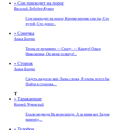
» Сон приходит на порог
Василий Лебедев-Кумач
Сон приходит на порог, Крепко-крепко спи ты, Сто
путей, Сто дорог...
» Сонечка
Агния Барто
Тронь ее нечаянно — Сразу: — Караул! Ольга
Николаевна, Он меня толкнул!...
» Сторож
Агния Барто
Сидеть надоело мне Лапы сложа, Я очень хотел бы
Пойти в сторожа....
Т
» Тараканище
Корней Чуковский
Ехали медведи На велосипеде. А за ними кот Задом
наперёд....
» Телефон