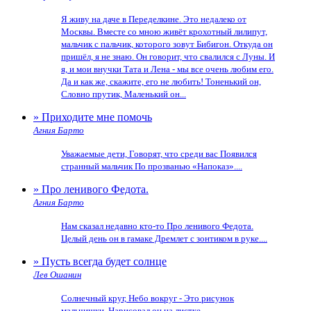
Я живу на даче в Переделкине. Это недалеко от
Москвы. Вместе со мною живёт крохотный лилипут,
мальчик с пальчик, которого зовут Бибигон. Откуда он
пришёл, я не знаю. Он говорит, что свалился с Луны. И
я, и мои внучки Тата и Лена - мы все очень любим его.
Да и как же, скажите, его не любить! Тоненький он,
Словно прутик, Маленький он...
» Приходите мне помочь
Агния Барто
Уважаемые дети, Говорят, что среди вас Появился
странный мальчик По прозванью «Напоказ»....
» Про ленивого Федота.
Агния Барто
Нам сказал недавно кто-то Про ленивого Федота.
Целый день он в гамаке Дремлет с зонтиком в руке....
» Пусть всегда будет солнце
Лев Ошанин
Солнечный круг, Небо вокруг - Это рисунок
мальчишки. Нарисовал он на листке...