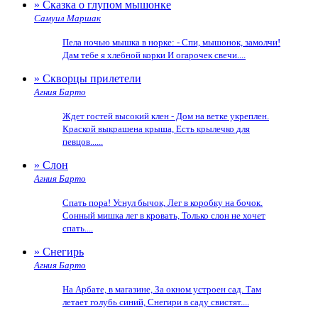
» Сказка о глупом мышонке
Самуил Маршак
Пела ночью мышка в норке: - Спи, мышонок, замолчи!
Дам тебе я хлебной корки И огарочек свечи....
» Скворцы прилетели
Агния Барто
Ждет гостей высокий клен - Дом на ветке укреплен.
Краской выкрашена крыша, Есть крылечко для
певцов......
» Слон
Агния Барто
Спать пора! Уснул бычок, Лег в коробку на бочок.
Сонный мишка лег в кровать, Только слон не хочет
спать....
» Снегирь
Агния Барто
На Арбате, в магазине, За окном устроен сад. Там
летает голубь синий, Снегири в саду свистят....