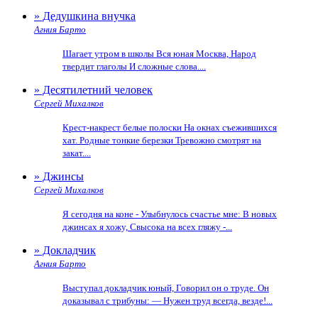
» Дедушкина внучка
Агния Барто
Шагает утром в школы Вся юная Москва, Народ
твердит глаголы И сложные слова....
» Десятилетний человек
Сергей Михалков
Крест-накрест белые полоски На окнах съежившихся
хат. Родные тонкие березки Тревожно смотрят на
закат....
» Джинсы
Сергей Михалков
Я сегодня на коне - Улыбнулось счастье мне: В новых
джинсах я хожу, Свысока на всех гляжу -...
» Докладчик
Агния Барто
Выступал докладчик юный, Говорил он о труде. Он
доказывал с трибуны: — Нужен труд всегда, везде!...