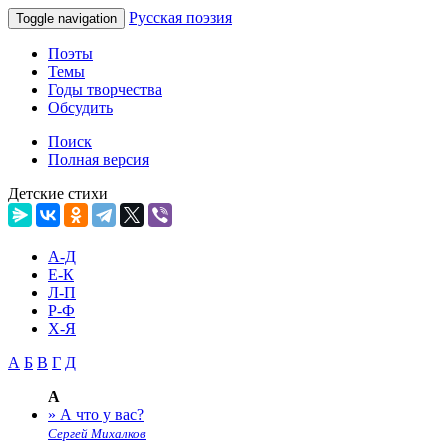
Русская поэзия
Toggle navigation
Поэты
Темы
Годы творчества
Обсудить
Поиск
Полная версия
Детские стихи
А-Д
Е-К
Л-П
Р-Ф
Х-Я
А
Б
В
Г
Д
А
» А что у вас?
Сергей Михалков