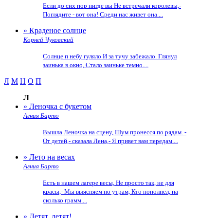
Если до сих пор нигде вы Не встречали королевы,-
Поглядите - вот она! Среди нас живет она....
» Краденое солнце
Корней Чуковский
Солнце п небу гуляло И за тучу забежало. Глянул
заинька в окно, Стало заиньке темно....
Л
М
Н
О
П
Л
» Леночка с букетом
Агния Барто
Вышла Леночка на сцену, Шум пронесся по рядам. -
От детей,- сказала Лена,- Я привет вам передам....
» Лето на весах
Агния Барто
Есть в нашем лагере весы, Не просто так, не для
красы,- Мы выясняем по утрам, Кто пополнел, на
сколько грамм....
» Летят, летят!