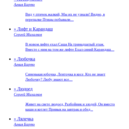
Агния Барто
Вид у птичек жалкий, Мы их не узнали! Видно, в
перепалке Птицы побывали....
» Лифт и Карандаш
Сергей Михалков
В новом лифте ехал Саша На тринадцатый этаж.
Вместе с ним на том же лифте Ехал синий Карандаш....
» Любочка
Агния Барто
Синенькая юбочка, Ленточка в косе. Кто не знает
Любочку? Любу знают все....
» Людоед
Сергей Михалков
Живет на свете людоед, Разбойник и злодей, Он вместо
каши и котлет Привык на завтрак и обед...
» Лялечка
Агния Барто