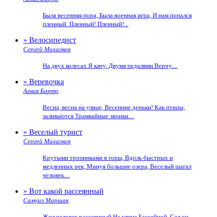
Была весенняя пора, Была военная игра, И нам попался
пленный. Пленный! Пленный!...
» Велосипедист
Сергей Михалков
На двух колесах Я качу. Двумя педалями Верчу....
» Веревочка
Агния Барто
Весна, весна на улице, Весенние деньки! Как птицы,
заливаются Трамвайные звонки....
» Веселый турист
Сергей Михалков
Крутыми тропинками в горы, Вдоль быстрых и
медленных рек, Минуя большие озера, Веселый шагал
человек....
» Вот какой рассеянный
Самуил Маршак
Жил человек рассеянный На улице Бассейной. Сел он