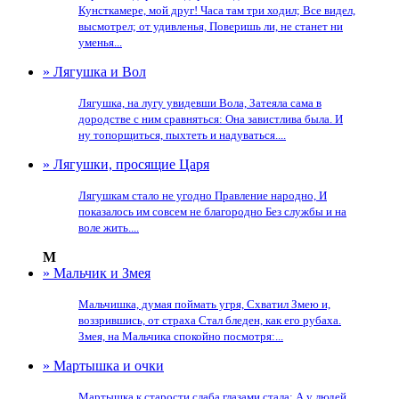
Кунсткамере, мой друг! Часа там три ходил; Все видел,
высмотрел; от удивленья, Поверишь ли, не станет ни
уменья...
» Лягушка и Вол
Лягушка, на лугу увидевши Вола, Затеяла сама в
дородстве с ним сравняться: Она завистлива была. И
ну топорщиться, пыхтеть и надуваться....
» Лягушки, просящие Царя
Лягушкам стало не угодно Правление народно, И
показалось им совсем не благородно Без службы и на
воле жить....
М
» Мальчик и Змея
Мальчишка, думая поймать угря, Схватил Змею и,
воззрившись, от страха Стал бледен, как его рубаха.
Змея, на Мальчика спокойно посмотря:...
» Мартышка и очки
Мартышка к старости слаба глазами стала; А у людей