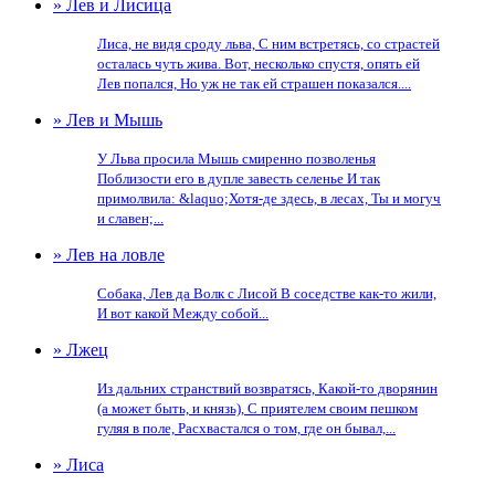
» Лев и Лисица
Лиса, не видя сроду льва, С ним встретясь, со страстей
осталась чуть жива. Вот, несколько спустя, опять ей
Лев попался, Но уж не так ей страшен показался....
» Лев и Мышь
У Льва просила Мышь смиренно позволенья
Поблизости его в дупле завесть селенье И так
примолвила: &laquo;Хотя-де здесь, в лесах, Ты и могуч
и славен;...
» Лев на ловле
Собака, Лев да Волк с Лисой В соседстве как-то жили,
И вот какой Между собой...
» Лжец
Из дальних странствий возвратясь, Какой-то дворянин
(а может быть, и князь), С приятелем своим пешком
гуляя в поле, Расхвастался о том, где он бывал,...
» Лиса