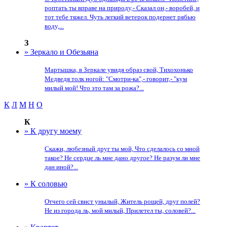
роптать ты вправе на природу,- Сказал он,- воробей, и
тот тебе тяжел. Чуть легкий ветерок подернет рябью
воду,...
З
» Зеркало и Обезьяна
Мартышка, в Зеркале увидя образ свой, Тихохонько
Медведя толк ногой: "Смотри-ка",- говорит,- "кум
милый мой! Что это там за рожа?...
К
Л
М
Н
О
К
» К другу моему
Скажи, любезный друг ты мой, Что сделалось со мной
такое? Не сердце ль мне дано другое? Не разум ли мне
дан иной?...
» К соловью
Отчего сей свист унылый, Житель рощей, друг полей?
Не из города ль, мой милый, Прилетел ты, соловей?...