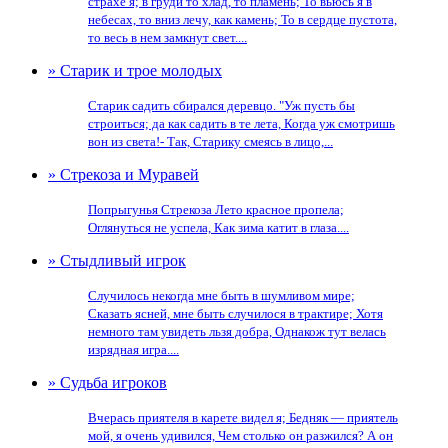
страхе я; в груди то хлад, то пламень; То вьюсь я в
небесах, то вниз лечу, как камень; То в сердце пустота,
то весь в нем замкнут свет....
» Старик и трое молодых
Старик садить сбирался деревцо. "Уж пусть бы
строиться; да как садить в те лета, Когда уж смотришь
вон из света!- Так, Старику смеясь в лицо,...
» Стрекоза и Муравей
Попрыгунья Стрекоза Лето красное пропела;
Оглянуться не успела, Как зима катит в глаза....
» Стыдливый игрок
Случилось некогда мне быть в шумливом мире;
Сказать ясней, мне быть случилося в трактире; Хотя
немного там увидеть льзя добра, Однакож тут велась
изрядная игра....
» Судьба игроков
Вчерась приятеля в карете видел я; Бедняк — приятель
мой, я очень удивился, Чем столько он разжился? А он