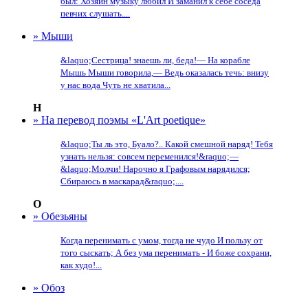
был: Хозяин музыку любил И заманил к себе соседа
певчих слушать....
» Мыши
&laquo;Сестрица! знаешь ли, беда!— На корабле
Мышь Мыши говорила,— Ведь оказалась течь: внизу
у нас вода Чуть не хватила...
Н
» На перевод поэмы «L'Art poetique»
&laquo;Ты ль это, Буало?.. Какой смешной наряд! Тебя
узнать нельзя: совсем переменился!&raquo;—
&laquo;Молчи! Нарочно я Графовым нарядился;
Сбираюсь в маскарад&raquo;....
О
» Обезьяны
Когда перенимать с умом, тогда не чудо И пользу от
того сыскать; А без ума перенимать - И боже сохрани,
как худо!...
» Обоз