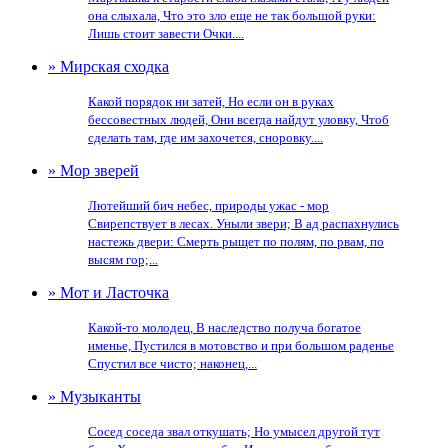
она слыхала, Что это зло еще не так большой руки:
Лишь стоит завести Очки....
» Мирская сходка
Какой порядок ни затей, Но если он в руках
бессовестных людей, Они всегда найдут уловку, Чтоб
сделать там, где им захочется, сноровку....
» Мор зверей
Лютейший бич небес, природы ужас - мор
Свирепствует в лесах. Уныли звери; В ад распахнулись
настежь двери: Смерть рыщет по полям, по рвам, по
высям гор;...
» Мот и Ласточка
Какой-то молодец, В наследство получа богатое
именье, Пустился в мотовство и при большом раденье
Спустил все чисто; наконец,...
» Музыканты
Сосед соседа звал откушать; Но умысел другой тут