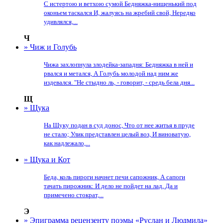
С истертою и ветхою сумой Бедняжка-нищенький под
оконьем таскался И, жалуясь на жребий свой, Нередко
удивлялся,...
Ч
» Чиж и Голубь
Чижа захлопнула злодейка-западня: Бедняжка в ней и
рвался и метался, А Голубь молодой над ним же
издевался. "Не стыдно ль, - говорит, - средь бела дня...
Щ
» Щука
На Щуку подан в суд донос, Что от нее житья в пруде
не стало; Улик представлен целый воз, И виноватую,
как надлежало,...
» Щука и Кот
Беда, коль пироги начнет печи сапожник, А сапоги
тачать пирожник: И дело не пойдет на лад, Да и
примечено стократ,...
Э
» Эпиграмма рецензенту поэмы «Руслан и Людмила»