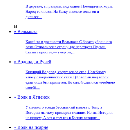
В деревне, в праздник, под окном Помещичьих хорм,
Народ толпился. На Белку в колесе зевал он и
дивился....
В
» Вельможа
Какой-то в древности Вельможа С богато убранного
ложа Отправился в страну, где царствует Плутон.
Сказать простее,— умер он;...
» Водопад и Ручей
Кипящий Водопад, свергаяся со скал, Целебному
ключу с надменностью сказал (Который под горой
едва лишь был приметен, Но силой славился лечебною
своей):...
» Волк и Ягненок
У сильного всегда бессильный виноват: Тому в
Истории мы тьму примеров слышим, Но мы Истории
не пишем; А вот о том как в Баснях говорят....
» Волк на псарне