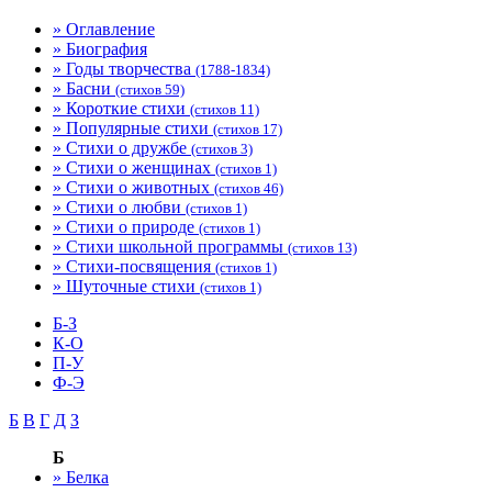
» Оглавление
» Биография
» Годы творчества
(1788-1834)
» Басни
(стихов 59)
» Короткие стихи
(стихов 11)
» Популярные стихи
(стихов 17)
» Стихи о дружбе
(стихов 3)
» Стихи о женщинах
(стихов 1)
» Стихи о животных
(стихов 46)
» Стихи о любви
(стихов 1)
» Стихи о природе
(стихов 1)
» Стихи школьной программы
(стихов 13)
» Стихи-посвящения
(стихов 1)
» Шуточные стихи
(стихов 1)
Б-З
К-О
П-У
Ф-Э
Б
В
Г
Д
З
Б
» Белка