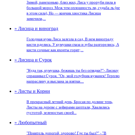
Зимой, ранехонько, близ жил, Лиса у проруби пила в
большой мороз. Меж тем оплошность ли, судьба ль (не
в этом сила), Но — кончик хвостика Лисица
замочила,...
» Лисица и виноград
Голодная кума Лиса залезла в сад, В нем винограду
кисти рделись. У кумушки глаза и зубы разгорелись; А
кисти сочные как яхонты горят;...
» Лисица и Сурок
"Куда так, кумушка, бежишь ты без оглядки?"- Лисицу
спрашивал Сурок. "Ох, мой голубчик-куманек! Терплю
напраслину и выслана за взятки....
» Листы и Корни
В прекрасный летний день, Бросая по долине тень,
Листы на дереве с зефирами шептали, Хвалились
густотой, зеленостью своей...
» Любопытный
"Приятель дорогой, здорово! Где ты был?" - "В