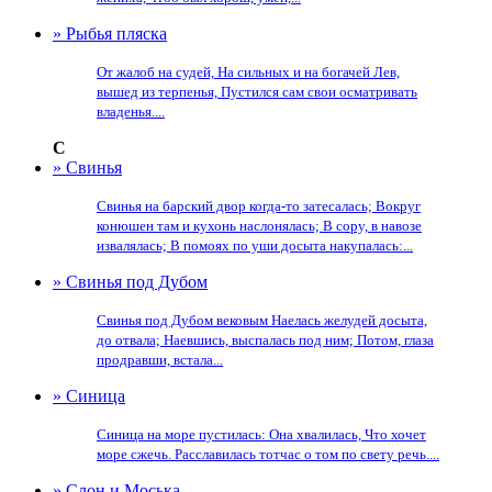
» Рыбья пляска
От жалоб на судей, На сильных и на богачей Лев,
вышед из терпенья, Пустился сам свои осматривать
владенья....
С
» Свинья
Свинья на барский двор когда-то затесалась; Вокруг
конюшен там и кухонь наслонялась; В сору, в навозе
извалялась; В помоях по уши досыта накупалась:...
» Свинья под Дубом
Свинья под Дубом вековым Наелась желудей досыта,
до отвала; Наевшись, выспалась под ним; Потом, глаза
продравши, встала...
» Синица
Синица на море пустилась: Она хвалилась, Что хочет
море сжечь. Расславилась тотчас о том по свету речь....
» Слон и Моська