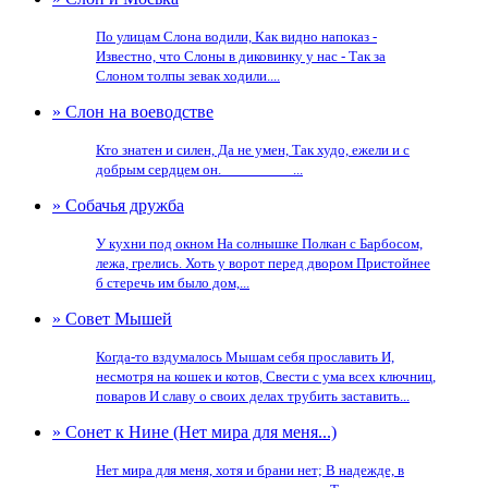
По улицам Слона водили, Как видно напоказ -
Известно, что Слоны в диковинку у нас - Так за
Слоном толпы зевак ходили....
» Слон на воеводстве
Кто знатен и силен, Да не умен, Так худо, ежели и с
добрым сердцем он. _________...
» Собачья дружба
У кухни под окном На солнышке Полкан с Барбосом,
лежа, грелись. Хоть у ворот перед двором Пристойнее
б стеречь им было дом,...
» Совет Мышей
Когда-то вздумалось Мышам себя прославить И,
несмотря на кошек и котов, Свести с ума всех ключниц,
поваров И славу о своих делах трубить заставить...
» Сонет к Нине (Нет мира для меня...)
Нет мира для меня, хотя и брани нет; В надежде, в