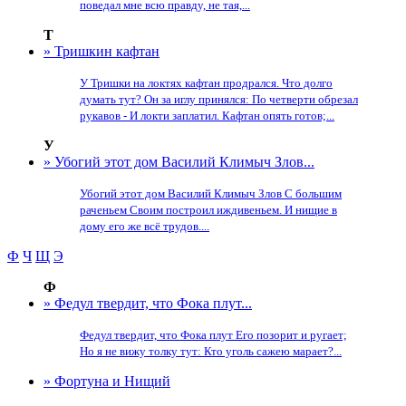
поведал мне всю правду, не тая,...
Т
» Тришкин кафтан
У Тришки на локтях кафтан продрался. Что долго
думать тут? Он за иглу принялся: По четверти обрезал
рукавов - И локти заплатил. Кафтан опять готов;...
У
» Убогий этот дом Василий Климыч Злов...
Убогий этот дом Василий Климыч Злов С большим
раченьем Своим построил иждивеньем. И нищие в
дому его же всё трудов....
Ф
Ч
Щ
Э
Ф
» Федул твердит, что Фока плут...
Федул твердит, что Фока плут Его позорит и ругает;
Но я не вижу толку тут: Кто уголь сажею марает?...
» Фортуна и Нищий