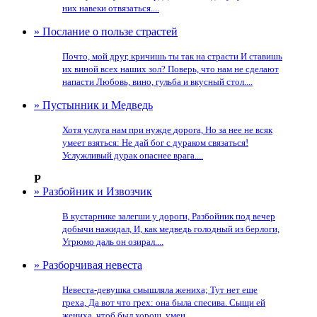
них навеки отвязаться....
» Послание о пользе страстей
Почто, мой друг, кричишь ты так на страсти И ставишь
их виной всех наших зол? Поверь, что нам не сделают
напасти Любовь, вино, гульба и вкусный стол....
» Пустынник и Медведь
Хотя услуга нам при нужде дорога, Но за нее не всяк
умеет взяться: Не дай бог с дураком связаться!
Услужливый дурак опаснее врага....
Р
» Разбойник и Извозчик
В кустарнике залегши у дороги, Разбойник под вечер
добычи нажидал, И, как медведь голодный из берлоги,
Угрюмо даль он озирал....
» Разборчивая невеста
Невеста-девушка смышляла жениха; Тут нет еще
греха, Да вот что грех: она была спесива. Сыщи ей
жениха, чтоб был хорош, умен,...