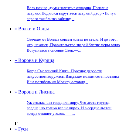
Волк ночью, думая залезть в овчарню, Попал на
псарню. Поднялся вдруг весь псарный двор - Почуя
серого так близко забияку,...
» Волки и Овцы
Овечкам от Волков совсем житья не стало, И до того,
что, наконец, Правительство зверей благие меры взяло
Вступиться в спсенье Овец,—...
» Ворона и Курица
Когда Смоленский Князь, Противу дерзости
искусством воружась, Вандалам новым сеть поставил
И на погибель им Москву оставил,...
» Ворона и Лисица
Уж сколько раз твердили миру, Что лесть гнусна,
вредна; но только все не впрок, И в сердце льстец
всегда отыщет уголок. ___...
Г
» Гуси