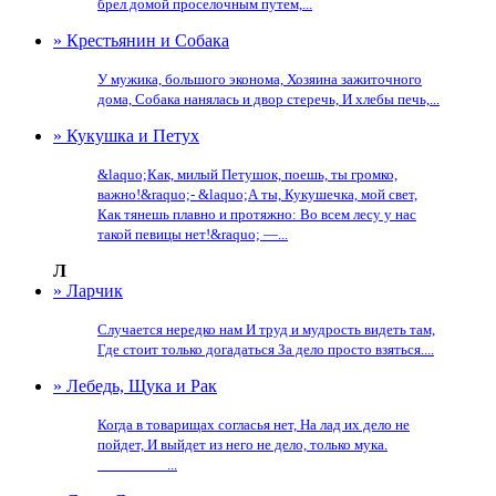
брел домой проселочным путем,...
» Крестьянин и Собака
У мужика, большого эконома, Хозяина зажиточного
дома, Собака нанялась и двор стеречь, И хлебы печь,...
» Кукушка и Петух
&laquo;Как, милый Петушок, поешь, ты громко,
важно!&raquo;- &laquo;А ты, Кукушечка, мой свет,
Как тянешь плавно и протяжно: Во всем лесу у нас
такой певицы нет!&raquo; —...
Л
» Ларчик
Случается нередко нам И труд и мудрость видеть там,
Где стоит только догадаться За дело просто взяться....
» Лебедь, Щука и Рак
Когда в товарищах согласья нет, На лад их дело не
пойдет, И выйдет из него не дело, только мука.
_________...