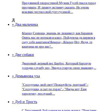
Предлинной хворостиной Мужик Гусей гнал в город
продавать; И, правду истинну сказать, Не очень
вежливо честил свой гурт гусиной:...
Д
» Два мальчика
&laquo;Сенюша, знаешь ли, покамест, как баранов,
Опять нас не погнали в класс, Пойдем-ка да нарвем в
саду себе каштанов!&raquo;- &laquo;Нет, Федя, те
каштаны не про нас!...
» Две собаки
Дворовый, верный пес Барбос, Который барскую
усердно службу нес, Увидел старую свою знакомку,...
» Демьянова уха
"Соседушка, мой свет! Пожалуйста, покушай".-
"Соседушка, я сыт по горло".- "Нжды нет, Еще
тарелочку; послушай:...
» Дуб и Трость
С Тростинкой Дуб однажды в речь вошел. "Поистине,