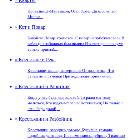
» Квартет
Проказница-Мартышка, Осел, Козел Да косолапый
Мишка...
» Кот и Повар
Какой-то Повар, грамотей, С поварни побежал своей В
кабак (он набожных был правил И в этот день по куме
тризну правил),...
» Крестьяне и Река
Крестьяне, вышед из терпенья От разоренья, Что
речки им и ручейки При водополье причиняли,...
» Крестьянин и Работник
Когда у нас беда над головой, То рады мы тому
молиться, Кто вздумает за нас вступиться; Но только с
плеч беда долой,...
» Крестьянин и Разбойник
Крестьянин, заводясь домком, Купил на ярмарке
подойник да корову И с ними сквозь дуброву Тихонько