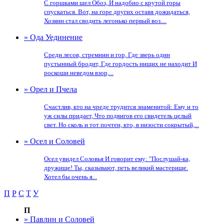
С горшками шел Обоз, И надобно с крутой горы
спускаться. Вот, на горе других оставя дожидаться,
Хозяин стал сводить легонько первый воз....
» Ода Уединение
Среди лесов, стремнин и гор, Где зверь один
пустынный бродит, Где гордость нищих не находит И
роскоши неведом взор,...
» Орел и Пчела
Счастлив, кто на чреде трудится знаменитой: Ему и то
уж силы придает, Что подвигов его свидетель целый
свет. Но сколь и тот почтен, кто, в низости сокрытый,...
» Осел и Соловей
Осел увидел Соловья И говорит ему: "Послушай-ка,
дружище! Ты, сказывают, петь великий мастерище.
Хотел бы очень я...
П
Р
С
Т
У
П
» Павлин и Соловей