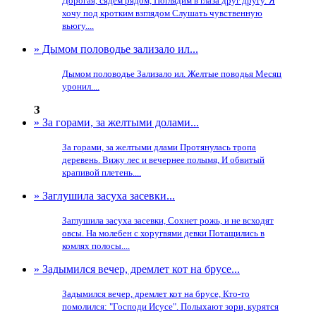
Дорогая, сядем рядом, Поглядим в глаза друг другу. Я
хочу под кротким взглядом Слушать чувственную
вьюгу....
» Дымом половодье зализало ил...
Дымом половодье Зализало ил. Желтые поводья Месяц
уронил....
З
» За горами, за желтыми долами...
За горами, за желтыми длами Протянулась тропа
деревень. Вижу лес и вечернее полымя, И обвитый
крапивой плетень....
» Заглушила засуха засевки...
Заглушила засуха засевки, Сохнет рожь, и не всходят
овсы. На молебен с хоругвями девки Потащились в
комлях полосы....
» Задымился вечер, дремлет кот на брусе...
Задымился вечер, дремлет кот на брусе, Кто-то
помолился: "Господи Исусе". Полыхают зори, курятся