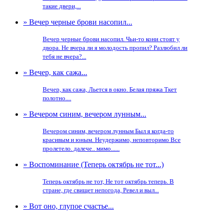
такие двери,...
» Вечер черные брови насопил...
Вечер черные брови насопил. Чьи-то кони стоят у
двора. Не вчера ли я молодость пропил? Разлюбил ли
тебя не вчера?...
» Вечер, как сажа...
Вечер, как сажа, Льется в окно. Белая пряжа Ткет
полотно....
» Вечером синим, вечером лунным...
Вечером синим, вечером лунным Был я когда-то
красивым и юным. Неудержимо, неповторимо Все
пролетело. далече.. мимо......
» Воспоминание (Теперь октябрь не тот...)
Теперь октябрь не тот, Не тот октябрь теперь. В
стране, где свищет непогода, Ревел и выл...
» Вот оно, глупое счастье...