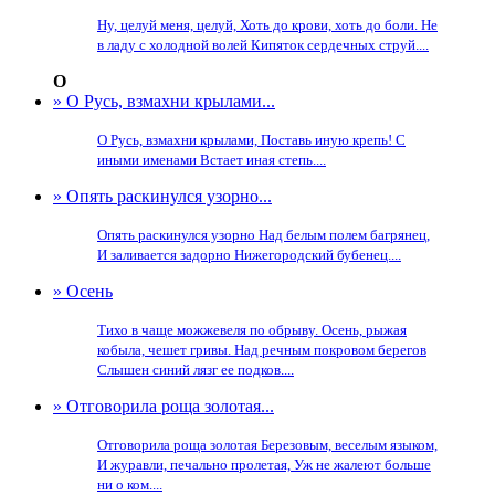
Ну, целуй меня, целуй, Хоть до крови, хоть до боли. Не
в ладу с холодной волей Кипяток сердечных струй....
О
» О Русь, взмахни крылами...
О Русь, взмахни крылами, Поставь иную крепь! С
иными именами Встает иная степь....
» Опять раскинулся узорно...
Опять раскинулся узорно Над белым полем багрянец,
И заливается задорно Нижегородский бубенец....
» Осень
Тихо в чаще можжевеля по обрыву. Осень, рыжая
кобыла, чешет гривы. Над речным покровом берегов
Слышен синий лязг ее подков....
» Отговорила роща золотая...
Отговорила роща золотая Березовым, веселым языком,
И журавли, печально пролетая, Уж не жалеют больше
ни о ком....