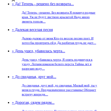
» Да! Теперь - решено без возврата...
Да! Теперь - решено. Без возврата Я покинул родные
края. Уж не будут листвою крылатой Надо мною
звенеть тополя....
» Далекая веселая песня
Далеко-далеко от меня Кто-то весело песню поет. И
хотел бы провтрить ей я, Да разбитая грудь не дает....
» День ушел, убавилась черта...
День ушел, убавилась черта, Я опять подвинулся к
уходу. Легким взмахом белого перста Тайны лет я
разрезаю воду....
» До свиданья, друг мой...
До свиданья, друг мой, до свиданья. Милый мой, ты у
меня в груди. Предназначенное расставанье Обещает
встречу впереди....
» Дорогая, сядем рядом...