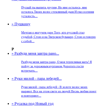
Пускай ты выпита другим, Но мне осталось, мне
осталось Твоих волос стеклянный дым И глаз осенняя
усталость....
» Пушкину
Мечтая о могучем даре Того, кто русской стал
судьбой, Стою я на Тверском бульваре, Стою и говорю
с собой....
Р
» Разбуди меня завтра рано...
Разбуди меня завтра рано, О моя терпеливая мать! Я
пойду за дорожным курганом Дорогого гостя
встречать....
» Руки милой - пара лебедей...
Руки милой - пара лебедей - В золоте волос моих
ныряют. Все на этом свете из людей Песнь любви поют
и повторяют....
» Русалка под Новый год