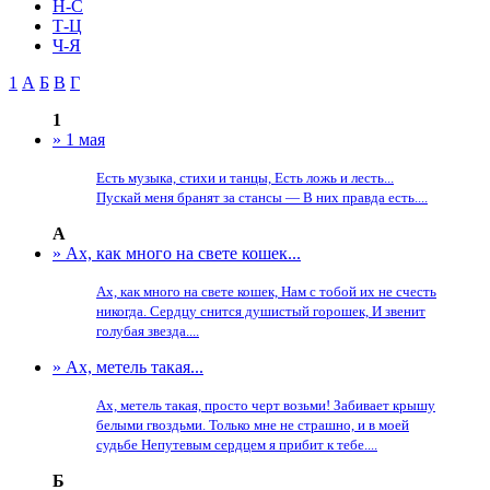
Н-С
Т-Ц
Ч-Я
1
А
Б
В
Г
1
» 1 мая
Есть музыка, стихи и танцы, Есть ложь и лесть...
Пускай меня бранят за стансы — В них правда есть....
А
» Ах, как много на свете кошек...
Ах, как много на свете кошек, Нам с тобой их не счесть
никогда. Сердцу снится душистый горошек, И звенит
голубая звезда....
» Ах, метель такая...
Ах, метель такая, просто черт возьми! Забивает крышу
белыми гвоздьми. Только мне не страшно, и в моей
судьбе Непутевым сердцем я прибит к тебе....
Б