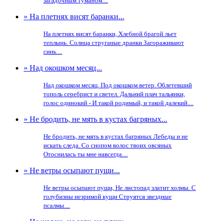
загадочным туманом....
» На плетнях висят баранки...
На плетнях висят баранки, Хлебной брагой льет
теплынь. Солнца струганые дранки Загораживают
синь....
» Над окошком месяц...
Над окошком месяц. Под окошком ветер. Облетевший
тополь серебрист и светел. Дальний плач тальянки,
голос одинокий - И такой родимый, и такой далекий....
» Не бродить, не мять в кустах багряных...
Не бродить, не мять в кустах багряных Лебеды и не
искать следа. Со снопом волос твоих овсяных
Отоснилась ты мне навсегда....
» Не ветры осыпают пущи...
Не ветры осыпают пущи, Не листопад златит холмы. С
голубизны незримой кущи Струятся звездные
псалмы....