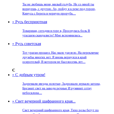
Ты не любишь меня, милый голубь, Не со мной ты
воркуешь, с другою. Ах, пойду я к реке под горою,
Кинусь с берега в черную прорубь....
» Русь бесприютная
Товарищи, сегодня в горе я, Проснулась боль В
угасшем скандалисте! Мне вспомнилась...
» Русь советская
Тот ураган прошел. Нас мало уцелело. На перекличке
дружбы многих нет. Я вновь вернулся в край
осиротелый, В котором не был восемь лет....
С
» С добрым утром!
Задремали звезды золотые, Задрожало зеркало затона,
Брезжит свет на заводи речные И румянит сетку
небосклона....
» Свет вечерний шафранного края...
Свет вечерний шафранного края, Тихо розы бегут по