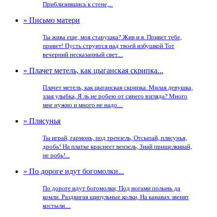
Приблизившись к стене,...
» Письмо матери
Ты жива еще, моя старушка? Жив и я. Привет тебе,
привет! Пусть струится над твоей избушкой Тот
вечерний несказанный свет....
» Плачет метель, как цыганская скрипка...
Плачет метель, как цыганская скрипка. Милая девушка,
злая улыбка, Я ль не робею от синего взгляда? Много
мне нужно и много не надо....
» Плясунья
Ты играй, гармонь, под трензель, Отсыпай, плясунья,
дробь! На платке краснеет вензель, Знай прищелкивай,
не робь!...
» По дороге идут богомолки...
По дороге идут богомолки, Под ногами полынь да
комли. Раздвигая щипульные колки, На канавах звенят
костыли....