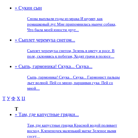
» Сукин сын
Снова выплыли годы из мрака И шумят, как
ромашковый луг. Мне припомнилась нынче собака,
Что была моей юности друг....
» Сыплет черемуха снегом...
Сыплет черемуха снегом, Зелень в цвету и росе. В
поле, склоняясь к побегам, Ходят грачи в полосе....
» Сыпь, гармоника! Скука... Скука...
Сыпь, гармоника! Скука... Скука... Гармонист пальцы
льет волной. Пей со мною, паршивая сука. Пей со
мной....
Т
У
Ф
Х
Ц
Т
» Там, где капустные грядки...
Там, где капустные грядки Красной водой поливает
восход, Клененочек маленький матке Зеленое вымя
сосет....