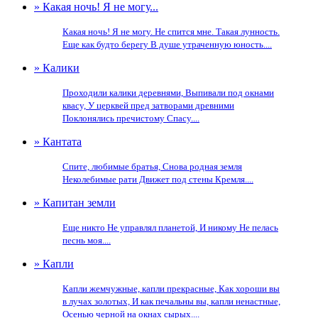
» Какая ночь! Я не могу...
Какая ночь! Я не могу. Не спится мне. Такая лунность.
Еще как будто берегу В душе утраченную юность....
» Калики
Проходили калики деревнями, Выпивали под окнами
квасу, У церквей пред затворами древними
Поклонялись пречистому Спасу....
» Кантата
Спите, любимые братья, Снова родная земля
Неколебимые рати Движет под стены Кремля....
» Капитан земли
Еще никто Не управлял планетой, И никому Не пелась
песнь моя....
» Капли
Капли жемчужные, капли прекрасные, Как хороши вы
в лучах золотых, И как печальны вы, капли ненастные,
Осенью черной на окнах сырых....