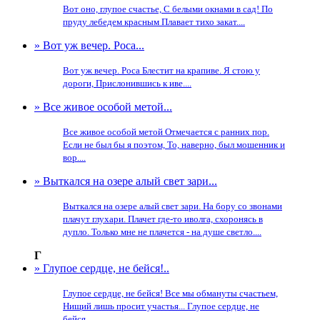
Вот оно, глупое счастье, С белыми окнами в сад! По
пруду лебедем красным Плавает тихо закат....
» Вот уж вечер. Роса...
Вот уж вечер. Роса Блестит на крапиве. Я стою у
дороги, Прислонившись к иве....
» Все живое особой метой...
Все живое особой метой Отмечается с ранних пор.
Если не был бы я поэтом, То, наверно, был мошенник и
вор....
» Выткался на озере алый свет зари...
Выткался на озере алый свет зари. На бору со звонами
плачут глухари. Плачет где-то иволга, схоронясь в
дупло. Только мне не плачется - на душе светло....
Г
» Глупое сердце, не бейся!..
Глупое сердце, не бейся! Все мы обмануты счастьем,
Нищий лишь просит участья... Глупое сердце, не
бейся....