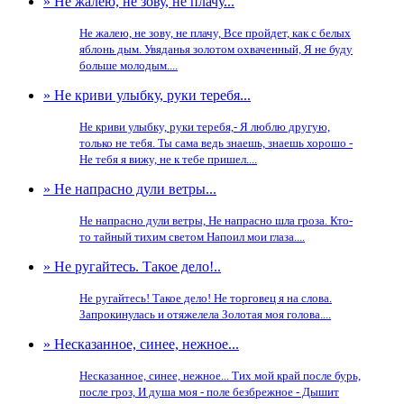
» Не жалею, не зову, не плачу...
Не жалею, не зову, не плачу, Все пройдет, как с белых
яблонь дым. Увяданья золотом охваченный, Я не буду
больше молодым....
» Не криви улыбку, руки теребя...
Не криви улыбку, руки теребя,- Я люблю другую,
только не тебя. Ты сама ведь знаешь, знаешь хорошо -
Не тебя я вижу, не к тебе пришел....
» Не напрасно дули ветры...
Не напрасно дули ветры, Не напрасно шла гроза. Кто-
то тайный тихим светом Напоил мои глаза....
» Не ругайтесь. Такое дело!..
Не ругайтесь! Такое дело! Не торговец я на слова.
Запрокинулась и отяжелела Золотая моя голова....
» Несказанное, синее, нежное...
Несказанное, синее, нежное... Тих мой край после бурь,
после гроз, И душа моя - поле безбрежное - Дышит