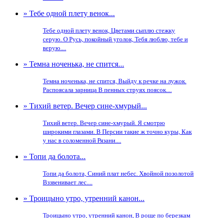
» Тебе одной плету венок...
Тебе одной плету венок, Цветами сыплю стежку
серую. О Русь, покойный уголок, Тебя люблю, тебе и
верую....
» Темна ноченька, не спится...
Темна ноченька, не спится, Выйду к речке на лужок.
Распоясала зарница В пенных струях поясок....
» Тихий ветер. Вечер сине-хмурый...
Тихий ветер. Вечер сине-хмурый. Я смотрю
широкими глазами. В Персии такие ж точно куры, Как
у нас в соломенной Рязани....
» Топи да болота...
Топи да болота, Синий плат небес. Хвойной позолотой
Вззвенивает лес....
» Троицыно утро, утренний канон...
Троицыно утро, утренний канон, В роще по березкам