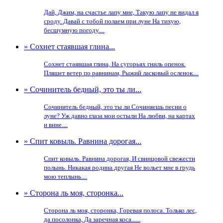
Дай, Джим, на счастье лапу мне, Такую лапу не видал я
сроду. Давай с тобой полаем при луне На тихую,
бесшумную погоду....
» Сохнет стаявшая глина...
Сохнет стаявшая глина, На сугорьях гниль опенок.
Пляшет ветер по равнинам, Рыжий ласковый осленок....
» Сочинитель бедный, это ты ли...
Сочинитель бедный, это ты ли Сочиняешь песни о
луне? Уж давно глаза мои остыли На любви, на картах
и вине....
» Спит ковыль. Равнина дорогая...
Спит ковыль. Равнина дорогая, И свинцовой свежести
полынь. Никакая родина другая Не вольет мне в грудь
мою теплынь....
» Сторона ль моя, сторонка...
Сторона ль моя, сторонка, Горевая полоса. Только лес,
да посолонка, Да заречная коса......