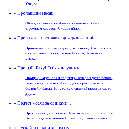
Умерла....
» Пропавший месяц
Облак, как мышь, подбежал и взмахнул В небо
огромным хвостом. Словно яйцо,...
» Проплясал, проплакал дождь весенний...
Проплясал, проплакал дождь весенний, Замерла гроза.
Скучно мне с тобой, Сергей Есенин, Подымать
глаза......
» Прощай, Баку! Тебя я не увижу...
Прощай, Баку! Тебя я не увижу. Теперь в душе печаль,
теперь в душе испуг. И сердце под рукой теперь
больней и ближе, И чувствую сильней простое слово:
друг....
» Прячет месяц за овинами...
Прячет месяц за овинами Желтый лик от солнца ярого.
Высоко над луговинами По востоку пышет зарево....
» Пускай ты выпита другим...