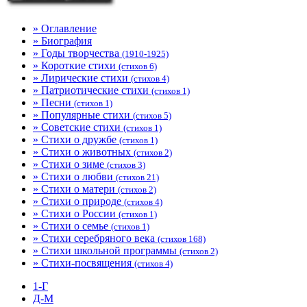
» Оглавление
» Биография
» Годы творчества
(1910-1925)
» Короткие стихи
(стихов 6)
» Лирические стихи
(стихов 4)
» Патриотические стихи
(стихов 1)
» Песни
(стихов 1)
» Популярные стихи
(стихов 5)
» Советские стихи
(стихов 1)
» Стихи о дружбе
(стихов 1)
» Стихи о животных
(стихов 2)
» Стихи о зиме
(стихов 3)
» Стихи о любви
(стихов 21)
» Стихи о матери
(стихов 2)
» Стихи о природе
(стихов 4)
» Стихи о России
(стихов 1)
» Стихи о семье
(стихов 1)
» Стихи серебряного века
(стихов 168)
» Стихи школьной программы
(стихов 2)
» Стихи-посвящения
(стихов 4)
1-Г
Д-М