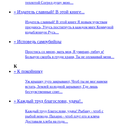
теплотой Согрел душу мою....
» Издатель славный! В этой книге...
Издатель славный! В этой книге Я новым чувствам
предаюсь, Учусь постигнуть в каждом миге Коммуной
вздыбленную Русь....
» Исповедь самоубийцы
Простись со мною, мать моя, Я умираю, гибну я!
Больную скорбь в груди храня, Ты не оплакивай меня....
К
» К покойнику
Уж крышку туго закрывают, Чтоб ты не мог навеки
встать, Землей холодной зарывают, Где лишь
бесчувственные спят....
» Каждый труд благослови, удача!..
Каждый труд благослови, удача! Рыбаку - чтоб с
рыбой невода, Пахарю - чтоб плуг его и кляча
Доставали хлеба на года....