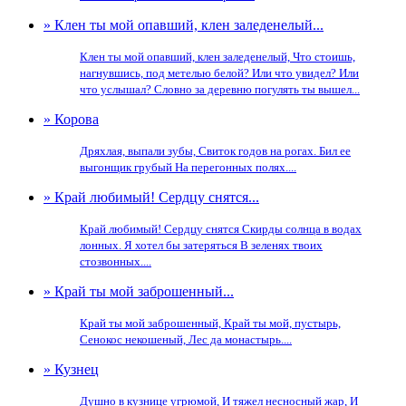
» Клен ты мой опавший, клен заледенелый...
Клен ты мой опавший, клен заледенелый, Что стоишь,
нагнувшись, под метелью белой? Или что увидел? Или
что услышал? Словно за деревню погулять ты вышел...
» Корова
Дряхлая, выпали зубы, Свиток годов на рогах. Бил ее
выгонщик грубый На перегонных полях....
» Край любимый! Сердцу снятся...
Край любимый! Сердцу снятся Скирды солнца в водах
лонных. Я хотел бы затеряться В зеленях твоих
стозвонных....
» Край ты мой заброшенный...
Край ты мой заброшенный, Край ты мой, пустырь,
Сенокос некошеный, Лес да монастырь....
» Кузнец
Душно в кузнице угрюмой, И тяжел несносный жар, И