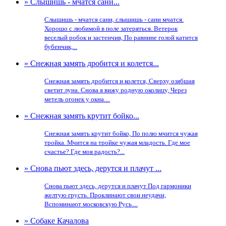
» Слышишь - мчатся сани...
Слышишь - мчатся сани, слышишь - сани мчатся.
Хорошо с любимой в поле затеряться. Ветерок
веселый робок и застенчив, По равнине голой катится
бубенчик,...
» Снежная замять дробится и колется...
Снежная замять дробится и колется, Сверху озябшая
светит луна. Снова я вижу родную околицу, Через
метель огонек у окна....
» Снежная замять крутит бойко...
Снежная замять крутит бойко, По полю мчится чужая
тройка. Мчится на тройке чужая младость. Где мое
счастье? Где моя радость?...
» Снова пьют здесь, дерутся и плачут ...
Снова пьют здесь, дерутся и плачут Под гармоники
желтую грусть. Проклинают свои неудачи,
Вспоминают московскую Русь....
» Собаке Качалова