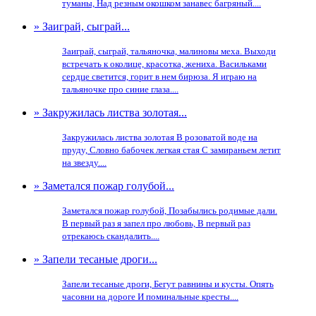
туманы, Над резным окошком занавес багряный....
» Заиграй, сыграй...
Заиграй, сыграй, тальяночка, малиновы меха. Выходи
встречать к околице, красотка, жениха. Васильками
сердце светится, горит в нем бирюза. Я играю на
тальяночке про синие глаза....
» Закружилась листва золотая...
Закружилась листва золотая В розоватой воде на
пруду, Словно бабочек легкая стая С замираньем летит
на звезду....
» Заметался пожар голубой...
Заметался пожар голубой, Позабылись родимые дали.
В первый раз я запел про любовь, В первый раз
отрекаюсь скандалить....
» Запели тесаные дроги...
Запели тесаные дроги, Бегут равнины и кусты. Опять
часовни на дороге И поминальные кресты....