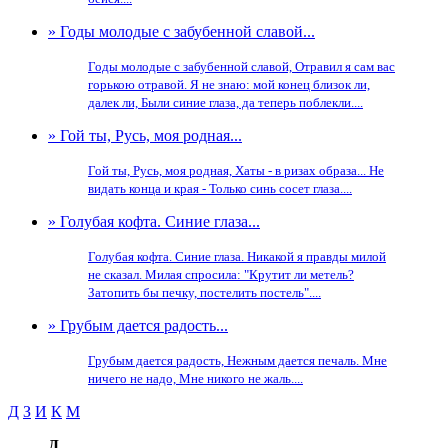
» Годы молодые с забубенной славой...
Годы молодые с забубенной славой, Отравил я сам вас
горькою отравой. Я не знаю: мой конец близок ли,
далек ли, Были синие глаза, да теперь поблекли....
» Гой ты, Русь, моя родная...
Гой ты, Русь, моя родная, Хаты - в ризах образа... Не
видать конца и края - Только синь сосет глаза....
» Голубая кофта. Синие глаза...
Голубая кофта. Синие глаза. Никакой я правды милой
не сказал. Милая спросила: "Крутит ли метель?
Затопить бы печку, постелить постель"....
» Грубым дается радость...
Грубым дается радость, Нежным дается печаль. Мне
ничего не надо, Мне никого не жаль....
Д
З
И
К
М
Д