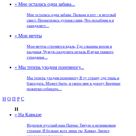
» Мне осталась одна забава...
Мне осталась одна забава: Пальцы в рот - и веселый
свист. Прокатилась дурная слава, Что похабник я и
скандалист....
» Мои мечты
Мои мечты стремятся вдаль, Где слышны вопли и
рыданья, Чужую разделить печаль И муки тяжкого
страданья....
» Мы теперь уходим понемногу...
Мы теперь уходим понемногу В ту страну, где тишь и
благодать. Может быть, и скоро мне в дорогу Бренные
пожитки собирать....
Н
О
П
Р
С
Н
» На Кавказе
Издревле русский наш Парнас Тянуло к незнакомым
странам, И больше всех лишь ты, Кавказ, Звенел