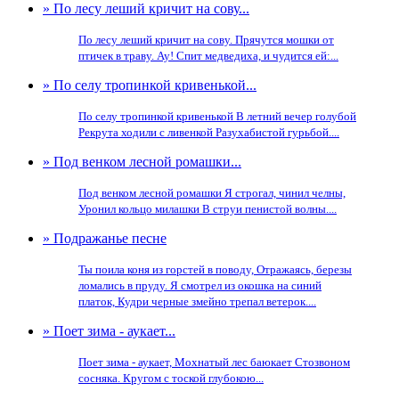
» По лесу леший кричит на сову...
По лесу леший кричит на сову. Прячутся мошки от
птичек в траву. Ау! Спит медведиха, и чудится ей:...
» По селу тропинкой кривенькой...
По селу тропинкой кривенькой В летний вечер голубой
Рекрута ходили с ливенкой Разухабистой гурьбой....
» Под венком лесной ромашки...
Под венком лесной ромашки Я строгал, чинил челны,
Уронил кольцо милашки В струи пенистой волны....
» Подражанье песне
Ты поила коня из горстей в поводу, Отражаясь, березы
ломались в пруду. Я смотрел из окошка на синий
платок, Кудри черные змейно трепал ветерок....
» Поет зима - аукает...
Поет зима - аукает, Мохнатый лес баюкает Стозвоном
сосняка. Кругом с тоской глубокою...