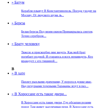
» Батум
Корабли плывут В Константинополь. Поезда уходят на
Москву. От людского шума ль...
» Береза
Белая береза Под моим окном Принакрылась снегом,
Точно серебром....
» Брату человеку
Тяжело и прискорбно мне видеть, Как мой брат
погибает родной. И стараюсь я всех ненавидеть, Кто
враждует с его тишиной....
В
» В хате
Пахнет рыхлыми драченами; У порога в дежке квас,
Над печурками точеными Тараканы лезут в паз....
» В Хороссане есть такие двери...
В Хороссане есть такие двери, Где обсыпан розами
порог. Там живет задумчивая пери. В Хороссане есть