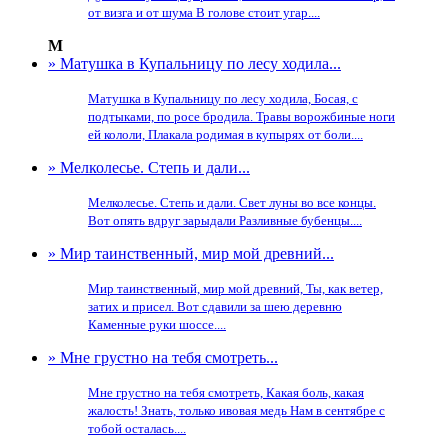
от визга и от шума В голове стоит угар....
М
» Матушка в Купальницу по лесу ходила...
Матушка в Купальницу по лесу ходила, Босая, с
подтыками, по росе бродила. Травы ворожбиные ноги
ей кололи, Плакала родимая в купырях от боли....
» Мелколесье. Степь и дали...
Мелколесье. Степь и дали. Свет луны во все концы.
Вот опять вдруг зарыдали Разливные бубенцы....
» Мир таинственный, мир мой древний...
Мир таинственный, мир мой древний, Ты, как ветер,
затих и присел. Вот сдавили за шею деревню
Каменные руки шоссе....
» Мне грустно на тебя смотреть...
Мне грустно на тебя смотреть, Какая боль, какая
жалость! Знать, только ивовая медь Нам в сентябре с
тобой осталась....