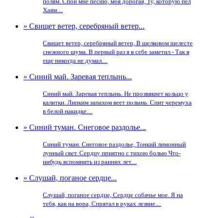
полям. Спой мне песню, моя дорогая, Ту, которую пел
Хаям....
» Свищет ветер, серебряный ветер...
Свищет ветер, серебряный ветер, В шелковом шелесте
снежного шума. В первый раз я в себе заметил - Так я
еще никогда не думал....
» Синий май. Заревая теплынь...
Синий май. Заревая теплынь. Не прозвякнет кольцо у
калитки. Липким запахом веет полынь. Спит черемуха
в белой накидке....
» Синий туман. Снеговое раздолье...
Синий туман. Снеговое раздолье, Тонкий лимонный
лунный свет. Сердцу приятно с тихою болью Что-
нибудь вспомнить из ранних лет....
» Слушай, поганое сердце...
Слушай, поганое сердце, Сердце собачье мое. Я на
тебя, как на вора, Спрятал в руках лезвие....