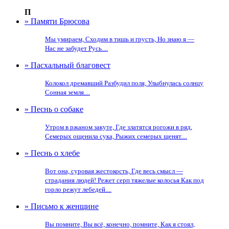
П
» Памяти Брюсова
Мы умираем, Сходим в тишь и грусть, Но знаю я —
Нас не забудет Русь....
» Пасхальный благовест
Колокол дремавший Разбудил поля, Улыбнулась солнцу
Сонная земля....
» Песнь о собаке
Утром в ржаном закуте, Где златятся рогожи в ряд,
Семерых ощенила сука, Рыжих семерых щенят....
» Песнь о хлебе
Вот она, суровая жестокость, Где весь смысл —
страдания людей! Режет серп тяжелые колосья Как под
горло режут лебедей....
» Письмо к женщине
Вы помните, Вы всё, конечно, помните, Как я стоял,