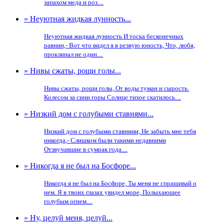
запахом меда и роз....
» Неуютная жидкая лунность...
Неуютная жидкая лунность И тоска бесконечных
равнин,- Вот что видел я в резвую юность, Что, любя,
проклинал не один....
» Нивы сжаты, рощи голы...
Нивы сжаты, рощи голы, От воды туман и сырость.
Колесом за сини горы Солнце тихое скатилось....
» Низкий дом с голубыми ставнями...
Низкий дом с голубыми ставнями, Не забыть мне тебя
никогда,- Слишком были такими недавними
Отзвучавшие в сумрак года....
» Никогда я не был на Босфоре...
Никогда я не был на Босфоре, Ты меня не спрашивай о
нем. Я в твоих глазах увидел море, Полыхающее
голубым огнем....
» Ну, целуй меня, целуй...