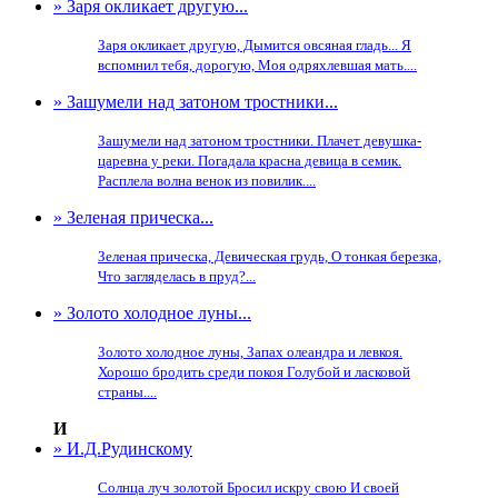
» Заря окликает другую...
Заря окликает другую, Дымится овсяная гладь... Я
вспомнил тебя, дорогую, Моя одряхлевшая мать....
» Зашумели над затоном тростники...
Зашумели над затоном тростники. Плачет девушка-
царевна у реки. Погадала красна девица в семик.
Расплела волна венок из повилик....
» Зеленая прическа...
Зеленая прическа, Девическая грудь, О тонкая березка,
Что загляделась в пруд?...
» Золото холодное луны...
Золото холодное луны, Запах олеандра и левкоя.
Хорошо бродить среди покоя Голубой и ласковой
страны....
И
» И.Д.Рудинскому
Солнца луч золотой Бросил искру свою И своей