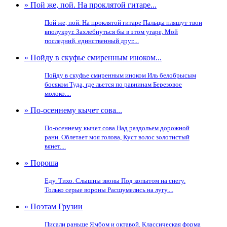
» Пой же, пой. На проклятой гитаре...
Пой же, пой. На проклятой гитаре Пальцы пляшут твои
вполукруг. Захлебнуться бы в этом угаре, Мой
последний, единственный друг....
» Пойду в скуфье смиренным иноком...
Пойду в скуфье смиренным иноком Иль белобрысым
босяком Туда, где льется по равнинам Березовое
молоко....
» По-осеннему кычет сова...
По-осеннему кычет сова Над раздольем дорожной
рани. Облетает моя голова, Куст волос золотистый
вянет....
» Пороша
Еду. Тихо. Слышны звоны Под копытом на снегу.
Только серые вороны Расшумелись на лугу....
» Поэтам Грузии
Писали раньше Ямбом и октавой. Классическая форма