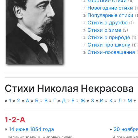
»
Короткие стихи
(4)
»
Новогодние стихи
(1
»
Популярные стихи
(
»
Стихи о дружбе
(1)
»
Стихи о зиме
(3)
»
Стихи о природе
(1)
»
Стихи про школу
(1)
»
Стихи-посвящения
Стихи Николая Некрасова
»
1
»
2
»
А
»
Б
»
В
»
Г
»
Д
»
Е
»
Ж
»
З
»
И
»
К
»
Л
»
М
»
1-2-А
»
14 июня 1854 года
»
20 ноября
Великих зрелищ, мировых судеб

Я покинул к