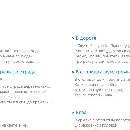
е
»
В дороге
- Скучно? скучно!.. Ямщик уда
уб ли вороньего рода

Разгони чем-нибудь мою скуку
о нынче прихода?

Песню, что ли, приятель, запо
... ну просто беда!...
Про рекрутский набор и разлу
 разгаре страда
»
В столицах шум, гремят
...
В столицах шум, гремят витии
Кипит словесная война,

гаре страда деревенская...

А там, во глубине России,-

сская долюшка женская!

Там вековая тишина....
нее сыскать.

что ты вянешь до времени,...
»
Влас
В армяке с открытым воротом
 на свете вина,

С обнаженной головой,
