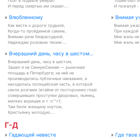
Поэт в подвале умирал

Тошен был бы
И перед смертью им сказал:...
И пожалуй - 
»
Влюбленному
»
Внимая уж
Как вести о дороге трудной,

Внимая ужас
Когда-то пройденной самим,

При каждой 
Внимаю речи безрассудной,

Мне жаль не 
Надеждам розовым твоим....
Мне жаль не 
»
Вчерашний день, часу в шестом...
Вчерашний день, часу в шестом,

Зашел я на СеннуюСенная — рыночная 
площадь в Петербурге; на ней не 
производились публичные наказания, а 
находилась полицейская часть, в которой 
секли розгами (втайне от посторонних глаз) 
совершивших проступки дворовых, пьяниц, 
мелких воришек и т. п.'">1;

Там били женщину кнутом,

Крестьянку молодую....
Г-Д
»
Гадающей невесте
»
Где твое 