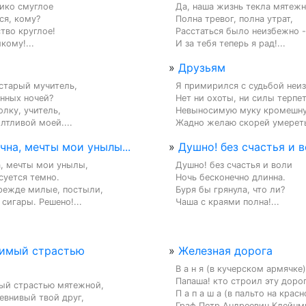
ико смуглое

Да, наша жизнь текла мятежно
я, кому?

Полна тревог, полна утрат,

тво круглое!

Расстаться было неизбежно -

кому!...
И за тебя теперь я рад!...
»
Друзьям
старый мучитель,

Я примирился с судьбой неиз
нных ночей?

Нет ни охоты, ни силы терпет
лку, учитель,

Невыносимую муку кромешну
лтливой моей....
Жадно желаю скорей умереть.
на, мечты мои унылы...
»
Душно! без счастья и во
, мечты мои унылы,

Душно! без счастья и воли

уется темно.

Ночь бесконечно длинна.

режде милые, постыли,

Буря бы грянула, что ли?

сигары. Решено!...
Чаша с краями полна!...
чимый страстью
»
Железная дорога
В а н я (в кучерском армячке).
Папаша! кто строил эту дорог
ый страстью мятежной,

П а п а ш а (в пальто на красн
внивый твой друг,

Граф Петр Андреевич Клейнми