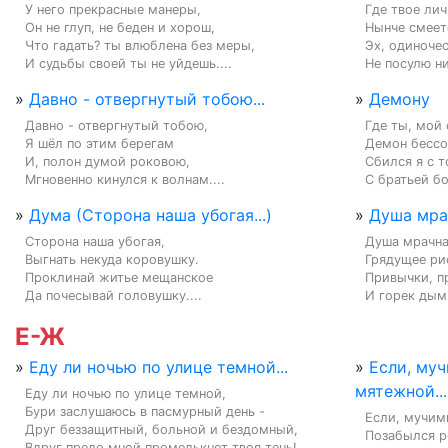
У него прекрасные манеры,

Где твое лич
Он не глуп, не беден и хорош,

Нынче смеетс
Что гадать? ты влюблена без меры,

Эх, одиночес
И судьбы своей ты не уйдешь....
Не посулю ни
»
Давно - отвергнутый тобою...
»
Демону
Давно - отвергнутый тобою,

Где ты, мой 
Я шёл по этим берегам

Демон бессо
И, полон думой роковою,

Сбился я с то
Мгновенно кинулся к волнам....
С братьей бо
»
Дума (Сторона наша убогая...)
»
Душа мрач
Сторона наша убогая,

Душа мрачна
Выгнать некуда коровушку.

Грядущее рис
Проклинай житье мещанское

Привычки, п
Да почесывай головушку....
И горек дым 
Е-Ж
»
Еду ли ночью по улице темной...
»
Если, му
мятежной...
Еду ли ночью по улице темной,

Бури заслушаюсь в пасмурный день -

Если, мучим
Друг беззащитный, больной и бездомный,

Позабылся ре
Вдруг предо мной промелькнет твоя тень!...