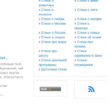
»
Стихи о
»
Стихи о зиме
животных
»
Стихи о
»
Стихи о лете
космосе
»
Стихи о любви
»
Стихи о матери
»
Стихи о Москве
»
Стихи о
природе
»
Стихи о России
»
Стихи о семье
»
Стихи о спорте
»
Стихи об осени
»
Стихи про море
»
Стихи про
поэзию
»
Стихи про
»
Стихи
школу
серебряного века
т...
»
Стихи школьной
»
Стихи-
лобивый поэт. 
программы
посвящения
уковский, чей 
»
Шуточные стихи
ьных кругах 
о, благостного 
тва:

...