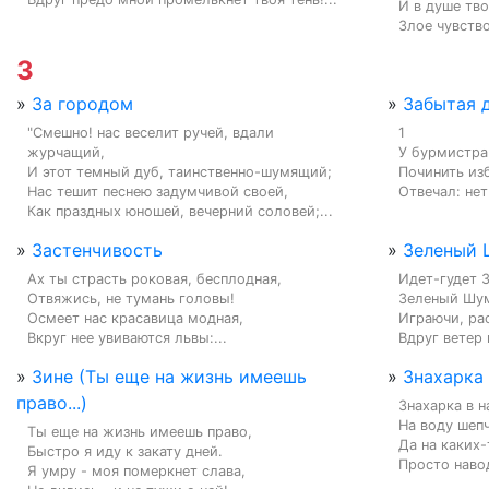
И в душе тво
Злое чувство
З
»
За городом
»
Забытая 
"Смешно! нас веселит ручей, вдали 
1

журчащий,

У бурмистра
И этот темный дуб, таинственно-шумящий;

Починить изб
Нас тешит песнею задумчивой своей,

Отвечал: нет 
Как праздных юношей, вечерний соловей;...
»
Застенчивость
»
Зеленый
Ах ты страсть роковая, бесплодная,

Идет-гудет З
Отвяжись, не тумань головы!

Зеленый Шум
Осмеет нас красавица модная,

Играючи, рас
Вкруг нее увиваются львы:...
Вдруг ветер 
»
Зине (Ты еще на жизнь имеешь
»
Знахарка
право...)
Знахарка в н
На воду шепч
Ты еще на жизнь имеешь право,

Да на каких-
Быстро я иду к закату дней.

Просто навод
Я умру - моя померкнет слава,
