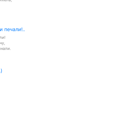
 печали!..
и!

у,

нали.

)