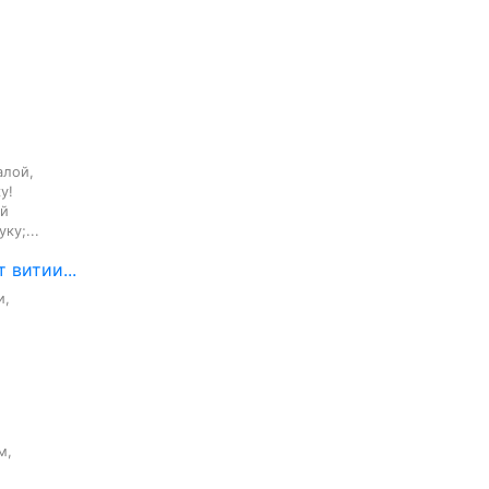
лой,

!

й

ку;...
 витии...
,

,
