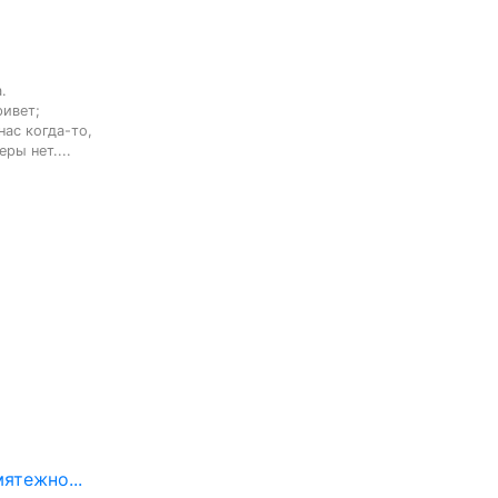


ивет;

ас когда-то,

ры нет....
ятежно...