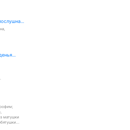
послушна...
а,

енья...
.
рофим;



з матушки

бятушки...