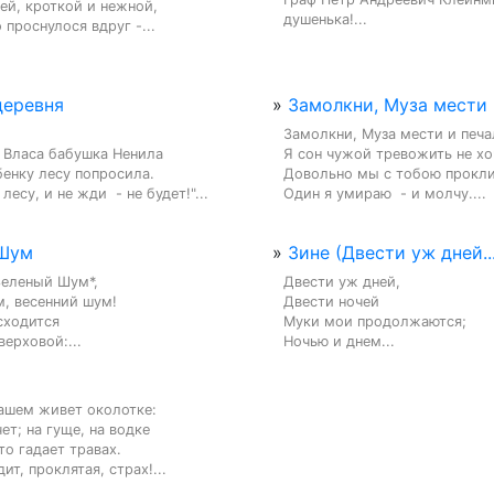
ей, кроткой и нежной,

душенька!...
 проснулося вдруг -...
деревня
»
Замолкни, Муза мести и
Замолкни, Муза мести и печал
 Власа бабушка Ненила

Я сон чужой тревожить не хоч
енку лесу попросила.

Довольно мы с тобою прокли
лесу, и не жди  - не будет!"...
Один я умираю  - и молчу....
 Шум
»
Зине (Двести уж дней...
еленый Шум*,

Двести уж дней,

, весенний шум!

Двести ночей

ходится

Муки мои продолжаются;

верховой:...
Ночью и днем...
ашем живет околотке:

ет; на гуще, на водке

то гадает травах.

ит, проклятая, страх!...