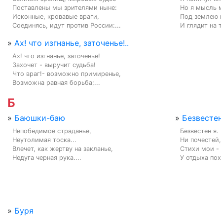
Поставлены мы зрителями ныне:

Но я мысль 
Исконные, кровавые враги,

Под землею 
Соединясь, идут против России:...
И глядит на 
»
Ах! что изгнанье, заточенье!..
Ах! что изгнанье, заточенье!

Захочет - выручит судьба!

Что враг!- возможно примиренье,

Возможна равная борьба;...
Б
»
Баюшки-баю
»
Безвестен
Непобедимое страданье,

Безвестен я.
Неутолимая тоска...

Ни почестей, 
Влечет, как жертву на закланье,

Стихи мои - 
Недуга черная рука....
У отдыха пох
»
Буря