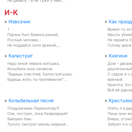
Не дивись - и не тужи о ней!...
И-К
»
Извозчик
»
Как праз
1

Время-то ест
Парень был Ванюха ражий,

Мысль убива
Рослый человек,-

Не перейти 
Не поддайся силе вражей,...
Голову держи
»
Калистрат
»
Княгиня
Надо мной певала матушка,

Дом - дворе
Колыбель мою качаючи:

двухэтажный,
"Будешь счастлив, Калистратушка,

С садом и с 
Будешь жить ты припеваючи!"...
важный.

Красота, бог
Всё ей даров
»
Колыбельная песня
»
Крестьян
(Подражание Лермонтову1)

Опять я в де
Спи, пострел, пока безвредный!

Пишу мои ви
Баюшки-баю.

Вчера, утомл
Тускло смотрит месяц медный...
Забрел я в с