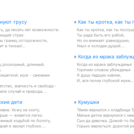
днуют трусу
»
Как ты кротка, как ты 
ь, да писать нет возможности.

Как ты кротка, как ты послушн
ющий страх:

Ты рада быть его рабой,

бы границ осторожности,

Но он внимает равнодушно,

т в тисках!...
Уныл и холоден душой....
»
Когда из мрака заблужд
ц роскошный, длинный, 
Когда из мрака заблужденья



Горячим словом убежденья

решеткой; муж - сановник 
Я душу падшую извлек,

И, вся полна глубокой муки,..
атство, знатность и свобода -

али случай и природа....
ские дети
»
Кумушки
ревне. Хожу на охоту,

Тёмен вернулся с кладбища Т
рши — живется легко.

Малые детки вернулися с ним,
енный ходьбой по болоту,

Сын да девочка. Домой-то бе
арай и заснул глубоко....
Горько вернуться: дорогой ре