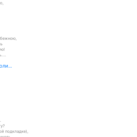
,

бежною,

ь

ю!

...
ли...


у?

ой подкладке),

хель, 