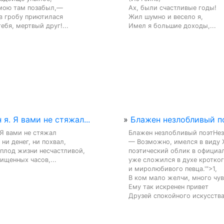
мою там позабыл,—

Ах, были счастливые годы!

в гробу приютилася

Жил шумно и весело я,

тебя, мертвый друг!...
Имел я большие доходы,...
 я. Я вами не стяжал...
»
Блажен незлобливый поэ
 Я вами не стяжал

Блажен незлобливый поэтНез
ни денег, ни похвал,

— Возможно, имелся в виду Ж
плод жизни несчастливой,

поэтический облик в официал
ищенных часов,...
уже сложился в духе кротког
и миролюбивого певца.'">1,

В ком мало желчи, много чувс
Ему так искренен привет

Друзей спокойного искусства;