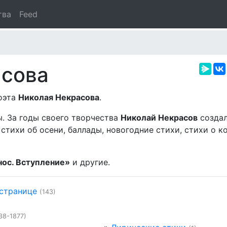
тва
Feed
асова
поэта
Николая Некрасова
.
ы. За годы своего творчества
Николай Некрасов
создал
стихи об осени, баллады, новогодние стихи, стихи о к
нос. Вступление»
и другие.
 странице
(143)
38-1877)