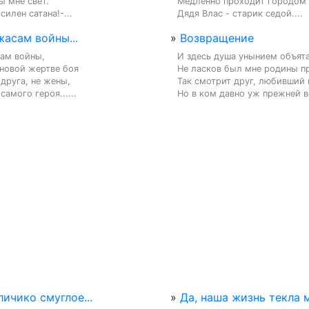
 мне свет.

Медленно проходит городом

силен сатана!-...
Дядя Влас - старик седой....
асам войны...
»
Возвращение
ам войны,

И здесь душа унынием объята.
новой жертве боя

Не ласков был мне родины пр
друга, не жены,

Так смотрит друг, любивший н
самого героя......
Но в ком давно уж прежней ве
личико смуглое...
»
Да, наша жизнь текла м