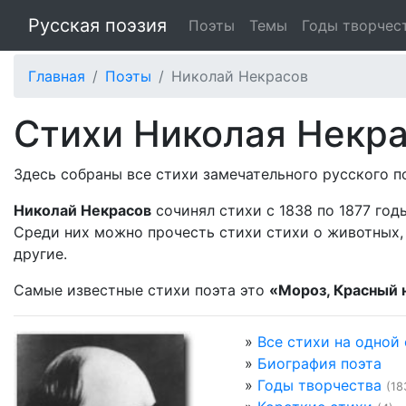
Русская поэзия
Поэты
Темы
Годы творчес
Главная
Поэты
Николай Некрасов
Стихи Николая Некр
Здесь собраны все стихи замечательного русского 
Николай Некрасов
сочинял стихи с 1838 по 1877 год
Среди них можно прочесть стихи стихи о животных, 
другие.
Самые известные стихи поэта это
«Мороз, Красный 
»
Все стихи на одной
»
Биография поэта
»
Годы творчества
(18