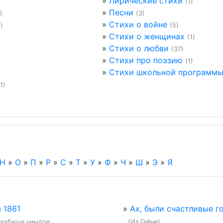
»
Лирические стихи
(1)
»
Песни
)
(3)
»
Стихи о войне
1)
(5)
»
Стихи о женщинах
(1)
»
Стихи о любви
(37)
»
Стихи про поэзию
(1)
»
Стихи школьной программ
(1)
Н
»
О
»
П
»
Р
»
С
»
Т
»
У
»
Ф
»
Ч
»
Ш
»
Э
»
Я
 1861
»
Ах, были счастливые го
ладбище унылое,

(Из Гейне)
