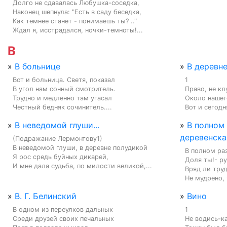
Долго не сдавалась Любушка-соседка,

Наконец шепнула: "Есть в саду беседка,

Как темнее станет - понимаешь ты? .."

Ждал я, исстрадался, ночки-темноты!...
В
»
В больнице
»
В деревн
Вот и больница. Светя, показал

1

В угол нам сонный смотритель.

Право, не кл
Трудно и медленно там угасал

Около нашег
Честный бедняк сочинитель....
Вот и сегодня
»
В неведомой глуши...
»
В полном
деревенская
(Подражание Лермонтову1)

В неведомой глуши, в деревне полудикой

В полном раз
Я рос средь буйных дикарей,

Доля ты!- ру
И мне дала судьба, по милости великой,...
Вряд ли труд
Не мудрено, 
»
В. Г. Белинский
»
Вино
В одном из переулков дальных

1

Среди друзей своих печальных

Не водись-ка