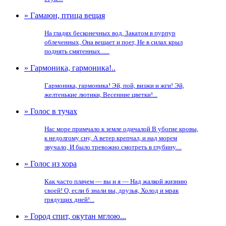
» Гамаюн, птица вещая
На гладях бесконечных вод, Закатом в пурпур
облеченных, Она вещает и поет, Не в силах крыл
поднять смятенных......
» Гармоника, гармоника!..
Гармоника, гармоника! Эй, пой, визжи и жги! Эй,
желтенькие лютики, Весенние цветки!...
» Голос в тучах
Нас море примчало к земле одичалой В убогие кровы,
к недолгому сну, А ветер крепчал, и над морем
звучало, И было тревожно смотреть в глубину....
» Голос из хора
Как часто плачем — вы и я — Над жалкой жизнию
своей! О, если б знали вы, друзья, Холод и мрак
грядущих дней!...
» Город спит, окутан мглою...