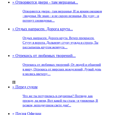
» Отворяются двери - там мерцанья...
Отворяются двери - там мерцанья, И за ярким окошком
- виденья. Не знаю - и не скрою незнанья, Но усну - и
потекут сновиденья....
» Отдых напрасен. Дорога крута...
Отдых напрасен. Дорога крута. Вечер прекрасен.
Стучу в ворота. Дольнему стуку чужда и строга, Ты
рассыпаешь кругом жемчуга....
» Отрекись от любимых творений...
Отрекись от любимых творений, От людей и общений
в миру, Отрекись от мирских вожделений, Думай день
и молись ввечеру....
П
» Перед судом
Что же ты потупилась в смущеньи? Погляди, как
прежде, на меня, Вот какой ты стала - в униженьи, В
резком, неподкупном свете дня!...
» Песня Офелии