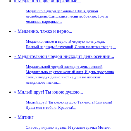
» Медленно в двери церковные...
Медленно в двери церковные Шла я, душой
несвободная, Слышались песни любовные, Толпы
молились народные....
» Медленно, тяжко и верно...
Медленно, тяжко и верно В черную ночь уходя,
Полный надежды безмерной, Слово молитвы твердя,...
» Медлительной чредой нисходит день осенний...
Медлительной чредой нисходит день осенний,
Медлительно круттся желтый лист, И день прозрачно
свеж, и воздух дивно чист - Душа не избежит
невидимого тленья....
» Милый друг! Ты юною душою...
Милый друг! Ты юною душою Так чиста! Спи пока!
Душа моя с тобою, Красота!...
» Митинг
Он говорил умно и резко, И тусклые зрачки Мотали