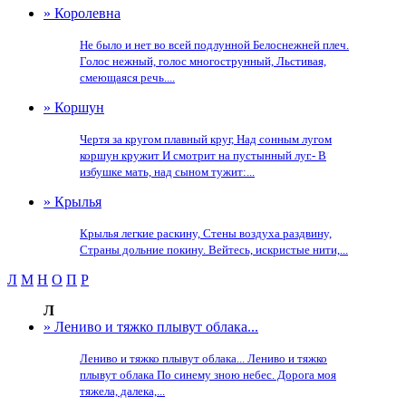
» Королевна
Не было и нет во всей подлунной Белоснежней плеч.
Голос нежный, голос многострунный, Льстивая,
смеющаяся речь....
» Коршун
Чертя за кругом плавный круг, Над сонным лугом
коршун кружит И смотрит на пустынный луг.- В
избушке мать, над сыном тужит:...
» Крылья
Крылья легкие раскину, Стены воздуха раздвину,
Страны дольние покину. Вейтесь, искристые нити,...
Л
М
Н
О
П
Р
Л
» Лениво и тяжко плывут облака...
Лениво и тяжко плывут облака... Лениво и тяжко
плывут облака По синему зною небес. Дорога моя
тяжела, далека,...