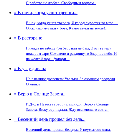
Я рабства не люблю. Свободным взором...
» В ночи, когда уснет тревога...
В ноч, когда уснет тревога, И город скроется во мгле —
О, сколько музыки у бога, Какие звуки на земле!...
» В ресторане
Никогда не забуду (он был, или не был, Этот вечер):
пожаром зари Сожжено и раздвинуто бледное небо, И
на жёлтой заре - фонари....
» В углу дивана
Но в камине дозвенели Угольки. За окошком догорели
Огоньки....
» Верю в Солнце Завета...
И Дух и Невеста говорят: прииди. Верю в Солнце
Завета, Вижу зори вдали. Жду вселенского света...
» Весенний день прошел без дела...
Весенний день прошел без дела У неумытого окна: