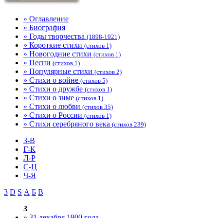
» Оглавление
» Биография
» Годы творчества
(1898-1921)
» Короткие стихи
(стихов 1)
» Новогодние стихи
(стихов 1)
» Песни
(стихов 1)
» Популярные стихи
(стихов 2)
» Стихи о войне
(стихов 5)
» Стихи о дружбе
(стихов 1)
» Стихи о зиме
(стихов 1)
» Стихи о любви
(стихов 35)
» Стихи о России
(стихов 1)
» Стихи серебряного века
(стихов 239)
3-В
Г-К
Л-Р
С-Ц
Ч-Я
3
D
S
А
Б
В
3
» 31 декабря 1900 года