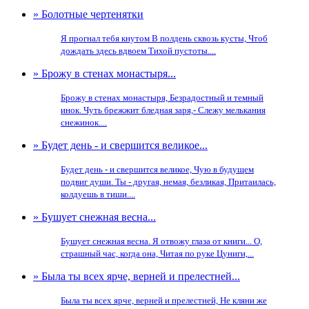
» Болотные чертенятки
Я прогнал тебя кнутом В полдень сквозь кусты, Чтоб
дождать здесь вдвоем Тихой пустоты....
» Брожу в стенах монастыря...
Брожу в стенах монастыря, Безрадостный и темный
инок. Чуть брежжит бледная заря,- Слежу мелькания
снежинок....
» Будет день - и свершится великое...
Будет день - и свершится великое, Чую в будущем
подвиг души. Ты - другая, немая, безликая, Притаилась,
колдуешь в тиши....
» Бушует снежная весна...
Бушует снежная весна. Я отвожу глаза от книги... О,
страшный час, когда она, Читая по руке Цуниги,...
» Была ты всех ярче, верней и прелестней...
Была ты всех ярче, верней и прелестней, Не кляни же