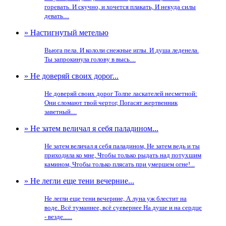
горевать. И скучно, и хочется плакать, И некуда силы
девать....
» Настигнутый метелью
Вьюга пела. И кололи снежные иглы. И душа леденела.
Ты запрокинула голову в высь....
» Не доверяй своих дорог...
Не доверяй своих дорог Толпе ласкателей несметной:
Они сломают твой чертог, Погасят жертвенник
заветный....
» Не затем величал я себя паладином...
Не затем величал я себя паладином, Не затем ведь и ты
приходила ко мне, Чтобы только рыдать над потухшим
камином, Чтобы только плясать при умершем огне!...
» Не легли еще тени вечерние...
Не легли еще тени вечерние, А луна уж блестит на
воде. Всё туманнее, всё суевернее На душе и на сердце
- везде......