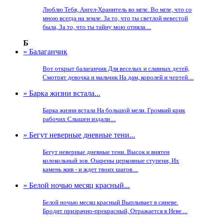
Люблю Тебя, Ангел-Хранитель во мгле. Во мгле, что со
мною всегда на земле. За то, что ты светлой невестой
была, За то, что ты тайну мою отняла....
Б
» Балаганчик
Вот открыт балаганчик Для веселых и славных детей,
Смотрят девочка и мальчик На дам, королей и чертей....
» Барка жизни встала...
Барка жизни встала На большой мели. Громкий крик
рабочих Слышен издали....
» Бегут неверные дневные тени...
Бегут неверные дневные тени. Высок и внятен
колокольный зов. Озарены церковные ступени, Их
камень жив - и ждет твоих шагов....
» Белой ночью месяц красный...
Белой ночью месяц красный Выплывает в синеве.
Бродит призрачно-прекрасный, Отражается в Неве....