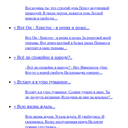
Восходишь ты, что строгий день Перед задумчивой
природой. В твоих чертах ложится тень Лесной
неволи и свободы....
» Вот Он - Христос - в цепях и розах...
Вот Он - Христос - в цепях и розах За решeткой моей
тюрьмы. Вот агнец кроткий в белых ризах Пришeл и
смотрит в окно тюрьмы....
» Всё ли спокойно в народе?..
- Всё ли спокойно в народе? - Нет. Император убит.
Кто-то о новой свободе На площадях говорит....
» Встану я в утро туманное...
Встану я в утро туманное, Солнце ударит в лицо. Ты
ли, подруга желанная, Всходишь ко мне на крыльцо?...
» Всю жизнь ждала...
Всю жизнь ждала. Устала ждать. И улыбнулась. И
склонилась. Волос распущенная прядь На плечи
темные спустилась....