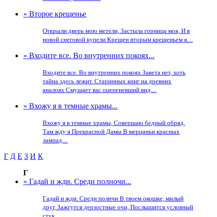
» Второе крещенье
Открыли дверь мою метели, Застыла горница моя, И в
новой снеговой купели Крещен вторым крещеньем я....
» Входите все. Во внутренних покоях...
Входите все. Во внутренних покоях Завета нет, хоть
тайна здесь лежит. Старинных книг на древних
аналоях Смущает вас оцепеневший вид....
» Вхожу я в темные храмы...
Вхожу я в темные храмы, Совершаю бедный обряд.
Там жду я Прекрасной Дамы В мерцаньи красных
лампад....
Г
Д
Е
З
И
К
Г
» Гадай и жди. Среди полночи...
Гадай и жди. Среди полнчи В твоем окошке, милый
друг, Зажгутся дерзостные очи, Послышится условный
стук....