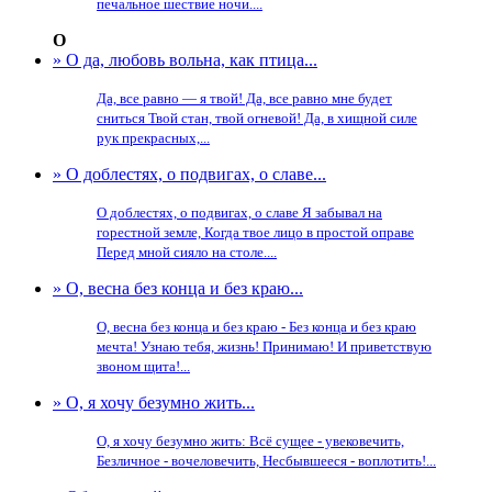
печальное шествие ночи....
О
» О да, любовь вольна, как птица...
Да, все равно — я твой! Да, все равно мне будет
сниться Твой стан, твой огневой! Да, в хищной силе
рук прекрасных,...
» О доблестях, о подвигах, о славе...
О доблестях, о подвигах, о славе Я забывал на
горестной земле, Когда твое лицо в простой оправе
Перед мной сияло на столе....
» О, весна без конца и без краю...
О, весна без конца и без краю - Без конца и без краю
мечта! Узнаю тебя, жизнь! Принимаю! И приветствую
звоном щита!...
» О, я хочу безумно жить...
О, я хочу безумно жить: Всё сущее - увековечить,
Безличное - вочеловечить, Несбывшееся - воплотить!...