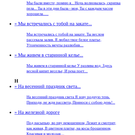
Мы были вместе, помню я... Ночь волновалась, скрипка
пела... Ты в эти дни была - моя, Ты с каждым часом
хорошела......
» Мы встречались с тобой на закате...
Мы встречались с тобой на закате. Ты веслом
рассекала залив. Я любил твое белое платье,
Утонченность мечты разлюбив....
» Мы живeм в старинной келье...
Мы живeм в старинной келье У разлива вод. Здесь
весной кипит веселье, И река поeт....
Н
» На весенний праздник света...
На весенний праздник света Я зову родную тень.
Приходи, не жди рассвета, Приноси с собою день!...
» На железной дороге
Под насыпью, во рву некошенном, Лежит и смотрит,
как живая, В цветном платке, на косы брошенном,
Красивая и молодая....