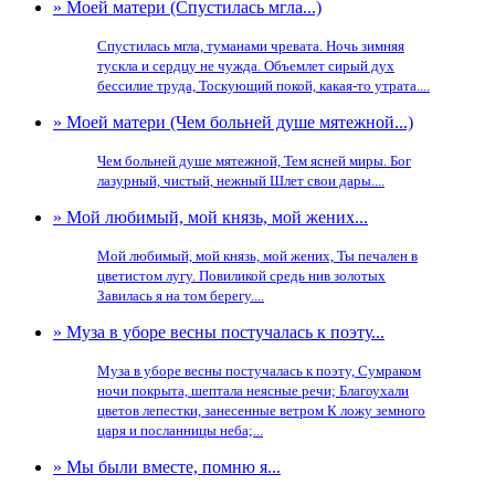
» Моей матери (Спустилась мгла...)
Спустилась мгла, туманами чревата. Ночь зимняя
тускла и сердцу не чужда. Объемлет сирый дух
бессилие труда, Тоскующий покой, какая-то утрата....
» Моей матери (Чем больней душе мятежной...)
Чем больней душе мятежной, Тем ясней миры. Бог
лазурный, чистый, нежный Шлет свои дары....
» Мой любимый, мой князь, мой жених...
Мой любимый, мой князь, мой жених, Ты печален в
цветистом лугу. Повиликой средь нив золотых
Завилась я на том берегу....
» Муза в уборе весны постучалась к поэту...
Муза в уборе весны постучалась к поэту, Сумраком
ночи покрыта, шептала неясные речи; Благоухали
цветов лепестки, занесенные ветром К ложу земного
царя и посланницы неба;...
» Мы были вместе, помню я...