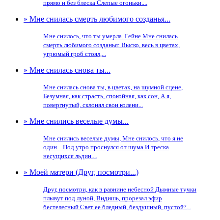
прямо и без блеска Слепые огоньки....
» Мне снилась смерть любимого созданья...
Мне снилось, что ты умерла. Гейне Мне снилась
смерть любимого созданья: Выско, весь в цветах,
угрюмый гроб стоял,...
» Мне снилась снова ты...
Мне снилась снова ты, в цветах, на шумной сцене,
Безумная, как страсть, спокойная, как сон, А я,
повергнутый, склонял свои колени...
» Мне снились веселые думы...
Мне снились веселые думы, Мне снилось, что я не
один... Под утро проснулся от шума И треска
несущихся льдин....
» Моей матери (Друг, посмотри...)
Друг, посмотри, как в равнине небесной Дымные тучки
плывут под луной, Видишь, прорезал эфир
бестелесный Свет ее бледный, бездушный, пустой?...