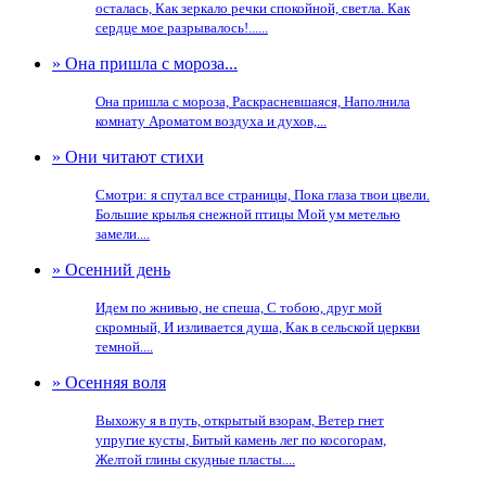
осталась, Как зеркало речки спокойной, светла. Как
сердце мое разрывалось!......
» Она пришла с мороза...
Она пришла с мороза, Раскрасневшаяся, Наполнила
комнату Ароматом воздуха и духов,...
» Они читают стихи
Смотри: я спутал все страницы, Пока глаза твои цвели.
Большие крылья снежной птицы Мой ум метелью
замели....
» Осенний день
Идем по жнивью, не спеша, С тобою, друг мой
скромный, И изливается душа, Как в сельской церкви
темной....
» Осенняя воля
Выхожу я в путь, открытый взорам, Ветер гнет
упругие кусты, Битый камень лег по косогорам,
Желтой глины скудные пласты....