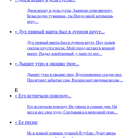
Днем вершу я дела суеты, Зажигаю огни ввечеру.
Безысходно туманная - ты Предо мной затеваешь
игру....
» Дух пряный марта был в лунном круге...
Дух пряный марта был в лунном круге, Под талым
снегом хрустел песок. Мой город истаял в мокрой
вьюге, Рыдал, влюбленный, у чьих-то ног....
» Дышит утро в окошко твое...
Дышит утро в окошко твое, Вдохновенное сердце мое,
Пролетают забытые сны, Воскресают виденья весны,...
Е
» Его встречали повсюду...
Его встречали повсюду На улицах в сонные дни. Он
шел и нес свое чудо, Спотыкаясь в морозной тени....
» Ее песни
Не в земной темнице душной Я гублю. Душу вверь