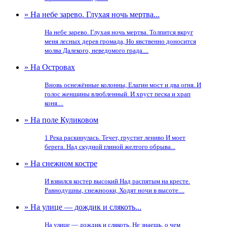
» На небе зарево. Глухая ночь мертва...
На небе зарево. Глухая ночь мертва. Толпится вкруг
меня лесных дерев громада, Но явственно доносится
молва Далекого, неведомого града....
» На Островах
Вновь оснежённые колонны, Елагин мост и два огня. И
голос женщины влюбленный. И хруст песка и храп
коня....
» На поле Куликовом
1 Река раскинулась. Течет, грустит лениво И моет
берега. Над скудной глиной желтого обрыва...
» На снежном костре
И взвился костер высокий Над распятым на кресте.
Равнодушны, снежнооки, Ходят ночи в высоте....
» На улице — дождик и слякоть...
На улице — дождик и слякоть, Не знаешь, о чем