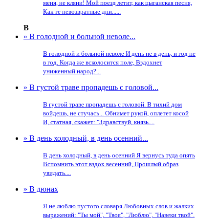
меня, не кляни! Мой поезд летит, как цыганская песня,
Как те невозвратные дни......
В
» В голодной и больной неволе...
В голодной и больной неволе И день не в день, и год не
в год. Когда же всколосится поле, Вздохнет
униженный народ?...
» В густой траве пропадешь с головой...
В густой траве пропадешь с головой. В тихий дом
войдешь, не стучась... Обнимет рукой, оплетет косой
И, статная, скажет: "Здравствуй, князь....
» В день холодный, в день осенний...
В день холодный, в день осенний Я вернусь туда опять
Вспомнить этот вздох весенний, Прошлый образ
увидать....
» В дюнах
Я не люблю пустого словаря Любовных слов и жалких
выражений: "Ты мой", "Твоя", "Люблю", "Навеки твой".