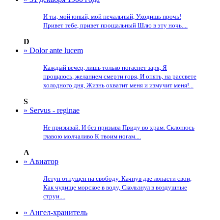
И ты, мой юный, мой печальный, Уходишь прочь!
Привет тебе, привет прощальный Шлю в эту ночь....
D
» Dolor ante lucem
Каждый вечер, лишь только погаснет заря, Я
прощаюсь, желанием смерти горя, И опять, на рассвете
холодного дня, Жизнь охватит меня и измучит меня!...
S
» Servus - reginae
Не призывай. И без призыва Приду во храм. Склонюсь
главою молчаливо К твоим ногам....
А
» Авиатор
Летун отпущен на свободу. Качнув две лопасти свои,
Как чудище морское в воду, Скользнул в воздушные
струи....
» Ангел-хранитель