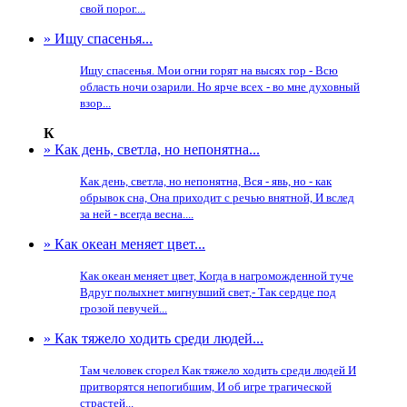
свой порог....
» Ищу спасенья...
Ищу спасенья. Мои огни горят на высях гор - Всю
область ночи озарили. Но ярче всех - во мне духовный
взор...
К
» Как день, светла, но непонятна...
Как день, светла, но непонятна, Вся - явь, но - как
обрывок сна, Она приходит с речью внятной, И вслед
за ней - всегда весна....
» Как океан меняет цвет...
Как океан меняет цвет, Когда в нагроможденной туче
Вдруг полыхнет мигнувший свет,- Так сердце под
грозой певучей...
» Как тяжело ходить среди людей...
Там человек сгорел Как тяжело ходить среди людей И
притворятся непогибшим, И об игре трагической
страстей...