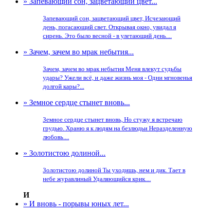
» Запевающий сон, зацветающий цвет...
Запевающий сон, зацветающий цвет, Исчезающий
день, погасающий свет. Открывая окно, увидал я
сирень. Это было весной - в улетающий день....
» Зачем, зачем во мрак небытия...
Зачем, зачем во мрак небытия Меня влекут судьбы
удары? Ужели всё, и даже жизнь моя - Одни мгновенья
долгой кары?...
» Земное сердце стынет вновь...
Земное сердце стынет вновь, Но стужу я встречаю
грудью. Храню я к людям на безлюдьи Неразделенную
любовь....
» Золотистою долиной...
Золотистою долиной Ты уходишь, нем и дик. Тает в
небе журавлиный Удаляющийся крик....
И
» И вновь - порывы юных лет...