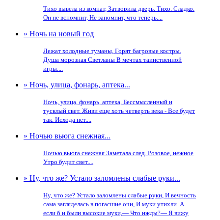
Тихо вывела из комнат, Затворила дверь. Тихо. Сладко.
Он не вспомнит, Не запомнит, что теперь....
» Ночь на новый год
Лежат холодные туманы, Горят багровые костры.
Душа морозная Светланы В мечтах таинственной
игры....
» Ночь, улица, фонарь, аптека...
Ночь, улица, фонарь, аптека, Бессмысленный и
тусклый свет. Живи еще хоть четверть века - Все будет
так. Исхода нет....
» Ночью вьюга снежная...
Ночью вьюга снежная Заметала след. Розовое, нежное
Утро будит свет....
» Ну, что же? Устало заломлены слабые руки...
Ну, что же? Устало заломлены слабые руки, И вечность
сама загляделась в погасшие очи, И муки утихли. А
если б и были высокие муки,— Что нжды?— Я вижу