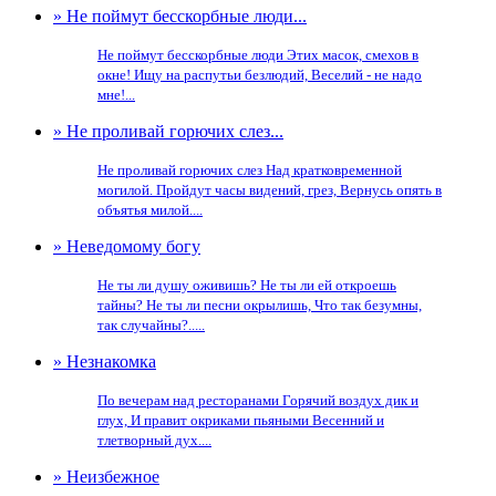
» Не поймут бесскорбные люди...
Не поймут бесскорбные люди Этих масок, смехов в
окне! Ищу на распутьи безлюдий, Веселий - не надо
мне!...
» Не проливай горючих слез...
Не проливай горючих слез Над кратковременной
могилой. Пройдут часы видений, грез, Вернусь опять в
объятья милой....
» Неведомому богу
Не ты ли душу оживишь? Не ты ли ей откроешь
тайны? Не ты ли песни окрылишь, Что так безумны,
так случайны?.....
» Незнакомка
По вечерам над ресторанами Горячий воздух дик и
глух, И правит окриками пьяными Весенний и
тлетворный дух....
» Неизбежное