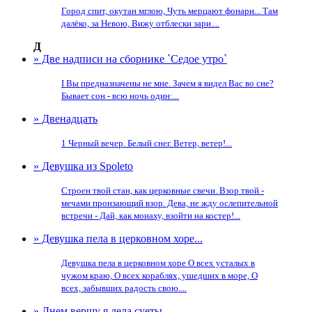
Город спит, окутан мглою, Чуть мерцают фонари... Там
далёко, за Невою, Вижу отблески зари....
Д
» Две надписи на сборнике `Седое утро`
I Вы предназначены не мне. Зачем я видел Вас во сне?
Бывает сон - всю ночь один:...
» Двенадцать
1 Черный вечер. Белый снег. Ветер, ветер!...
» Девушка из Spoleto
Строен твой стан, как церковные свечи. Взор твой -
мечами пронзающий взор. Дева, не жду ослепительной
встречи - Дай, как монаху, взойти на костер!...
» Девушка пела в церковном хоре...
Девушка пела в церковном хоре О всех усталых в
чужом краю, О всех кораблях, ушедших в море, О
всех, забывших радость свою....
» Днем вершу я дела суеты...