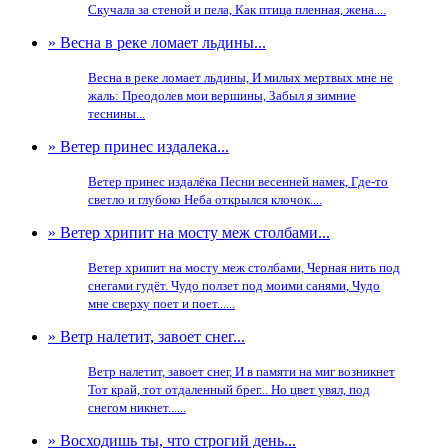
Скучала за стеной и пела, Как птица пленная, жена....
» Весна в реке ломает льдины...
Весна в реке ломает льдины, И милых мертвых мне не
жаль: Преодолев мои вершины, Забыл я зимние
теснины...
» Ветер принес издалека...
Ветер принес издалёка Песни весенней намек, Где-то
светло и глубоко Неба открылся клочок....
» Ветер хрипит на мосту меж столбами...
Ветер хрипит на мосту меж столбами, Черная нить под
снегами гудёт. Чудо ползет под моими санями, Чудо
мне сверху поет и поет......
» Ветр налетит, завоет снег...
Ветр налетит, завоет снег, И в памяти на миг возникнет
Тот край, тот отдаленный брег... Но цвет увял, под
снегом никнет......
» Восходишь ты, что строгий день...