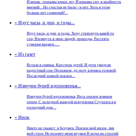
И вновь - порывы юных лет, И взрывы сил, и крайность
мнений... Но счастья не было - и нет. Хоть в этом
больше нет сомнений!...
» Идут часы, и дни, и годы...
Идут часы, и дни, и годы. Хочу стряхнуть какой-то
сон, Взглянуть в лицо людей, природы, Рассеять
сумерки времен......
» Из газет
Встала в сияньи. Крестила детей. И дети увидели
радостный сон. Положила, до полу клонясь головой,
Последний земной поклон....
» Измучен бурей вдохновенья...
Измучен бурей вдохновенья, Весь опален земным
огнем, С холодной жаждой искупленья Стучался я в
господний дом....
» Инок
Никто не скажет: я безумен. Поклон мой низок, лик
мой строг. Не позовет меня игумен В ночи на строгий