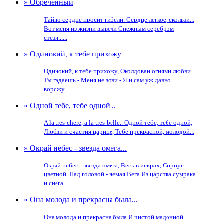
» Обреченный
Тайно сердце просит гибели. Сердце легкое, скользи...
Вот меня из жизни вывели Снежным серебром
стези......
» Одинокий, к тебе прихожу...
Одинокий, к тебе прихожу, Околдован огнями любви.
Ты гадаешь.- Меня не зови.- Я и сам уж давно
ворожу....
» Одной тебе, тебе одной...
A la tres-chere, a la tres-belle.. Одной тебе, тебе одной,
Любви и счастия царице, Тебе прекрасной, молодой...
» Окрай небес - звезда омега...
Окрай небес - звезда омега, Весь в искрах, Сириус
цветной. Над головой - немая Вега Из царства сумрака
и снега...
» Она молода и прекрасна была...
Она молода и прекрасна была И чистой мадонной