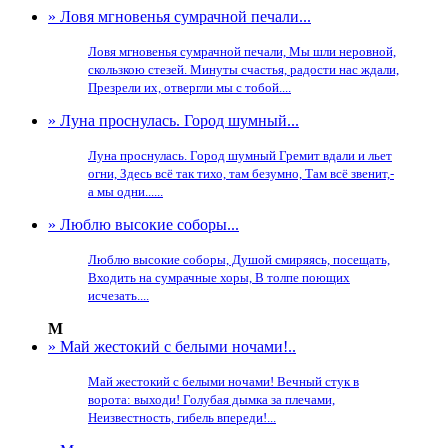
» Ловя мгновенья сумрачной печали...
Ловя мгновенья сумрачной печали, Мы шли неровной,
скользкою стезей. Минуты счастья, радости нас ждали,
Презрели их, отвергли мы с тобой....
» Луна проснулась. Город шумный...
Луна проснулась. Город шумный Гремит вдали и льет
огни, Здесь всё так тихо, там безумно, Там всё звенит,-
а мы одни......
» Люблю высокие соборы...
Люблю высокие соборы, Душой смиряясь, посещать,
Входить на сумрачные хоры, В толпе поющих
исчезать....
М
» Май жестокий с белыми ночами!..
Май жестокий с белыми ночами! Вечный стук в
ворота: выходи! Голубая дымка за плечами,
Неизвестность, гибель впереди!...