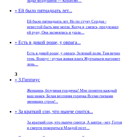
ладье воздушной — Кораблю....
» Ей было пятнадцать лет...
Ей было пятнадцать лет. Но по стуку Сердца -
невестой быть мне могла. Когда я, смеясь, предложил
ей руку, Она засмеялась и ушла....
» Есть в дикой роще, у оврага...
Есть в дикой роще, у оврага, Зеленый холм. Там вечно
тень. Вокруг - ручья живая влага Журчаньем нагоняет
лень....
З
» З.Гиппиус
Женщина, безумная гордячка! Мне понятен каждый
ваш намек, Белая весенняя горячка Всеми гневами
звенящих строк!...
» За краткий сон, что нынче снится...
За краткий сон, что нынче снится, А завтра - нет, Готов
и смерти покориться Младой поэт....