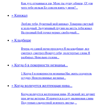
Как дух отчаянья и зла, Мою ты душу обняла; О! для
чего тебе нельзя Ее совсем взять у меня?...
» Кинжал
Люблю тебя, булатный мой кинжал, Товарищ светлый
и холодный. Задумчивый грузин на месть тебя ковал,
На грозный бой точил черкес свободный....
» Кладбище
Вчера до самой ночи просидел Я на кладбище, все
смотрел, смотрел Вокруг себя; полстертые слова Я
разбирал. Невольно голова...
» Когда б в покорности незнанья...
1 Когда б в покорности незнанья Нас жить создатель
осудил, Неисполнимые желанья...
» Когда волнуется желтеющая нива...
Когда волнуется желтеющая нива, И свежий лес шумит
при звуке ветерка, И прячется в саду малиновая слива
Под тенью сладостной зеленого листка;...