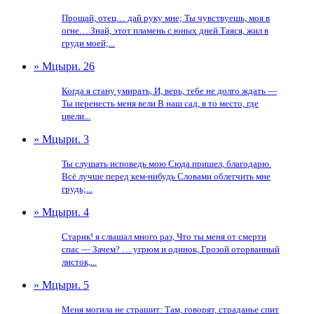
Прощай, отец… дай руку мне; Ты чувствуешь, моя в
огне… Знай, этот пламень с юных дней Таяся, жил в
груди моей;...
» Мцыри. 26
Когда я стану умирать, И, верь, тебе не долго ждать —
Ты перенесть меня вели В наш сад, в то место, где
цвели...
» Мцыри. 3
Ты слушать исповедь мою Сюда пришел, благодарю.
Всё лучше перед кем-нибудь Словами облегчить мне
грудь;...
» Мцыри. 4
Старик! я слышал много раз, Что ты меня от смерти
спас — Зачем? … угрюм и одинок, Грозой оторванный
листок,...
» Мцыри. 5
Меня могила не страшит: Там, говорят, страданье спит