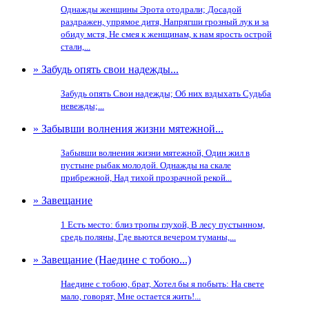
Однажды женщины Эрота отодрали; Досадой
раздражен, упрямое дитя, Напрягши грозный лук и за
обиду мстя, Не смея к женщинам, к нам ярость острой
стали,...
» Забудь опять свои надежды...
Забудь опять Свои надежды; Об них вздыхать Судьба
невежды;...
» Забывши волнения жизни мятежной...
Забывши волнения жизни мятежной, Один жил в
пустыне рыбак молодой. Однажды на скале
прибрежной, Над тихой прозрачной рекой...
» Завещание
1 Есть место: близ тропы глухой, В лесу пустынном,
средь поляны, Где вьются вечером туманы,...
» Завещание (Наедине с тобою...)
Наедине с тобою, брат, Хотел бы я побыть: На свете
мало, говорят, Мне остается жить!...