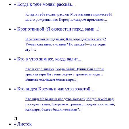
» Когда к тебе молвы рассказ...
Когда к тебе молвы рассказ Мое названье принесет И
моего рожденья час Перед полмиром проклянет,...
» Кропоткиной (Я оклеветан перед вами...)
Я оклеветан перед вами; Как оправдаться я могу?
Ужели клятвами, словами? Но как же!— я сегодня
лгу!.....
» Кто в утро зимнее, когда валит...
Кто в утро зимнее, когда валит Пушистый снег и
красная заря На степь седую с трепетом глядит,
Внимал колоколам монастыря;...
» Кто видел Кремль в час утра золотой...
Кто видел Кремль в час утра золотой, Когда лежит над
городом туман, Когда меж храмов с гордой простотой,
Как царь, белеет башня-великан?...
Л
» Листок