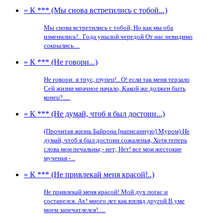
» К *** (Мы снова встретились с тобой...)
Мы снова встретились с тобой, Но как мы оба
изменились!.. Года унылой чередой От нас невидимо
сокрылись....
» К *** (Не говори...)
Не говори: я трус, глупец!.. О! если так меня терзало
Сей жизни мрачное начало, Какой же должен быть
конец?.....
» К *** (Не думай, чтоб я был достоин...)
(Прочитав жизнь Байрона [написанную] Муром) Не
думай, чтоб я был достоин сожаленья, Хотя теперь
слова мои печальны;- нет; Нет! все мои жестокие
мученья -...
» К *** (Не привлекай меня красой!..)
Не привлекай меня красой! Мой дух погас и
состарелся. Ах! много лет как взгляд другой В уме
моем запечатлелся!.....