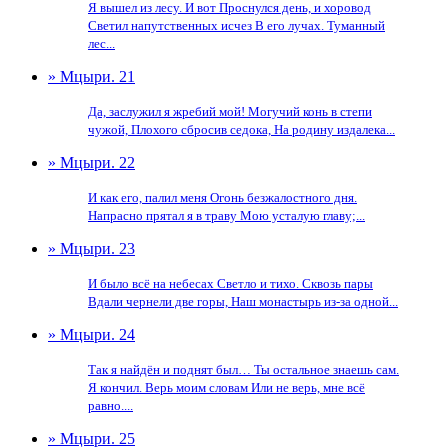
Я вышел из лесу. И вот Проснулся день, и хоровод
Светил напутственных исчез В его лучах. Туманный
лес...
» Мцыри. 21
Да, заслужил я жребий мой! Могучий конь в степи
чужой, Плохого сбросив седока, На родину издалека...
» Мцыри. 22
И как его, палил меня Огонь безжалостного дня.
Напрасно прятал я в траву Мою усталую главу;...
» Мцыри. 23
И было всё на небесах Светло и тихо. Сквозь пары
Вдали чернели две горы, Наш монастырь из-за одной...
» Мцыри. 24
Так я найдëн и поднят был… Ты остальное знаешь сам.
Я кончил. Верь моим словам Или не верь, мне всё
равно....
» Мцыри. 25