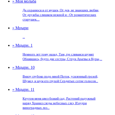
» Моя мольба
Да охранюся я от мушек, От дев, не знающих любви,
От дружбы слишком нежной и - От романтических
старушек....
» Мцыри
...
» Мцыри. 1
Немного лет тому назад, Там, где сливаяся шумят
Обнявшись, будто две сестры, Струи Арагвы и Куры,...
» Мцыри. 10
Внизу глубоко подо мной Поток, усиленный грозой,
Шумел, и шум его глухой Сердитых сотне голосов...
» Мцыри. 11
Кругом меня цвел божий сад; Растений радужный
наряд Хранил следы небесных слез, И кудри
виноградных лоз...