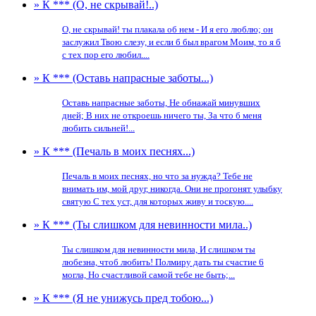
» К *** (О, не скрывай!..)
О, не скрывай! ты плакала об нем - И я его люблю; он
заслужил Твою слезу, и если б был врагом Моим, то я б
с тех пор его любил....
» К *** (Оставь напрасные заботы...)
Оставь напрасные заботы, Не обнажай минувших
дней; В них не откроешь ничего ты, За что б меня
любить сильней!...
» К *** (Печаль в моих песнях...)
Печаль в моих песнях, но что за нужда? Тебе не
внимать им, мой друг, никогда. Они не прогонят улыбку
святую С тех уст, для которых живу и тоскую....
» К *** (Ты слишком для невинности мила..)
Ты слишком для невинности мила, И слишком ты
любезна, чтоб любить! Полмиру дать ты счастие 6
могла, Но счастливой самой тебе не быть;...
» К *** (Я не унижусь пред тобою...)