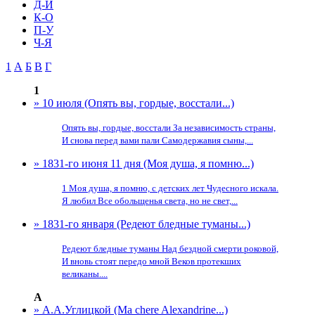
Д-И
К-О
П-У
Ч-Я
1
А
Б
В
Г
1
» 10 июля (Опять вы, гордые, восстали...)
Опять вы, гордые, восстали За независимость страны,
И снова перед вами пали Самодержавия сыны,...
» 1831-го июня 11 дня (Моя душа, я помню...)
1 Моя душа, я помню, с детских лет Чудесного искала.
Я любил Все обольщенья света, но не свет,...
» 1831-го января (Редеют бледные туманы...)
Редеют бледные туманы Над бездной смерти роковой,
И вновь стоят передо мной Веков протекших
великаны....
А
» А.А.Углицкой (Ma chere Alexandrine...)