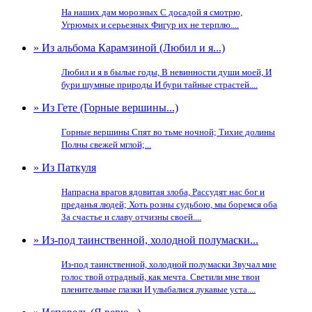
На наших дам морозных С досадой я смотрю,
Угрюмых и серьезных Фигур их не терплю....
» Из альбома Карамзиной (Любил и я...)
Любил и я в былые годы, В невинности души моей, И
бури шумные природы И бури тайные страстей....
» Из Гете (Горные вершины...)
Горные вершины Спят во тьме ночной; Тихие долины
Полны свежей мглой;...
» Из Паткуля
Напрасна врагов ядовитая злоба, Рассудят нас бог и
преданья людей; Хоть розны судьбою, мы боремся оба
За счастье и славу отчизны своей....
» Из-под таинственной, холодной полумаски...
Из-под таинственной, холодной полумаски Звучал мне
голос твой отрадный, как мечта. Светили мне твои
пленительные глазки И улыбалися лукавые уста....