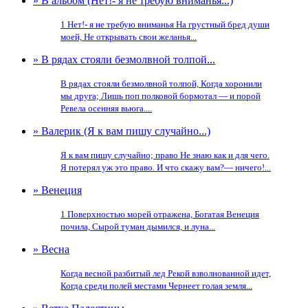
» В альбом (Нет!- я не требую вниманья...)
1 Нет!- я не требую вниманья На грустный бред души
моей, Не открывать свои желанья...
» В рядах стояли безмолвной толпой...
В рядах стояли безмолвной толпой, Когда хоронили
мы друга; Лишь поп полковой бормотал — и порой
Ревела осенняя вьюга....
» Валерик (Я к вам пишу случайно...)
Я к вам пишу случайно; право Не знаю как и для чего.
Я потерял уж это право. И что скажу вам?— ничего!...
» Венеция
1 Поверхностью морей отражена, Богатая Венеция
почила, Сырой туман дымился, и луна...
» Весна
Когда весной разбитый лед Рекой взволнованной идет,
Когда среди полей местами Чернеет голая земля...