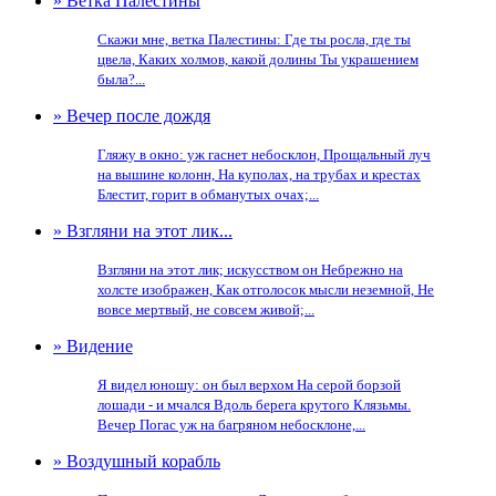
» Ветка Палестины
Скажи мне, ветка Палестины: Где ты росла, где ты
цвела, Каких холмов, какой долины Ты украшением
была?...
» Вечер после дождя
Гляжу в окно: уж гаснет небосклон, Прощальный луч
на вышине колонн, На куполах, на трубах и крестах
Блестит, горит в обманутых очах;...
» Взгляни на этот лик...
Взгляни на этот лик; искусством он Небрежно на
холсте изображен, Как отголосок мысли неземной, Не
вовсе мертвый, не совсем живой;...
» Видение
Я видел юношу: он был верхом На серой борзой
лошади - и мчался Вдоль берега крутого Клязьмы.
Вечер Погас уж на багряном небосклоне,...
» Воздушный корабль