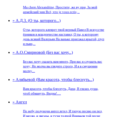
Ma chere Alexandrine, Простите, же ву при, За мой
армейский чин Всё, что je vous ecris;...
» А.Д.3. (О ты, которого...)
О ты, которого клеврет твой верный Павел В искусстве
ёрников в младенчестве наставил; О ты, к которому
день всякий Валерьян На ваньке приезжал ярыгой, глуп
и пьян,...
» А.О.Смирновой (Без вас хочу...)
Без вас хочу сказать вам много, При вас я слушать вас
хочу; Но молча вы глядите строго, И я в смущении
молчу....
» Алябьевой (Вам красота, чтобы блеснуть...)
Вам красота, чтобы блеснуть, Дана; В глазах душа,
чтоб обмануть, Видна!.....
» Ангел
По небу полуночи ангел летел, И тихую песню он пел,
И месяц, и звезды, и тучи толпой Внимали той песне