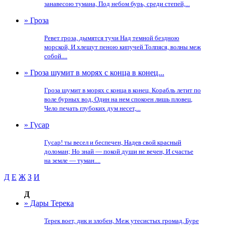
занавесою тумана, Под небом бурь, среди степей,...
» Гроза
Ревет гроза, дымятся тучи Над темной бездною
морской, И хлещут пеною кипучей Толпяся, волны меж
собой....
» Гроза шумит в морях с конца в конец...
Гроза шумит в морях с конца в конец. Корабль летит по
воле бурных вод, Один на нем спокоен лишь пловец,
Чело печать глубоких дум несет,...
» Гусар
Гусар! ты весел и беспечен, Надев свой красный
доломан; Но знай — покой души не вечен, И счастье
на земле — туман....
Д
Е
Ж
З
И
Д
» Дары Терека
Терек воет, дик и злобен, Меж утесистых громад, Буре