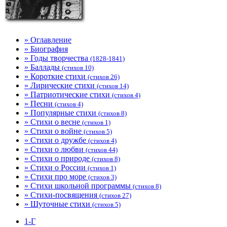
» Оглавление
» Биография
» Годы творчества
(1828-1841)
» Баллады
(стихов 10)
» Короткие стихи
(стихов 26)
» Лирические стихи
(стихов 14)
» Патриотические стихи
(стихов 4)
» Песни
(стихов 4)
» Популярные стихи
(стихов 8)
» Стихи о весне
(стихов 1)
» Стихи о войне
(стихов 5)
» Стихи о дружбе
(стихов 4)
» Стихи о любви
(стихов 44)
» Стихи о природе
(стихов 8)
» Стихи о России
(стихов 1)
» Стихи про море
(стихов 3)
» Стихи школьной программы
(стихов 8)
» Стихи-посвящения
(стихов 27)
» Шуточные стихи
(стихов 5)
1-Г