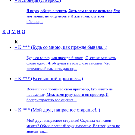
» Исповедь (Я верю...)
Я верю, обещаю верить, Хоть сам того не испытал, Что
мог монах не лицемерить И жить, как клятвой
обещал;...
К
Л
М
Н
О
К
» К *** (Будь со мною, как прежде бывала...)
Будь со мною, как прежде бывала; О, скажи мне хоть
слово одно; Чтоб душа в этом слове сыскала, Что
хотелось ей слышать давно;...
» К *** (Всевышний произнес...)
Всевышний произнес свой приговор, Его ничто не
переменит; Меж нами руку мести он простер, И
беспристрастно всё оценит....
» К *** (Мой друг, напрасное старанье!..)
Мой друг, напрасное старанье! Скрывал ли я свои
мечты? Обыкновенный звук, названье, Вот всё, чего не
знаешь ты....