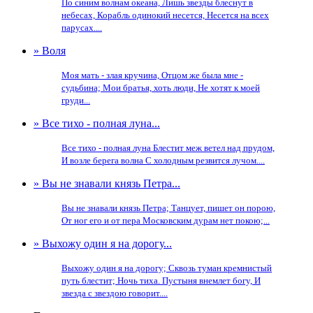
По синим волнам океана, Лишь звезды блеснут в
небесах, Корабль одинокий несется, Несется на всех
парусах....
» Воля
Моя мать - злая кручина, Отцом же была мне -
судьбина; Мои братья, хоть люди, Не хотят к моей
груди...
» Все тихо - полная луна...
Все тихо - полная луна Блестит меж ветел над прудом,
И возле берега волна С холодным резвится лучом....
» Вы не знавали князь Петра...
Вы не знавали князь Петра; Танцует, пишет он порою,
От ног его и от пера Московским дурам нет покою;...
» Выхожу один я на дорогу...
Выхожу один я на дорогу; Сквозь туман кремнистый
путь блестит; Ночь тиха. Пустыня внемлет богу, И
звезда с звездою говорит....