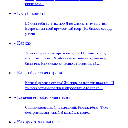
приветом....
» К Су[шковой]
Вблизи тебя до этих пор Я не слыхал в груди огня.
Встречал ли твой прелестный взор - Не билось сердце
у меня....
» Кавказ
Хотя я судьбой на заре моих дней, О южные горы,
отторгнут от вас, Чтоб вечно их помнить, там надо
быть раз: Как сладкую песню отчизны моей,...
» Кавказ! далекая страна!..
Кавказ! далекая страна! Жилище вольности простой! И
ты несчастьями полна И окровавлена войной!.....
» Казачья колыбельная песня
Спи, младенец мой прекрасный, Баюшки-баю. Тихо
смотрит месяц ясный В колыбель твою....
» Как дух отчаянья и зла...