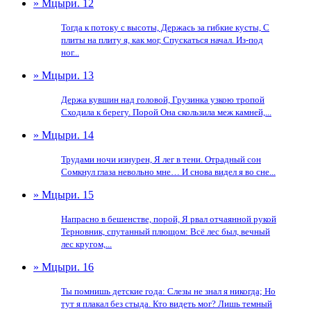
» Мцыри. 12
Тогда к потоку с высоты, Держась за гибкие кусты, С
плиты на плиту я, как мог, Спускаться начал. Из-под
ног...
» Мцыри. 13
Держа кувшин над головой, Грузинка узкою тропой
Сходила к берегу. Порой Она скользила меж камней,...
» Мцыри. 14
Трудами ночи изнурен, Я лег в тени. Отрадный сон
Сомкнул глаза невольно мне… И снова видел я во сне...
» Мцыри. 15
Напрасно в бешенстве, порой, Я рвал отчаянной рукой
Терновник, спутанный плющом: Всё лес был, вечный
лес кругом,...
» Мцыри. 16
Ты помнишь детские года: Слезы не знал я никогда; Но
тут я плакал без стыда. Кто видеть мог? Лишь темный