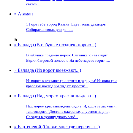
святой....
» Атаман
1 Горе тебе, город Казань, Едет толпа удальцов
Собирать невольную дань...
Б
» Баллада (В избушке позднею порою...)
В избушке позднею порою Славянка юная сидит.
Вдали багровой полосою На небе зарево горит......
» Баллада (Из ворот выезжают...)
Из ворот выезжают три витязя в ряд, увы! Из окна три
красотки вослед им глядят: прости!...
» Баллада (Над морем красавица-дева...)
Над морем красавица-дева сидит; И, к другу ласкаяся,
так говорит: "Достань ожерелье, спустися на дно;
Сегодня в пучину упало оно!...
» Бартеневой (Скажи мне: где переняла...)