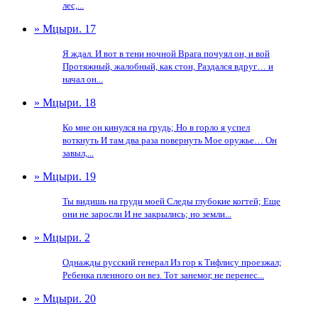
лес,...
» Мцыри. 17
Я ждал. И вот в тени ночной Врага почуял он, и вой
Протяжный, жалобный, как стон, Раздался вдруг… и
начал он...
» Мцыри. 18
Ко мне он кинулся на грудь; Но в горло я успел
воткнуть И там два раза повернуть Мое оружье… Он
завыл,...
» Мцыри. 19
Ты видишь на груди моей Следы глубокие когтей; Еще
они не заросли И не закрылись; но земли...
» Мцыри. 2
Однажды русский генерал Из гор к Тифлису проезжал;
Ребенка пленного он вез. Тот занемог, не перенес...
» Мцыри. 20