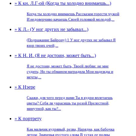
» К кн. Л.Г-ой (Когда ты холодно внимаешь...)
Когда ты холодно внимаешь Рассказам горести чужой
И недоверчиво качаешь Своей головкой молодой,...
» К Л.- (У ног других не забывал...)
(Подражание Байрону) 1 У ног других не забывал Я
взор твоих очей;...
» К Н. И. (Я не достоин, может быть...)
Я не достоин, может быть, Твоей любви: не мне
судить; Но ты обманом наградила Мои надежды и
мечты,...
» К Нэере
Скажи, для чего перед нами Ты в кудри вплетаешь
цветы? Себя ли украсишь ты розой Прелестной,
минутной, как ты?...
» К портрету
Как мальчик кудрявый, резва, Нарядна, как бабочка
летом; Значенья пустого слова В устах ее полны