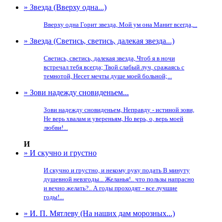
» Звезда (Вверху одна...)
Вверху одна Горит звезда, Мой ум она Манит всегда,...
» Звезда (Светись, светись, далекая звезда...)
Светись, светись, далекая звезда, Чтоб я в ночи
встречал тебя всегда; Твой слабый луч, сражаясь с
темнотой, Несет мечты душе моей больной;...
» Зови надежду сновиденьем...
Зови надежду сновиденьем, Неправду - истиной зови,
Не верь хвалам и увереньям, Но верь, о, верь моей
любви!...
И
» И скучно и грустно
И скучно и грустно, и некому руку подать В минуту
душевной невзгоды... Желанья!.. что пользы напрасно
и вечно желать?.. А годы проходят - все лучшие
годы!...
» И. П. Мятлеву (На наших дам морозных...)