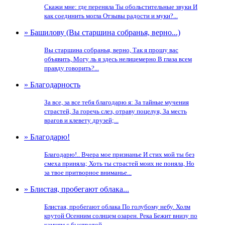
Скажи мне: где переняла Ты обольстительные звуки И
как соединить могла Отзывы радости и муки?...
» Башилову (Вы старшина собранья, верно...)
Вы старшина собранья, верно, Так я прошу вас
объявить, Могу ль я здесь нелицемерно В глаза всем
правду говорить?...
» Благодарность
За все, за все тебя благодарю я: За тайные мучения
страстей, За горечь слез, отраву поцелуя, За месть
врагов и клевету друзей;...
» Благодарю!
Благодарю!.. Вчера мое признанье И стих мой ты без
смеха приняла; Хоть ты страстей моих не поняла, Но
за твое притворное вниманье...
» Блистая, пробегают облака...
Блистая, пробегают облака По голубому небу. Холм
крутой Осенним солнцем озарен. Река Бежит внизу по
камням с быстротой....