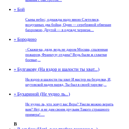
» Бой
Сыны небес; однажды надо мною Слетелися,
воздушных два бойца; Один — серебряной обвешан
бахромою, Другой — в одежде чернеца....
» Бородино
- Скажи-ка, дядя, ведь не даром Москва, спаленная
пожаром, Французу отдана? Ведь были ж схватки
боевые,...
» Булгакову (На вздор и шалости ты хват...)
На вздор и шалости ты хват И мастер на безделки, И,
шутовской надев наряд, Ты был в своей тарелке;...
» Бухариной (Не чудно ль...)
Не чудно ль, что зовут вас Вера? Ужели можно верить
вам? Нет, я не дам своим друзьям Такого страшного
примера!.....
В