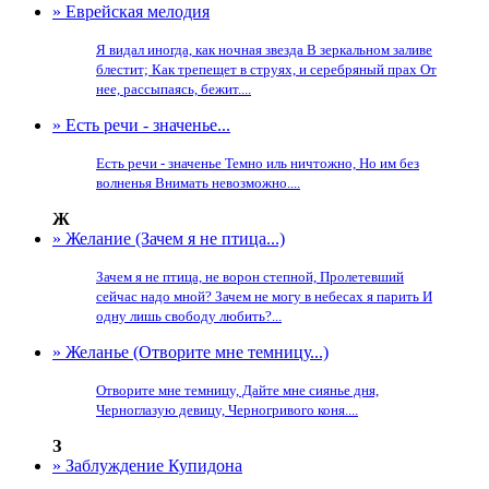
» Еврейская мелодия
Я видал иногда, как ночная звезда В зеркальном заливе
блестит; Как трепещет в струях, и серебряный прах От
нее, рассыпаясь, бежит....
» Есть речи - значенье...
Есть речи - значенье Темно иль ничтожно, Но им без
волненья Внимать невозможно....
Ж
» Желание (Зачем я не птица...)
Зачем я не птица, не ворон степной, Пролетевший
сейчас надо мной? Зачем не могу в небесах я парить И
одну лишь свободу любить?...
» Желанье (Отворите мне темницу...)
Отворите мне темницу, Дайте мне сиянье дня,
Черноглазую девицу, Черногривого коня....
З
» Заблуждение Купидона