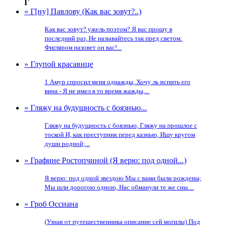
Г
» Г[ну] Павлову (Как вас зовут?..)
Как вас зовут? ужель поэтом? Я вас прошу в
последний раз, Не называйтесь так пред светом:
Фигляром назовет он вас!...
» Глупой красавице
1 Амур спросил меня однажды, Хочу ль испить его
вина - Я не имел в то время жажды,...
» Гляжу на будущность с боязнью...
Гляжу на будущность с боязнью, Гляжу на прошлое с
тоской И, как преступник перед казнью, Ищу кругом
души родной;...
» Графине Ростопчиной (Я верю: под одной...)
Я верю: под одной звездою Мы с вами были рождены;
Мы шли дорогою одною, Нас обманули те же сны....
» Гроб Оссиана
(Узнав от путешественника описание сей могилы) Под