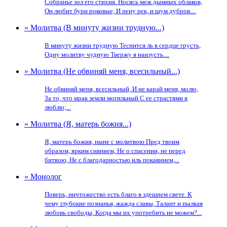
Собранье зол его стихия. Носясь меж дымных облаков,
Он любит бури роковые, И пену рек, и шум дубров....
» Молитва (В минуту жизни трудную...)
В минуту жизни трудную Теснится ль в сердце грусть,
Одну молитву чудную Твержу я наизусть....
» Молитва (Не обвиняй меня, всесильный...)
Не обвиняй меня, всесильный, И не карай меня, молю,
За то, что мрак земли могильный С ее страстями я
люблю;...
» Молитва (Я, матерь божия...)
Я, матерь божия, ныне с молитвою Пред твоим
образом, ярким сиянием, Не о спасении, не перед
битвою, Не с благодарностью иль покаянием,...
» Монолог
Поверь, ничтожество есть благо в здешнем свете. К
чему глубокие познанья, жажда славы, Талант и пылкая
любовь свободы, Когда мы их употребить не можем?...