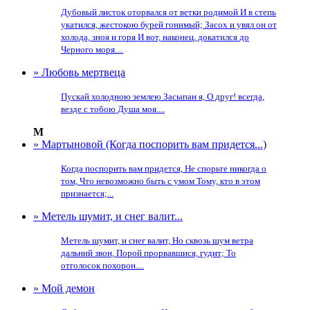
Дубовый листок оторвался от ветки родимой И в степь
укатился, жестокою бурей гонимый; Засох и увял он от
холода, зноя и горя И вот, наконец, докатился до
Черного моря....
» Любовь мертвеца
Пускай холодною землею Засыпан я, О друг! всегда,
везде с тобою Душа моя....
М
» Мартыновой (Когда поспорить вам придется...)
Когда поспорить вам придется, Не спорьте никогда о
том, Что невозможно быть с умом Тому, кто в этом
признается;...
» Метель шумит, и снег валит...
Метель шумит, и снег валит, Но сквозь шум ветра
дальний звон, Порой прорвавшися, гудит; То
отголосок похорон....
» Мой демон