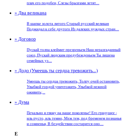
плач его подобен, Слезы брызгами летят....
» Два великана
В шапке золота литого Старый русский великан
Поджидал к себе другого Из далеких чуждых стран....
» Договор
Пускай толпа клеймит презреньем Наш неразгаданный
союз, Пускай людским предубежденьем Ты лишена
семейных уз....
» Додо (Умеешь ты сердца тревожить...)
Умеешь ты сердца тревожить, Толпу очей остановить,
Улыбкой гордой уничтожить, Улыбкой нежной
оживить;...
» Дума
Печально я гляжу на наше поколенье! Его грядущее -
иль пусто, иль темно, Меж тем, под бременем познанья
и сомненья, В бездействии состарится оно....
Е