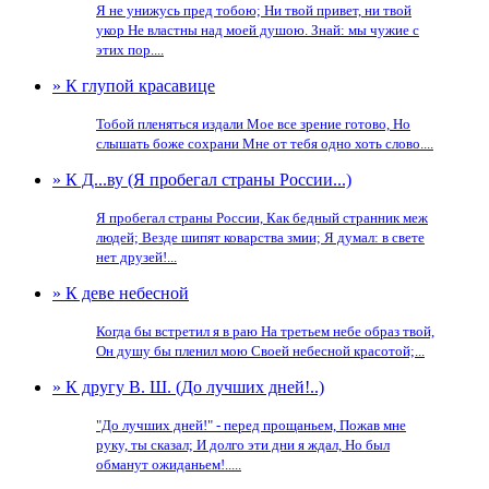
Я не унижусь пред тобою; Ни твой привет, ни твой
укор Не властны над моей душою. Знай: мы чужие с
этих пор....
» К глупой красавице
Тобой пленяться издали Мое все зрение готово, Но
слышать боже сохрани Мне от тебя одно хоть слово....
» К Д...ву (Я пробегал страны России...)
Я пробегал страны России, Как бедный странник меж
людей; Везде шипят коварства змии; Я думал: в свете
нет друзей!...
» К деве небесной
Когда бы встретил я в раю На третьем небе образ твой,
Он душу бы пленил мою Своей небесной красотой;...
» К другу В. Ш. (До лучших дней!..)
"До лучших дней!" - перед прощаньем, Пожав мне
руку, ты сказал; И долго эти дни я ждал, Но был
обманут ожиданьем!.....