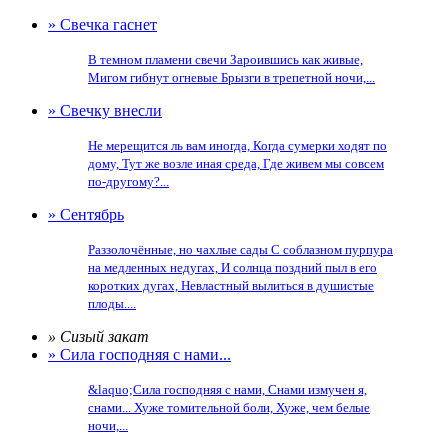
» Свечка гаснет
В темном пламени свечи Зароившись как живые,
Мигом гибнут огневые Брызги в трепетной ночи,...
» Свечку внесли
Не мерещится ль вам иногда, Когда сумерки ходят по
дому, Тут же возле иная среда, Где живем мы совсем
по-другому?...
» Сентябрь
Раззолочённые, но чахлые сады С соблазном пурпура
на медленных недугах, И солнца поздний пыл в его
коротких дугах, Невластный вылиться в душистые
плоды....
» Сизый закат
» Сила господняя с нами...
&laquo;Сила господняя с нами, Снами измучен я,
снами... Хуже томительной боли, Хуже, чем белые
ночи,...