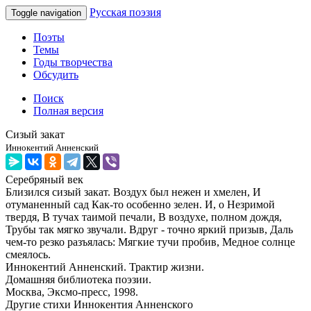
Русская поэзия
Toggle navigation
Поэты
Темы
Годы творчества
Обсудить
Поиск
Полная версия
Сизый закат
Иннокентий Анненский
Серебряный век
Близился сизый закат. Воздух был нежен и хмелен, И
отуманенный сад Как-то особенно зелен. И, о Незримой
твердя, В тучах таимой печали, В воздухе, полном дождя,
Трубы так мягко звучали. Вдруг - точно яркий призыв, Даль
чем-то резко разъялась: Мягкие тучи пробив, Медное солнце
смеялось.
Иннокентий Анненский. Трактир жизни.
Домашняя библиотека поэзии.
Москва, Эксмо-пресс, 1998.
Другие стихи Иннокентия Анненского