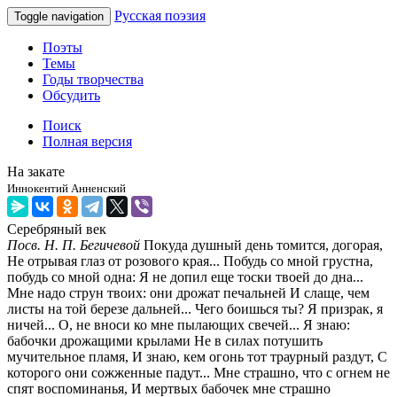
Русская поэзия
Toggle navigation
Поэты
Темы
Годы творчества
Обсудить
Поиск
Полная версия
На закате
Иннокентий Анненский
Серебряный век
Посв. Н. П. Бегичевой
Покуда душный день томится, догорая,
Не отрывая глаз от розового края... Побудь со мной грустна,
побудь со мной одна: Я не допил еще тоски твоей до дна...
Мне надо струн твоих: они дрожат печальней И слаще, чем
листы на той березе дальней... Чего боишься ты? Я призрак, я
ничей... О, не вноси ко мне пылающих свечей... Я знаю:
бабочки дрожащими крылами Не в силах потушить
мучительное пламя, И знаю, кем огонь тот траурный раздут, С
которого они сожженные падут... Мне страшно, что с огнем не
спят воспоминанья, И мертвых бабочек мне страшно