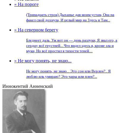
» На пороге
(Тринадцать строк) Дыханье дав моим устам, Она на
факел свой дохнула, И целый мир на Здесь и Там...
» На северном берегу
Бледнеет даль. Уж вот он — день разлуки, Я звал его, а
сердцу всё грустней... Что видел здесь я, кроме зла и
муки, Но всё простил я тихости теней....
» Не могу понять, не знаю...
Не могу понять, не знаю... Это сон или Верлен?.. Я
люблю иль умираю? Это чары или плен?...
Иннокентий Анненский