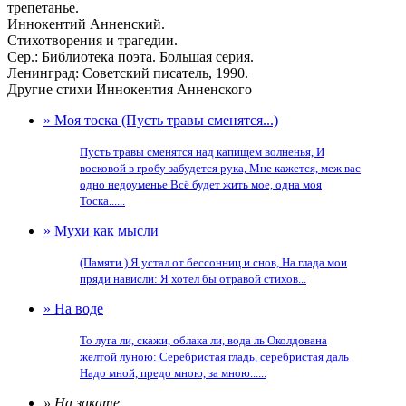
трепетанье.
Иннокентий Анненский.
Стихотворения и трагедии.
Сер.: Библиотека поэта. Большая серия.
Ленинград: Советский писатель, 1990.
Другие стихи Иннокентия Анненского
» Моя тоска (Пусть травы сменятся...)
Пусть травы сменятся над капищем волненья, И
восковой в гробу забудется рука, Мне кажется, меж вас
одно недоуменье Всё будет жить мое, одна моя
Тоска......
» Мухи как мысли
(Памяти ) Я устал от бессонниц и снов, На глада мои
пряди нависли: Я хотел бы отравой стихов...
» На воде
То луга ли, скажи, облака ли, вода ль Околдована
желтой луною: Серебристая гладь, серебристая даль
Надо мной, предо мною, за мною......
» На закате