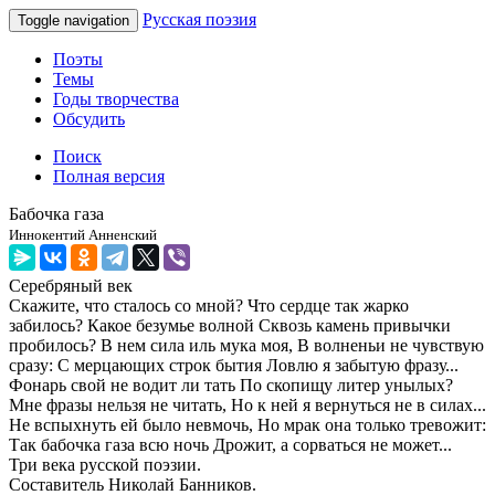
Русская поэзия
Toggle navigation
Поэты
Темы
Годы творчества
Обсудить
Поиск
Полная версия
Бабочка газа
Иннокентий Анненский
Серебряный век
Скажите, что сталось со мной? Что сердце так жарко
забилось? Какое безумье волной Сквозь камень привычки
пробилось? В нем сила иль мука моя, В волненьи не чувствую
сразу: С мерцающих строк бытия Ловлю я забытую фразу...
Фонарь свой не водит ли тать По скопищу литер унылых?
Мне фразы нельзя не читать, Но к ней я вернуться не в силах...
Не вспыхнуть ей было невмочь, Но мрак она только тревожит:
Так бабочка газа всю ночь Дрожит, а сорваться не может...
Три века русской поэзии.
Составитель Николай Банников.