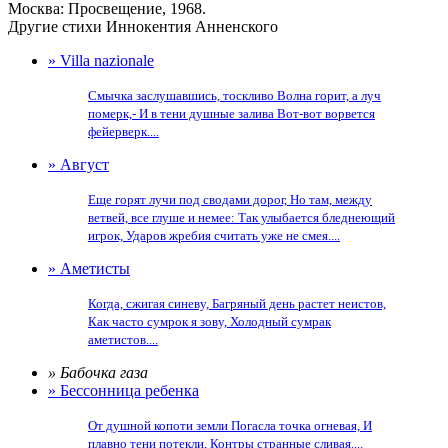
Москва: Просвещение, 1968.
Другие стихи Иннокентия Анненского
» Villa nazionale
Смычка заслушавшись, тоскливо Волна горит, а луч
померк,- И в тени душные залива Вот-вот ворвется
фейерверк....
» Август
Еще горят лучи под сводами дорог, Но там, между
ветвей, все глуше и немее: Так улыбается бледнеющий
игрок, Ударов жребия считать уже не смея....
» Аметисты
Когда, сжигая синеву, Багряный день растет неистов,
Как часто сумрок я зову, Холодный сумрак
аметистов....
» Бабочка газа
» Бессонница ребенка
От душной копоти земли Погасла точка огневая, И
плавно тени потекли, Контры странные сливая....