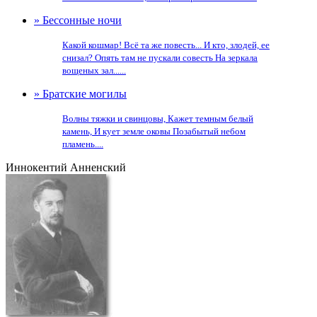
» Бессонные ночи
Какой кошмар! Всё та же повесть... И кто, злодей, ее
снизал? Опять там не пускали совесть На зеркала
вощеных зал......
» Братские могилы
Волны тяжки и свинцовы, Кажет темным белый
камень, И кует земле оковы Позабытый небом
пламень....
Иннокентий Анненский