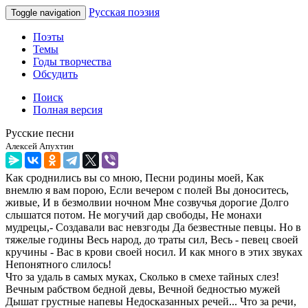
Русская поэзия
Toggle navigation
Поэты
Темы
Годы творчества
Обсудить
Поиск
Полная версия
Русские песни
Алексей Апухтин
Как сроднились вы со мною, Песни родины моей, Как
внемлю я вам порою, Если вечером с полей Вы доноситесь,
живые, И в безмолвии ночном Мне созвучья дорогие Долго
слышатся потом. Не могучий дар свободы, Не монахи
мудрецы,- Создавали вас невзгоды Да безвестные певцы. Но в
тяжелые годины Весь народ, до траты сил, Весь - певец своей
кручины - Вас в крови своей носил. И как много в этих звуках
Непонятного слилось!
Что за удаль в самых муках, Сколько в смехе тайных слез!
Вечным рабством бедной девы, Вечной бедностью мужей
Дышат грустные напевы Недосказанных речей... Что за речи,