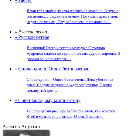
» Расчет
Я так тебя любил, как ты любить не можешь: Безумно,
пламенно... с рыданием немым. Потухла страсть моя,
недуг неизлечим,- Ему забвеньем не поможешь!...
» Русские песни
» Русской гетере
В изящной Греции гетеры молодые С толпою
мудрецов сидели до зари, Гипотезы судили мировые И
розами венчали алтари......
» Снова один я. Опять без значенья...
Снова один я... Опять без значенья День убегает за
днем, Сердце испуганно ждет запустенья, Словно
покинутый дом....
» Совет молодому композитору
По поводу оперы Серова "Не так живи, как хочется"
Чтоб в музыке упрочиться, О юный неофит,...
Алексей Апухтин