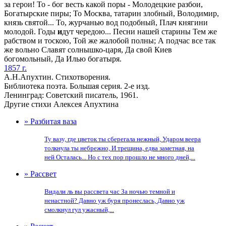
за герои! То - бог весть какой поры - Молодецкие разбои,
Богатырские пиры; То Москва, татарин злобный, Володимир,
князь святой... То, журчанью вод подобный, Плач княгини
молодой. Годы
и
дут чередою... Песни нашей старины Тем же
рабством и тоскою, Той же жалобой полны; А подчас все так
же вольно Славят солнышко-царя, Да свой Киев
богомольный, Да Илью богатыря.
1857 г.
А.Н.Апухтин. Стихотворения.
Библиотека поэта. Большая серия. 2-е изд.
Ленинград: Советский писатель, 1961.
Другие стихи Алексея Апухтина
» Разбитая ваза
Ту вазу, где цветок ты сберегала нежный, Ударом веера
толкнула ты небрежно, И трещина, едва заметная, на
ней Осталась... Но с тех пор прошло не много дней,...
» Рассвет
Видали ль вы рассвета час За ночью темной и
ненастной? Давно уж буря пронеслась, Давно уж
смолкнул гул ужасный,...