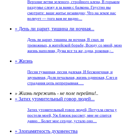
Верхние ветви зеленого, стройного клена, В горьком
раздумье слежу я за вами с балкона. Грустно вы
смотрите: ваше житье незавидно; Что на земле нас
волнует — того вам не видно....
» День ли царит, тишина ли ночная...
День ли царит, тишина ли ночная, В снах ли
тревожных, в житейской борьбе, Всюду со мной, мою
жизнь наполняя, Дума все та же, одна, роковая,-...
» Жизнь
Песня туманная, песня далекая, И бесконечная, и
заунывная, Доля печальная, жизнь одинокая, Слез и
страдания цепь непрерывная......
» Жизнь пережить - не поле перейти!..
» Затих утомительный говор людей...
Затих утомительный говор людей, Потухла свеча у
постели моей, Уж близок рассвет; мне не спится
давно... Болит мое сердце, устало оно....
» Злопамятность духовенства