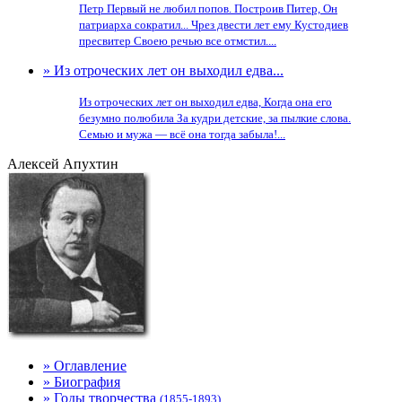
Петр Первый не любил попов. Построив Питер, Он
патриарха сократил... Чрез двести лет ему Кустодиев
пресвитер Своею речью все отмстил....
» Из отроческих лет он выходил едва...
Из отроческих лет он выходил едва, Когда она его
безумно полюбила За кудри детские, за пылкие слова.
Семью и мужа — всё она тогда забыла!...
Алексей Апухтин
» Оглавление
» Биография
» Годы творчества
(1855-1893)