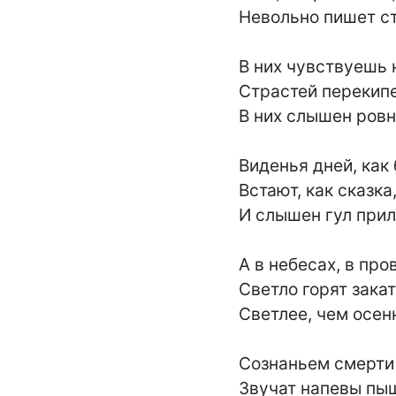
Невольно пишет ст
В них чувствуешь 
Страстей перекипе
В них слышен ровн
Виденья дней, как 
Встают, как сказка,
И слышен гул прил
А в небесах, в про
Светло горят зака
Светлее, чем осенн
Сознаньем смерти 
Звучат напевы пыш