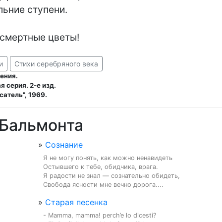
ьние ступени.

дсмертные цветы!
и
Стихи серебряного века
рения.
 серия. 2-е изд.
сатель", 1969.
 Бальмонта
»
Сознание
Я не могу понять, как можно ненавидеть

Остывшего к тебе, обидчика, врага.

Я радости не знал — сознательно обидеть,

Свобода ясности мне вечно дорога....
»
Старая песенка
- Mamma, mamma! perch’e lo dicesti?
