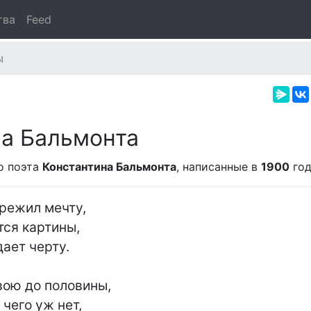
тва
Feed
ы
на Бальмонта
о поэта
Константина Бальмонта
, написанные в
1900
год
режил мечту,

ся картины,

ает черту.

ою до половины,

 чего уж нет,
