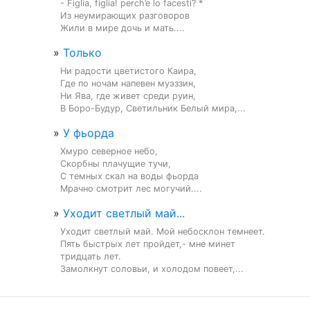
- Figlia, figlia! perch’e lo facesti? *

Из неумирающих разговоров

Жили в мире дочь и мать....
»
Только
Ни радости цветистого Каира,

Где по ночам напевен муэззин,

Ни Ява, где живет среди руин,

В Боро-Будур, Светильник Белый мира,...
»
У фьорда
Хмуро северное небо,

Скорбны плачущие тучи,

С темных скал на воды фьорда

Мрачно смотрит лес могучий....
»
Уходит светлый май...
Уходит светлый май. Мой небосклон темнеет.

Пять быстрых лет пройдет,- мне минет

тридцать лет.

Замолкнут соловьи, и холодом повеет,...