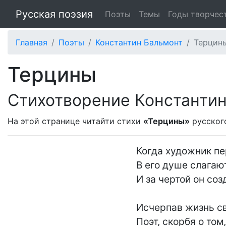
Русская поэзия
Поэты
Темы
Годы творчес
Главная
Поэты
Константин Бальмонт
Терцин
Терцины
Стихотворение Константи
На этой странице читайти стихи
«Терцины»
русског
Когда художник пе
В его душе слагают
И за чертой он созд
Исчерпав жизнь св
Поэт, скорбя о том,