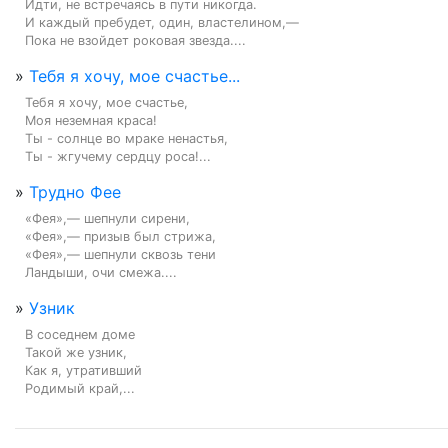
Идти, не встречаясь в пути никогда.

И каждый пребудет, один, властелином,—

Пока не взойдет роковая звезда....
»
Тебя я хочу, мое счастье...
Тебя я хочу, мое счастье,

Моя неземная краса!

Ты - солнце во мраке ненастья,

Ты - жгучему сердцу роса!...
»
Трудно Фее
«Фея»,— шепнули сирени,

«Фея»,— призыв был стрижа,

«Фея»,— шепнули сквозь тени

Ландыши, очи смежа....
»
Узник
В соседнем доме

Такой же узник,

Как я, утративший

Родимый край,...