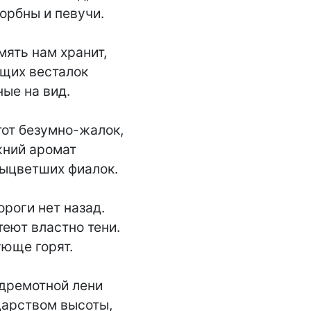
орбны и певучи.

мять нам хранит,

щих весталок

ые на вид.

тот безумно-жалок,

жний аромат

выцветших фиалок.

роги нет назад.

теют властно тени.

юще горят.

дремотной лени

царством высоты,
