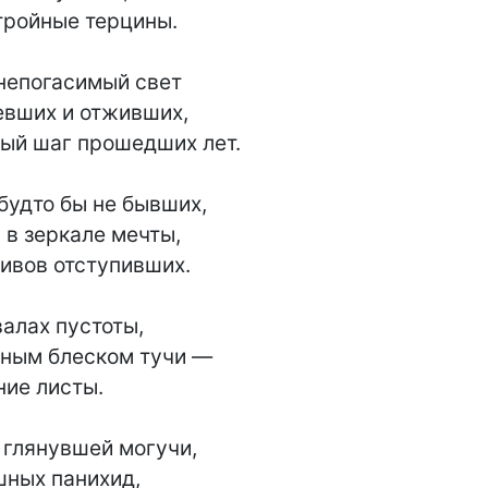
ройные терцины.

непогасимый свет

вших и отживших,

ый шаг прошедших лет.

будто бы не бывших,

 в зеркале мечты,

ивов отступивших.

валах пустоты,

тным блеском тучи —

ие листы.

глянувшей могучи,

ных панихид,
