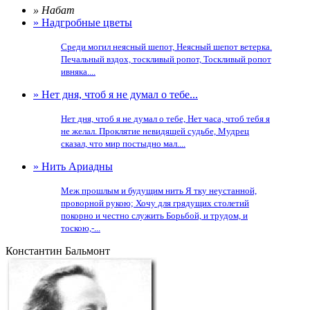
» Набат
» Надгробные цветы
Среди могил неясный шепот, Неясный шепот ветерка.
Печальный вздох, тоскливый ропот, Тоскливый ропот
ивняка....
» Нет дня, чтоб я не думал о тебе...
Нет дня, чтоб я не думал о тебе, Нет часа, чтоб тебя я
не желал. Проклятие невидящей судьбе, Мудрец
сказал, что мир постыдно мал....
» Нить Ариадны
Меж прошлым и будущим нить Я тку неустанной,
проворной рукою; Хочу для грядущих столетий
покорно и честно служить Борьбой, и трудом, и
тоскою,-...
Константин Бальмонт