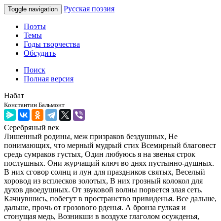
Русская поэзия
Toggle navigation
Поэты
Темы
Годы творчества
Обсудить
Поиск
Полная версия
Набат
Константин Бальмонт
Серебряный век
Лишенный родины, меж призраков бездушных, Не
понимающих, что мерный мудрый стих Всемирный благовест
средь сумраков густых, Один любуюсь я на звенья строк
послушных. Они журчащий ключ во днях пустынно-душных.
В них сговор солнц и лун для праздников святых, Веселый
хоровод из всплесков золотых, В них грозный колокол для
духов двоедушных. От звуковой волны порвется злая сеть.
Качнувшись, побегут в пространство привиденья. Все дальше,
дальше, прочь от грозового рденья. А бронза гулкая и
стонущая медь, Возникши в воздухе глаголом осужденья,