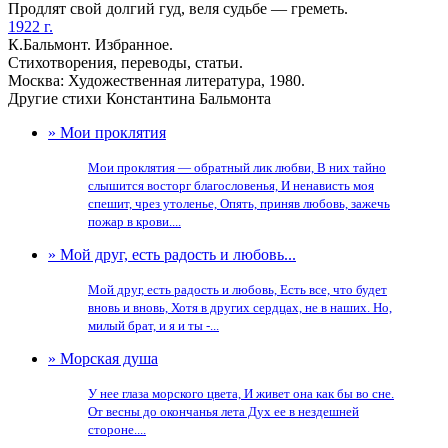
Продлят свой долгий гуд, веля судьбе — греметь.
1922 г.
К.Бальмонт. Избранное.
Стихотворения, переводы, статьи.
Москва: Художественная литература, 1980.
Другие стихи Константина Бальмонта
» Мои проклятия
Мои проклятия — обратный лик любви, В них тайно
слышится восторг благословенья, И ненависть моя
спешит, чрез утоленье, Опять, приняв любовь, зажечь
пожар в крови....
» Мой друг, есть радость и любовь...
Мой друг, есть радость и любовь, Есть все, что будет
вновь и вновь, Хотя в других сердцах, не в наших. Но,
милый брат, и я и ты -...
» Морская душа
У нее глаза морского цвета, И живет она как бы во сне.
От весны до окончанья лета Дух ее в нездешней
стороне....