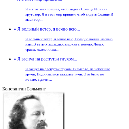
Я в этот мир пришел, чтоб видеть Солнце И синий
кругозор. Я в этот мир пришел, чтоб видеть Солнце И
выси гор....
» Я вольный ветер, я вечно вею...
Я вольный ветер, я вечно вею, Волную волны, ласкаю
ивы, В ветвях вздыхаю, вздохнув, немею, Лелею
травы, лелею нивы....
» Я заснул на распутьи глухом...
Я заснул на распутьи глухом. В высоте, на небесные
кручи, Поднимались тяжелые тучи. Это было не
ночью, а днем....
Константин Бальмонт