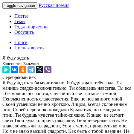
Русская поэзия
Toggle navigation
Поэты
Темы
Годы творчества
Обсудить
Поиск
Полная версия
Я буду ждать
Константин Бальмонт
Серебряный век
Я буду ждать тебя мучительно, Я буду ждать тебя года, Ты
манишь сладко-исключительно, Ты обещаешь навсегда. Ты вся
- безмолвие несчастия, Случайный свет во мгле земной,
Неизъясненность сладострастия, Еще не познанного мной.
Своей усмешкой вечно-кроткою, Лицом, всегда склоненным
ниц, Своей неровною походкою Крылатых, но не ходких
птиц, Ты будишь чувства тайно-спящие, И знаю, не затмит
слеза Твои куда-то прочь глядящие, Твои неверные глаза. Не
знаю, хочешь ли ты радости, Уста к устам, прильнуть ко мне,
Но я не знаю высшей сладости, Как быть с тобой наедине. Не