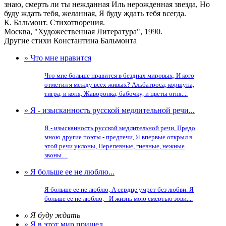
знаю, смерть ли ты нежданная Иль нерожденная звезда, Но
буду ждать тебя, желанная, Я буду ждать тебя всегда.
К. Бальмонт. Стихотворения.
Москва, "Художественная Литература", 1990.
Другие стихи Константина Бальмонта
» Что мне нравится
Что мне больше нравится в безднах мировых, И кого
отметил я между всех живых? Альбатроса, коршуна,
тигра, и коня, Жаворонка, бабочку, и цветы огня....
» Я - изысканность русской медлительной речи...
Я - изысканность русской медлительной речи, Предо
мною другие поэты - предтечи, Я впервые открыл в
этой речи уклоны, Перепевные, гневные, нежные
звоны....
» Я больше ее не люблю...
Я больше ее не люблю, А сердце умрет без любви. Я
больше ее не люблю, - И жизнь мою смертью зови....
» Я буду ждать
» Я в этот мир пришел...