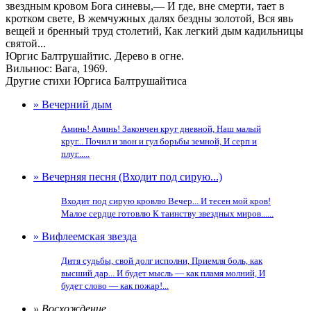
звездным кровом Бога синевы,— И где, вне смерти, тает в
кротком свете, В жемчужных далях бездны золотой, Вся явь
вещей и бренный труд столетий, Как легкий дым кадильницы
святой...
Юргис Балтрушайтис. Дерево в огне.
Вильнюс: Вага, 1969.
Другие стихи Юргиса Балтрушайтиса
» Вечерний дым
Аминь! Аминь! Закончен круг дневной, Наш малый
круг... Почил и звон и гул борьбы земной, И серп и
плуг......
» Вечерняя песня (Входит под сирую...)
Входит под сирую кровлю Вечер... И тесен мой кров!
Малое сердце готовлю К таинству звездных миров......
» Вифлеемская звезда
Дитя судьбы, свой долг исполни, Приемля боль, как
высший дар... И будет мысль — как пламя молний, И
будет слово — как пожар!...
» Восхождение