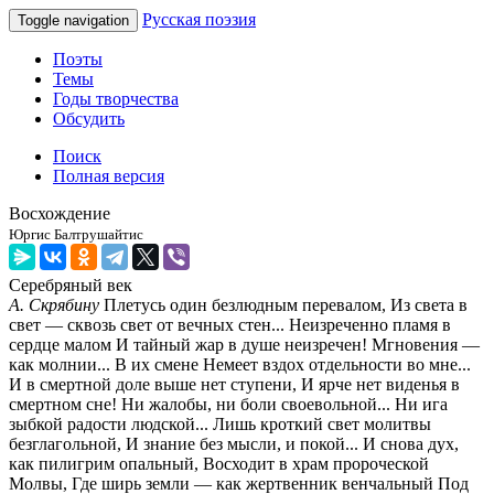
Русская поэзия
Toggle navigation
Поэты
Темы
Годы творчества
Обсудить
Поиск
Полная версия
Восхождение
Юргис Балтрушайтис
Серебряный век
А. Скрябину
Плетусь один безлюдным перевалом, Из света в
свет — сквозь свет от вечных стен... Неизреченно пламя в
сердце малом И тайный жар в душе неизречен! Мгновения —
как молнии... В их смене Немеет вздох отдельности во мне...
И в смертной доле выше нет ступени, И ярче нет виденья в
смертном сне! Ни жалобы, ни боли своевольной... Ни ига
зыбкой радости людской... Лишь кроткий свет молитвы
безглагольной, И знание без мысли, и покой... И снова дух,
как пилигрим опальный, Восходит в храм пророческой
Молвы, Где ширь земли — как жертвенник венчальный Под