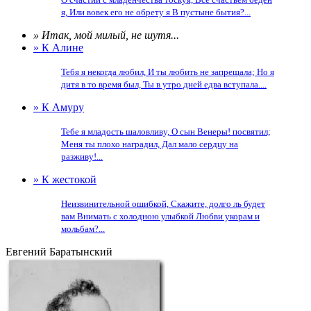
я, Или вовек его не обрету я В пустыне бытия?...
» Итак, мой милый, не шутя...
» К Алине
Тебя я некогда любил, И ты любить не запрещала; Но я
дитя в то время был, Ты в утро дней едва вступала....
» К Амуру
Тебе я младость шаловливу, О сын Венеры! посвятил;
Меня ты плохо наградил, Дал мало сердцу на
разживу!...
» К жестокой
Неизвинительной ошибкой, Скажите, долго ль будет
вам Внимать с холодною улыбкой Любви укорам и
мольбам?...
Евгений Баратынский