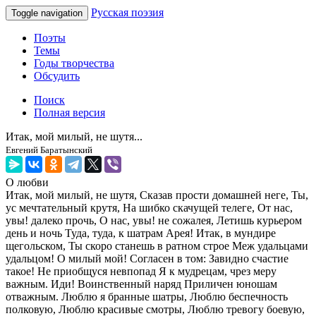
Русская поэзия
Toggle navigation
Поэты
Темы
Годы творчества
Обсудить
Поиск
Полная версия
Итак, мой милый, не шутя...
Евгений Баратынский
О любви
Итак, мой милый, не шутя, Сказав прости домашней неге, Ты,
ус мечтательный крутя, На шибко скачущей телеге, От нас,
увы! далеко прочь, О нас, увы! не сожалея, Летишь курьером
день и ночь Туда, туда, к шатрам Арея! Итак, в мундире
щегольском, Ты скоро станешь в ратном строе Меж удальцами
удальцом! О милый мой! Согласен в том: Завидно счастие
такое! Не приобщуся невпопад Я к мудрецам, чрез меру
важным. Иди! Воинственный наряд Приличен юношам
отважным. Люблю я бранные шатры, Люблю беспечность
полковую, Люблю красивые смотры, Люблю тревогу боевую,