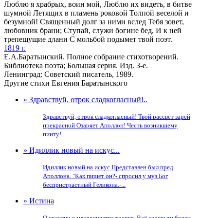
Люблю я храбрых, воин мой, Люблю их видеть, в битве
шумной Летящих в пламень роковой Толпой веселой и
безумной! Священный долг за ними вслед Тебя зовет,
любовник брани; Ступай, служи богине бед, И к ней
трепещущие длани С мольбой подымет твой поэт.
1819 г.
Е.А.Баратынский. Полное собрание стихотворений.
Библиотека поэта; Большая серия. Изд. 3-е.
Ленинград: Советский писатель, 1989.
Другие стихи Евгения Баратынского
» Здравствуй, отрок сладкогласный!..
Здравствуй, отрок сладкогласный! Твой рассвет зарей
прекрасной Озаряет Аполлон! Честь возникшему
пииту!...
» Идиллик новый на искус...
Идиллик новый на искус Представлен был пред
Аполлона. "Как пишет он?- спросил у муз Бог
беспристрастный Геликона.-...
» Истина
О счастии с младенчества тоскуя, Всё счастьем беден