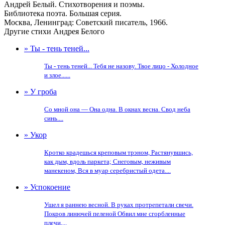
Андрей Белый. Стихотворения и поэмы.
Библиотека поэта. Большая серия.
Москва, Ленинград: Советский писатель, 1966.
Другие стихи Андрея Белого
» Ты - тень теней...
Ты - тень теней... Тебя не назову. Твое лицо - Холодное
и злое......
» У гроба
Со мной она — Она одна. В окнах весна. Свод неба
синь....
» Укор
Кротко крадешься креповым трэном, Растянувшись,
как дым, вдоль паркета; Снеговым, неживым
манекеном, Вся в муар серебристый одета....
» Успокоение
Ушел я раннею весной. В руках протрепетали свечи.
Покров линючей пеленой Обвил мне сгорбленные
плечи,...