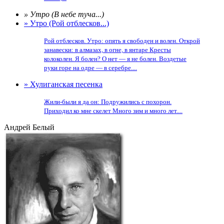
» Утро (В небе туча...)
» Утро (Рой отблесков...)
Рой отблесков. Утро: опять я свободен и волен. Открой
занавески: в алмазах, в огне, в янтаре Кресты
колоколен. Я болен? О нет — я не болен. Воздетые
руки горе на одре — в серебре....
» Хулиганская песенка
Жили-были я да он: Подружились с похорон.
Приходил ко мне скелет Много зим и много лет....
Андрей Белый