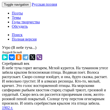
Русская поэзия
Toggle navigation
Поэты
Темы
Годы творчества
Обсудить
Поиск
Полная версия
Утро (В небе туча...)
Андрей Белый
Серебряный век
В небе туча горит янтарем, Мглой курится. На туманном утесе
забила крылом белоснежная птица. Водяная поет. Волоса
распускает. Скоро солнце взойдет, и она, будто сказка, растает.
И невольно грустит. И в алмазах ресницы. Кто-то, милый,
кричит. Это голос восторженной птицы. На морскими
сапфирами рыбьим хвостом старец старый трясет, грозовой и
сердитый. Скоро весь он рассеется призрачным сном, желто-
розовой пеной покрытый. Солнце тучу перстом огнезарным
пронзило. И опять серебристым крылом эта птица забила.
1902 г.