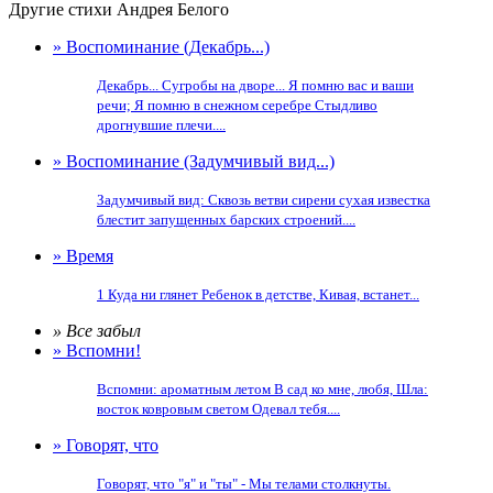
Другие стихи Андрея Белого
» Воспоминание (Декабрь...)
Декабрь... Сугробы на дворе... Я помню вас и ваши
речи; Я помню в снежном серебре Стыдливо
дрогнувшие плечи....
» Воспоминание (Задумчивый вид...)
Задумчивый вид: Сквозь ветви сирени сухая известка
блестит запущенных барских строений....
» Время
1 Куда ни глянет Ребенок в детстве, Кивая, встанет...
» Все забыл
» Вспомни!
Вспомни: ароматным летом В сад ко мне, любя, Шла:
восток ковровым светом Одевал тебя....
» Говорят, что
Говорят, что "я" и "ты" - Мы телами столкнуты.