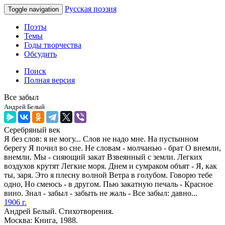
Русская поэзия
Toggle navigation
Поэты
Темы
Годы творчества
Обсудить
Поиск
Полная версия
Все забыл
Андрей Белый
Серебряный век
Я без слов: я не могу... Слов не надо мне. На пустынном
берегу Я почил во сне. Не словам - молчанью - брат О внемли,
внемли. Мы - сияющий закат Взвеянный с земли. Легких
воздухов крутят Легкие моря. Днем и сумраком объят - Я, как
ты, заря. Это я плесну волной Ветра в голубом. Говорю тебе
одно, Но смеюсь - в другом. Пью закатную печаль - Красное
вино. Знал - забыл - забыть не жаль - Все забыл: давно...
1906 г.
Андрей Белый. Стихотворения.
Москва: Книга, 1988.