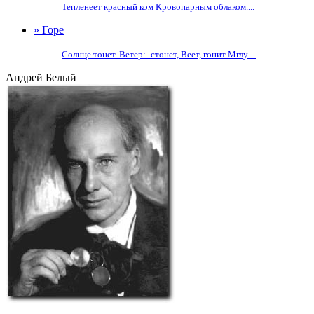
Тепленеет красный ком Кровопарным облаком....
» Горе
Солнце тонет. Ветер:- стонет, Веет, гонит Мглу....
Андрей Белый