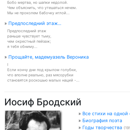
Бобо мертва, но шапки недолой.

Чем объяснить, что утешаться нечем.

Мы не проколем бабочку иглой...
»
Предпоследний этаж...
Предпоследний этаж

раньше чувствует тьму,

чем окрестный пейзаж;

я тебя обниму...
»
Прощайте, мадемуазель Вероника
I

Если кончу дни под крылом голубки,

что вполне реально, раз мясорубки

становятся роскошью малых наций -...
Иосиф Бродский
»
Все стихи на одной
»
Биография поэта
»
Годы творчества
(19