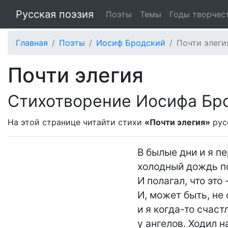
Русская поэзия
Поэты
Темы
Годы творчес
Главная
Поэты
Иосиф Бродский
Почти элеги
Почти элегия
Стихотворение Иосифа Бр
На этой странице читайти стихи
«Почти элегия»
рус
В былые дни и я п
холодный дождь по
И полагал, что это 
И, может быть, не
и я когда-то счаст
у ангелов. Ходил н