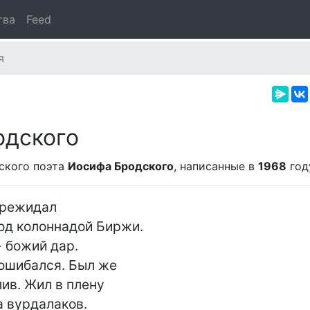
тва
Feed
я
одского
ского поэта
Иосифа Бродского
, написанные в
1968
год
ережидал

д колоннадой Биржи.

- божий дар.

 ошибался. Был же

лив. Жил в плену

а вурдалаков.
