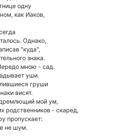
нице одну

ом, как Иаков,

талось. Однако,

писав "куда",

ельного знака.

ередо мною - сад.

адывает уши.

алившиеся груши

аки висят.

 дремлющий мой ум,

х родственников - скаред,

ру пропускает:

е не шум.