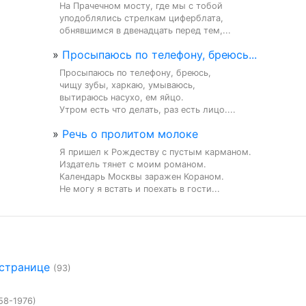
На Прачечном мосту, где мы с тобой

уподоблялись стрелкам циферблата,

обнявшимся в двенадцать перед тем,...
»
Просыпаюсь по телефону, бреюсь...
Просыпаюсь по телефону, бреюсь,

чищу зубы, харкаю, умываюсь,

вытираюсь насухо, ем яйцо.

Утром есть что делать, раз есть лицо....
»
Речь о пролитом молоке
Я пришел к Рождеству с пустым карманом.

Издатель тянет с моим романом.

Календарь Москвы заражен Кораном.

Не могу я встать и поехать в гости...
 странице
(93)
58-1976)