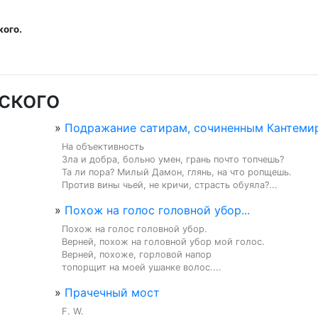
кого.
ского
»
Подражание сатирам, сочиненным Кантеми
На объективность

Зла и добра, больно умен, грань почто топчешь?

Та ли пора? Милый Дамон, глянь, на что ропщешь.

Против вины чьей, не кричи, страсть обуяла?...
»
Похож на голос головной убор...
Похож на голос головной убор.

Верней, похож на головной убор мой голос.

Верней, похоже, горловой напор

топорщит на моей ушанке волос....
»
Прачечный мост
F. W.
