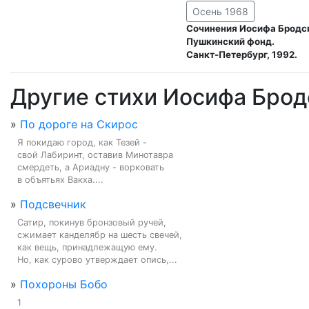
Осень 1968
Сочинения Иосифа Бродс
Пушкинский фонд.
Санкт-Петербург, 1992.
Другие стихи Иосифа Брод
»
По дороге на Скирос
Я покидаю город, как Тезей -

свой Лабиринт, оставив Минотавра

смердеть, а Ариадну - ворковать

в объятьях Вакха....
»
Подсвечник
Сатир, покинув бронзовый ручей,

сжимает канделябр на шесть свечей,

как вещь, принадлежащую ему.

Но, как сурово утверждает опись,...
»
Похороны Бобо
1
