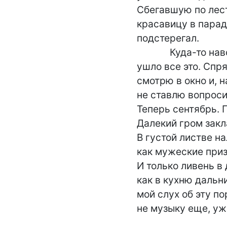
Сбегавшую по лест
красавицу в парадн
подстерегал.

             Куда-то навсегда

ушло все это. Спря
смотрю в окно и, на
не ставлю вопросит
Теперь сентябрь. П
Далекий гром закл
В густой листве н
как мужеские призн
И только ливень в
как в кухню дальни
мой слух об эту по
не музыку еще, уж