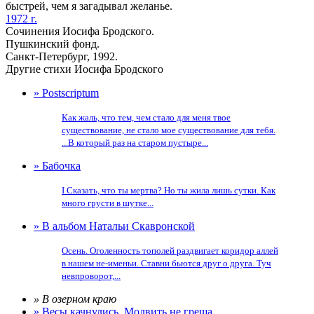
быстрей, чем я загадывал желанье.
1972 г.
Сочинения Иосифа Бродского.
Пушкинский фонд.
Санкт-Петербург, 1992.
Другие стихи Иосифа Бродского
» Postscriptum
Как жаль, что тем, чем стало для меня твое
существование, не стало мое существование для тебя.
...В который раз на старом пустыре...
» Бабочка
I Сказать, что ты мертва? Но ты жила лишь сутки. Как
много грусти в шутке...
» В альбом Натальи Скавронской
Осень. Оголенность тополей раздвигает коридор аллей
в нашем не-именьи. Ставни бьются друг о друга. Туч
невпроворот,...
» В озерном краю
» Весы качнулись. Молвить не греша...