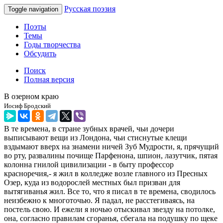
Русская поэзия
Toggle navigation
Поэты
Темы
Годы творчества
Обсудить
Поиск
Полная версия
В озерном краю
Иосиф Бродский
В те времена, в стране зубных врачей, чьи дочери
выписывают вещи из Лондона, чьи стиснутые клещи
вздымают вверх на знамени ничей Зуб Мудрости, я, прячущий
во рту, развалины почище Парфенона, шпион, лазутчик, пятая
колонна гнилой цивилизации - в быту профессор
красноречия,- я жил в колледже возле главного из Пресных
Озер, куда из водорослей местных был призван для
вытягиванья жил. Все то, что я писал в те времена, сводилось
неизбежно к многоточью. Я падал, не расстегиваясь, на
постель свою. И ежели я ночью отыскивал звезду на потолке,
она, согласно правилам сгоранья, сбегала на подушку по щеке