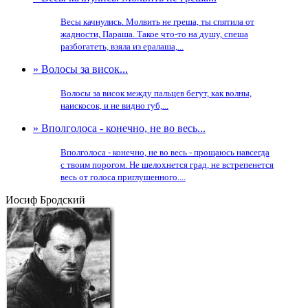
Весы качнулись. Молвить не греша, ты спятила от
жадности, Параша. Такое что-то на душу, спеша
разбогатеть, взяла из ералаша,...
» Волосы за висок...
Волосы за висок между пальцев бегут, как волны,
наискосок, и не видно губ,...
» Вполголоса - конечно, не во весь...
Вполголоса - конечно, не во весь - прощаюсь навсегда
с твоим порогом. Не шелохнется град, не встрепенется
весь от голоса приглушенного....
Иосиф Бродский