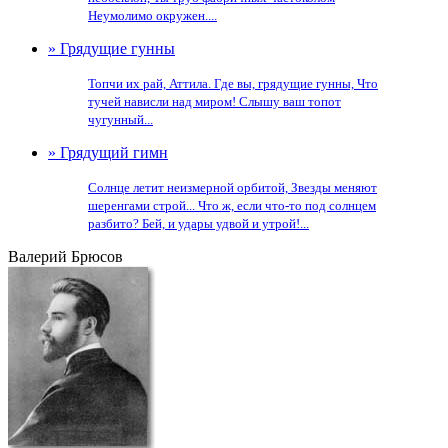
Неумолимо окружен....
» Грядущие гунны
Топчи их рай, Аттила. Где вы, грядущие гунны, Что
тучей нависли над миром! Слышу ваш топот
чугунный...
» Грядущий гимн
Солнце летит неизмерной орбитой, Звезды меняют
шеренгами строй... Что ж, если что-то под солнцем
разбито? Бей, и удары удвой и утрой!...
Валерий Брюсов