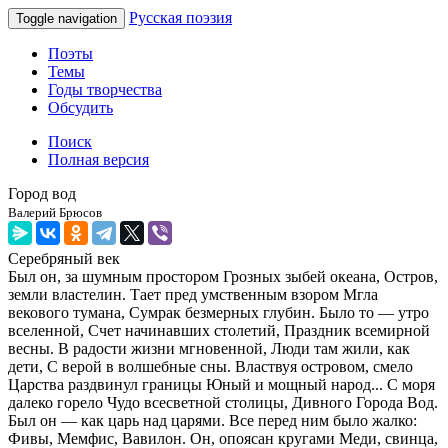
Русская поэзия
Toggle navigation
Поэты
Темы
Годы творчества
Обсудить
Поиск
Полная версия
Город вод
Валерий Брюсов
Серебряный век
Был он, за шумным простором Грозных зыбей океана, Остров,
земли властелин. Тает пред умственным взором Мгла
векового тумана, Сумрак безмерных глубин. Было то — утро
вселенной, Счет начинавших столетий, Праздник всемирной
весны. В радости жизни мгновенной, Люди там жили, как
дети, С верой в волшебные сны. Властвуя островом, смело
Царства раздвинул границы Юный и мощный народ... С моря
далеко горело Чудо всесветной столицы, Дивного Города Вод.
Был он — как царь над царями. Все перед ним было жалко:
Фивы, Мемфис, Вавилон. Он, опоясан кругами Меди, свинца,