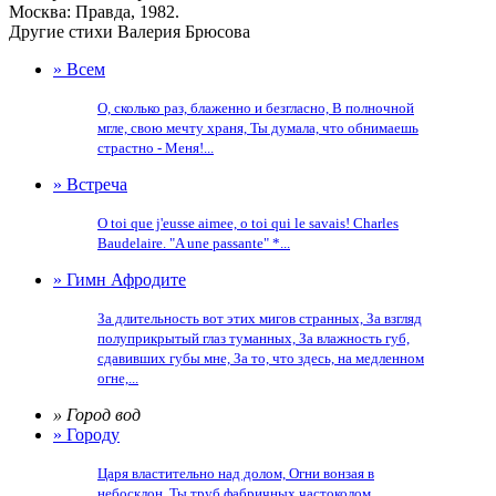
Москва: Правда, 1982.
Другие стихи Валерия Брюсова
» Всем
О, сколько раз, блаженно и безгласно, В полночной
мгле, свою мечту храня, Ты думала, что обнимаешь
страстно - Меня!...
» Встреча
O toi que j'eusse aimee, o toi qui le savais! Charles
Baudelaire. "A une passante" *...
» Гимн Афродите
За длительность вот этих мигов странных, За взгляд
полуприкрытый глаз туманных, За влажность губ,
сдавивших губы мне, За то, что здесь, на медленном
огне,...
» Город вод
» Городу
Царя властительно над долом, Огни вонзая в
небосклон, Ты труб фабричных частоколом