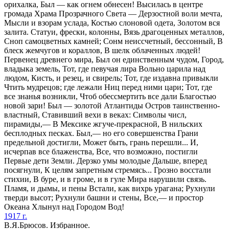
орихалка, Был — как огнем обнесен! Высилась в центре
громада Храма Прозрачного Света — Дерзостной воли мечта,
Мысли и взорам услада, Костью слоновой одета, Золотом вся
залита. Статуи, фрески, колонны, Вязь драгоценных металлов,
Сноп самоцветных камней; Сонм неиссчетный, бессонный, В
блеск жемчугов и кораллов, В шелк облаченных людей!
Первенец древнего мира, Был он единственным чудом, Город,
владыка земель, Тот, где певучая лира Вольно царила над
людом, Кисть, и резец, и свирель; Тот, где издавна привыкли
Чтить мудрецов; где лежали Ниц перед ними цари; Тот, где
все знанья возникли, Чтоб обессмертить все дали Благостью
новой зари! Был — золотой Атлантиды Остров таинственно-
властный, Ставивший вехи в веках: Символы числ,
пирамиды,— В Мексике жгуче-прекрасной, В нильских
бесплодных песках. Был,— но его совершенства Грани
предельной достигли, Может быть, грань перешли... И,
исчерпав все блаженства, Все, что возможно, постигли
Первые дети Земли. Дерзко умы молодые Дальше, вперед
посягнули, К целям запретным стремясь... Грозно восстали
стихии, В буре, и в громе, и в гуле Мира нарушили связь.
Пламя, и дымы, и пены Встали, как вихрь урагана; Рухнули
тверди высот; Рухнули башни и стены, Все,— и простор
Океана Хлынул над Городом Вод!
1917 г.
В.Я.Брюсов. Избранное.