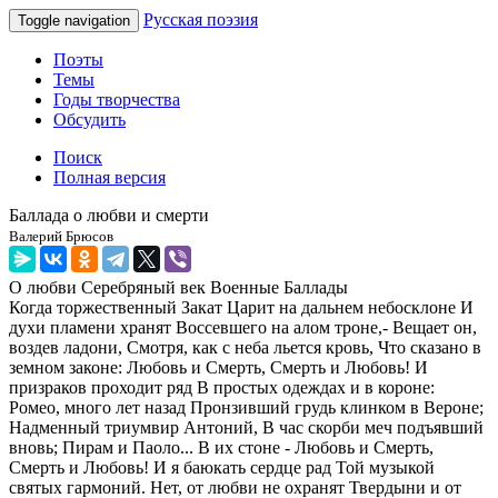
Русская поэзия
Toggle navigation
Поэты
Темы
Годы творчества
Обсудить
Поиск
Полная версия
Баллада о любви и смерти
Валерий Брюсов
О любви
Серебряный век
Военные
Баллады
Когда торжественный Закат Царит на дальнем небосклоне И
духи пламени хранят Воссевшего на алом троне,- Вещает он,
воздев ладони, Смотря, как с неба льется кровь, Что сказано в
земном законе: Любовь и Смерть, Смерть и Любовь! И
призраков проходит ряд В простых одеждах и в короне:
Ромео, много лет назад Пронзивший грудь клинком в Вероне;
Надменный триумвир Антоний, В час скорби меч подъявший
вновь; Пирам и Паоло... В их стоне - Любовь и Смерть,
Смерть и Любовь! И я баюкать сердце рад Той музыкой
святых гармоний. Нет, от любви не охранят Твердыни и от