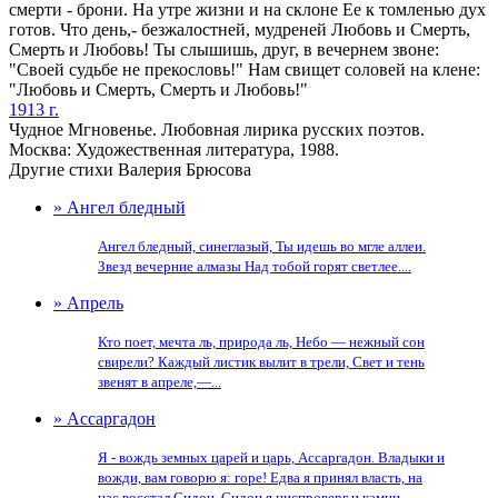
смерти - брони. На утре жизни и на склоне Ее к томленью дух
готов. Что день,- безжалостней, мудреней Любовь и Смерть,
Смерть и Любовь! Ты слышишь, друг, в вечернем звоне:
"Своей судьбе не прекословь!" Нам свищет соловей на клене:
"Любовь и Смерть, Смерть и Любовь!"
1913 г.
Чудное Мгновенье. Любовная лирика русских поэтов.
Москва: Художественная литература, 1988.
Другие стихи Валерия Брюсова
» Ангел бледный
Ангел бледный, синеглазый, Ты идешь во мгле аллеи.
Звезд вечерние алмазы Над тобой горят светлее....
» Апрель
Кто поет, мечта ль, природа ль, Небо — нежный сон
свирели? Каждый листик вылит в трели, Свет и тень
звенят в апреле,—...
» Ассаргадон
Я - вождь земных царей и царь, Ассаргадон. Владыки и
вожди, вам говорю я: горе! Едва я принял власть, на
нас восстал Сидон. Сидон я ниспроверг и камни