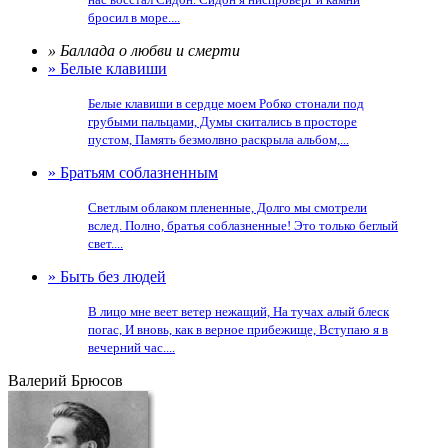
бросил в море....
» Баллада о любви и смерти
» Белые клавиши
Белые клавиши в сердце моем Робко стонали под
грубыми пальцами, Думы скитались в просторе
пустом, Память безмолвно раскрыла альбом,...
» Братьям соблазненным
Светлым облаком плененные, Долго мы смотрели
вслед. Полно, братья соблазненные! Это только беглый
свет....
» Быть без людей
В лицо мне веет ветер нежащий, На тучах алый блеск
погас, И вновь, как в верное прибежище, Вступаю я в
вечерний час....
Валерий Брюсов