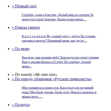
» Первый снег
Серебро, огни и блестки,- Целый мир из серебра! В
жемчугах горят березки, Черно-голые вчера....
» Пляска смерти
К р е с т ь я н и н Эй, старик! чего у плуга Ты стоишь,
глядишь в мечты? Принимай меня, как друга:...
» По меже
Как ясно, как ласково небо! Как радостно реют стрижи
Вкруг церкви Бориса и Глеба! По горбику тесной
межи...
» По поводу «Me eum esse»
» По поводу сборников «Русские символисты»
Мне помнятся и книги эти, Как в полусне недавний
день! Мы были дерзки, были дети, Нам все казалось в
ярком свете......
» Подруги