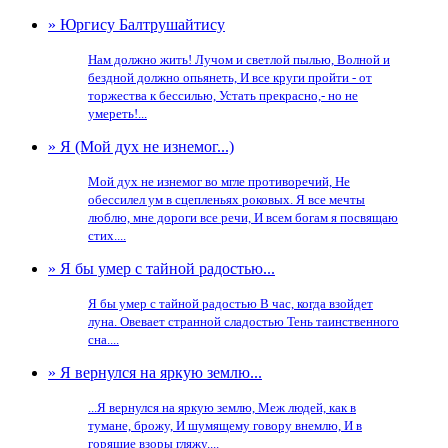
» Юргису Балтрушайтису
Нам должно жить! Лучом и светлой пылью, Волной и
бездной должно опьянеть, И все круги пройти - от
торжества к бессилью, Устать прекрасно,- но не
умереть!...
» Я (Мой дух не изнемог...)
Мой дух не изнемог во мгле противоречий, Не
обессилел ум в сцепленьях роковых. Я все мечты
люблю, мне дороги все речи, И всем богам я посвящаю
стих....
» Я бы умер с тайной радостью...
Я бы умер с тайной радостью В час, когда взойдет
луна. Овевает странной сладостью Тень таинственного
сна....
» Я вернулся на яркую землю...
...Я вернулся на яркую землю, Меж людей, как в
тумане, брожу, И шумящему говору внемлю, И в
горящие взоры гляжу....