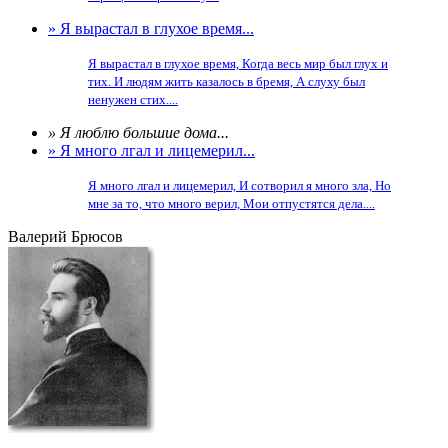
» Я вырастал в глухое время...
Я вырастал в глухое время, Когда весь мир был глух и
тих. И людям жить казалось в бремя, А слуху был
ненужен стих....
» Я люблю большие дома...
» Я много лгал и лицемерил...
Я много лгал и лицемерил, И сотворил я много зла, Но
мне за то, что много верил, Мои отпустятся дела....
Валерий Брюсов