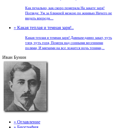
Как печально, как скоро померкла На закате заря!
Погляди: Уж за ближней межою по жнивью Ничего не
видать впереди....
» Какая теплая и темная заря!..
Какая теплая и темная заря! Давным-давно закат, чуть
тлея, чуть горя, Померк над сонными весенними
полями, И мягкими на все ложится ночь тенями,...
Иван Бунин
» Оглавление
» Биография