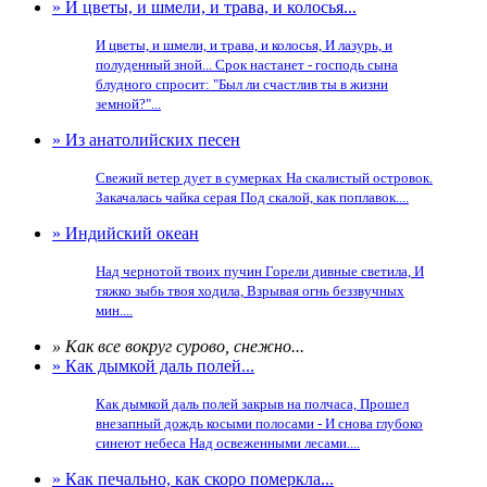
» И цветы, и шмели, и трава, и колосья...
И цветы, и шмели, и трава, и колосья, И лазурь, и
полуденный зной... Срок настанет - господь сына
блудного спросит: "Был ли счастлив ты в жизни
земной?"...
» Из анатолийских песен
Свежий ветер дует в сумерках На скалистый островок.
Закачалась чайка серая Под скалой, как поплавок....
» Индийский океан
Над чернотой твоих пучин Горели дивные светила, И
тяжко зыбь твоя ходила, Взрывая огнь беззвучных
мин....
» Как все вокруг сурово, снежно...
» Как дымкой даль полей...
Как дымкой даль полей закрыв на полчаса, Прошел
внезапный дождь косыми полосами - И снова глубоко
синеют небеса Над освеженными лесами....
» Как печально, как скоро померкла...