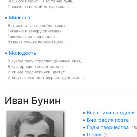
"Ах, Боже мой!" - Лес точно пьян,

Пресыщен влагой дождевою....
»
Миньона
В горах, от снега побелевших,

Туманно к вечеру синевших,

Тащилась на спине осла

Вязанка сучьев почерневших,...
»
Молодость
В сухом лесу стреляет длинный кнут,

В кустарнике трещат коровы,

И синие подснежники цветут,

И под ногами лист шуршит дубовый....
Иван Бунин
»
Все стихи на одной
»
Биография поэта
»
Годы творчества
(18
»
Песни
(2)