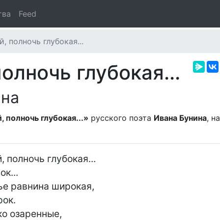
тва
Feed
 полночь глубокая...
лночь глубокая...
ина
 полночь глубокая...»
русского поэта
Ивана Бунина
, н
полночь глубокая...

к...

е равнина широкая,

ок.

о озаренные,
