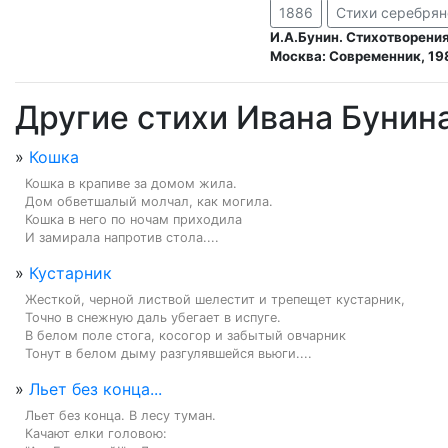
1886
Стихи серебрян
И.А.Бунин. Стихотворения
Москва: Современник, 19
Другие стихи Ивана Бунин
»
Кошка
Кошка в крапиве за домом жила.

Дом обветшалый молчал, как могила.

Кошка в него по ночам приходила

И замирала напротив стола....
»
Кустарник
Жесткой, черной листвой шелестит и трепещет кустарник,

Точно в снежную даль убегает в испуге.

В белом поле стога, косогор и забытый овчарник

Тонут в белом дыму разгулявшейся вьюги....
»
Льет без конца...
Льет без конца. В лесу туман.

Качают елки головою:
