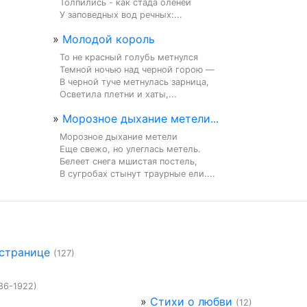
Толпились - как стада оленей

У заповедных вод речных:...
»
Молодой король
То не красный голубь метнулся

Темной ночью над черной горою —

В черной туче метнулась зарница,

Осветила плетни и хаты,...
»
Морозное дыхание метели...
Морозное дыхание метели

Еще свежо, но улеглась метель.

Белеет снега мшистая постель,

В сугробах стынут траурные ели....
 странице
(127)
86-1922)
»
Стихи о любви
(12)