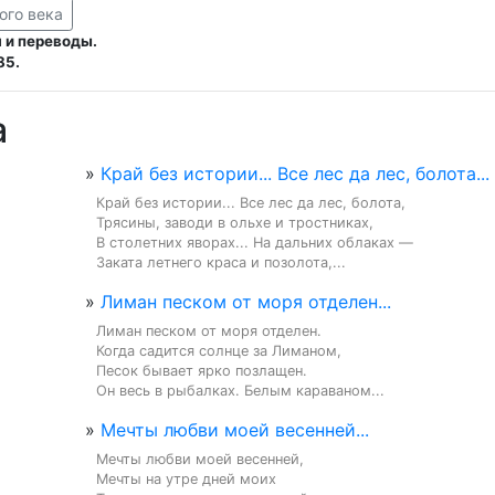
ого века
 и переводы.
85.
а
»
Край без истории... Все лес да лес, болота...
Край без истории... Все лес да лес, болота,

Трясины, заводи в ольхе и тростниках,

В столетних яворах... На дальних облаках —

Заката летнего краса и позолота,...
»
Лиман песком от моря отделен...
Лиман песком от моря отделен.

Когда садится солнце за Лиманом,

Песок бывает ярко позлащен.

Он весь в рыбалках. Белым караваном...
»
Мечты любви моей весенней...
Мечты любви моей весенней,

Мечты на утре дней моих
