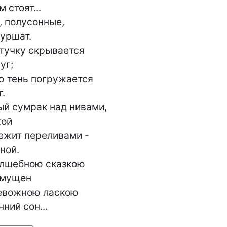
стоят...

, полусонные,

ршат.

 тучку скрывается

г;

 тень погружается

.

й сумрак над нивами,

ой

ежит переливами -

ой.

олшебною сказкою

смущен

евожною ласкою

ний сон... 