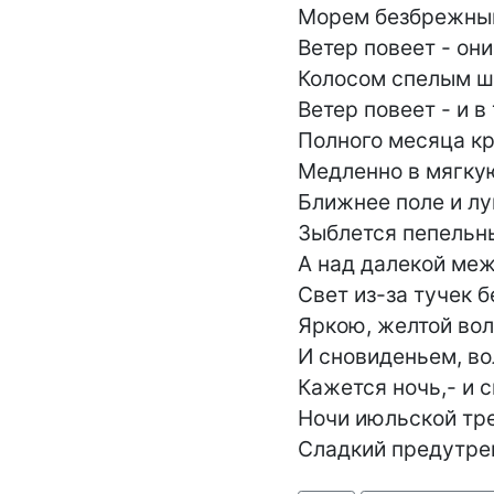
Морем безбрежным 
Ветер повеет - они
Колосом спелым шу
Ветер повеет - и в
Полного месяца кру
Медленно в мягкую
Ближнее поле и луг
Зыблется пепельны
А над далекой меж
Свет из-за тучек б
Яркою, желтой волн
И сновиденьем, в
Кажется ночь,- и 
Ночи июльской тр
Сладкий предутрен