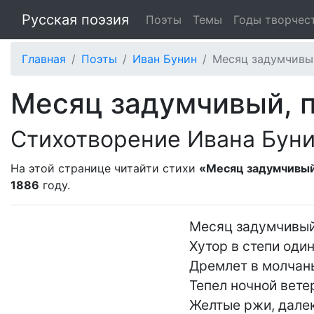
Русская поэзия
Поэты
Темы
Годы творчес
Главная
Поэты
Иван Бунин
Месяц задумчивый,
Месяц задумчивый, по
Стихотворение Ивана Бун
На этой странице читайти стихи
«Месяц задумчивый,
1886
году.
Месяц задумчивый, 
Хутор в степи одино
Дремлет в молчань
Тепел ночной ветер
Желтые ржи, далек