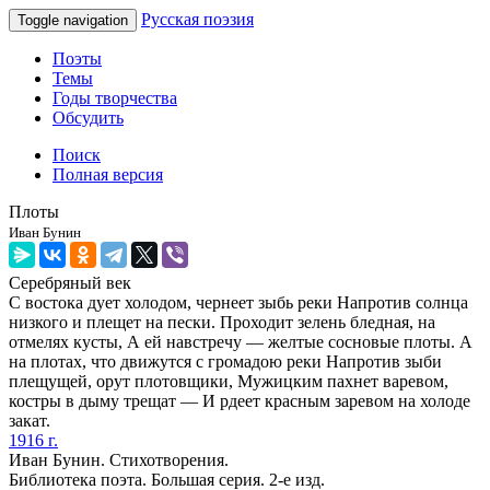
Русская поэзия
Toggle navigation
Поэты
Темы
Годы творчества
Обсудить
Поиск
Полная версия
Плоты
Иван Бунин
Серебряный век
С востока дует холодом, чернеет зыбь реки Напротив солнца
низкого и плещет на пески. Проходит зелень бледная, на
отмелях кусты, А ей навстречу — желтые сосновые плоты. А
на плотах, что движутся с громадою реки Напротив зыби
плещущей, орут плотовщики, Мужицким пахнет варевом,
костры в дыму трещат — И рдеет красным заревом на холоде
закат.
1916 г.
Иван Бунин. Стихотворения.
Библиотека поэта. Большая серия. 2-е изд.