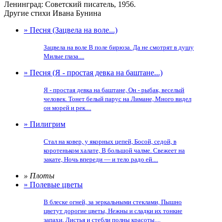
Ленинград: Советский писатель, 1956.
Другие стихи Ивана Бунина
» Песня (Зацвела на воле...)
Зацвела на воле В поле бирюза. Да не смотрят в душу
Милые глаза....
» Песня (Я - простая девка на баштане...)
Я - простая девка на баштане, Он - рыбак, веселый
человек. Тонет белый парус на Лимане, Много видел
он морей и рек....
» Пилигрим
Стал на ковер, у якорных цепей, Босой, седой, в
коротеньком халате, В большой чалме. Свежеет на
закате, Ночь впереди — и тело радо ей....
» Плоты
» Полевые цветы
В блеске огней, за зеркальными стеклами, Пышно
цветут дорогие цветы, Нежны и сладки их тонкие
запахи, Листья и стебли полны красоты....