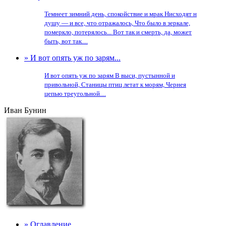
Темнеет зимний день, спокойствие и мрак Нисходят н
душу — и все, что отражалось, Что было в зеркале,
померкло, потерялось... Вот так и смерть, да, может
быть, вот так....
» И вот опять уж по зарям...
И вот опять уж по зарям В выси, пустынной и
привольной, Станицы птиц летат к морям, Чернея
цепью треугольной....
Иван Бунин
» Оглавление