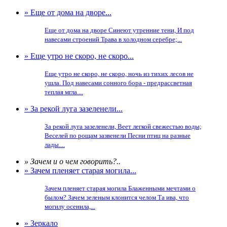
» Еще от дома на дворе...
Еще от дома на дворе Синеют утренние тени, И под
навесами строений Трава в холодном серебре;...
» Еще утро не скоро, не скоро...
Еще утро не скоро, не скоро, ночь из тихих лесов не
ушла. Под навесами сонного бора - предрассветная
теплая мгла....
» За рекой луга зазеленели...
За рекой луга зазеленели, Веет легкой свежестью воды;
Веселей по рощам зазвенели Песни птиц на разные
лады....
» Зачем и о чем говорить?..
» Зачем пленяет старая могила...
Зачем пленяет старая могила Блаженными мечтами о
былом? Зачем зеленым клонится челом Та ива, что
могилу осенила,...
» Зеркало