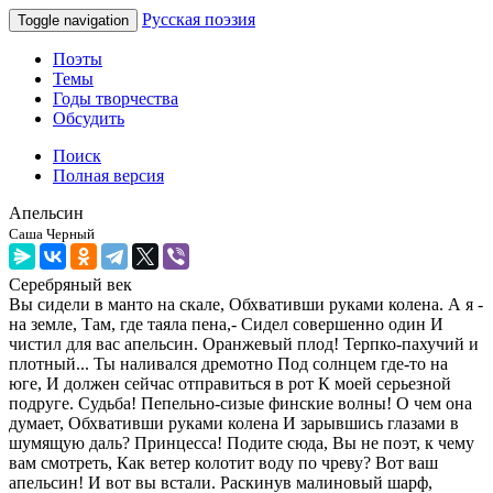
Русская поэзия
Toggle navigation
Поэты
Темы
Годы творчества
Обсудить
Поиск
Полная версия
Апельсин
Саша Черный
Серебряный век
Вы сидели в манто на скале, Обхвативши руками колена. А я -
на земле, Там, где таяла пена,- Сидел совершенно один И
чистил для вас апельсин. Оранжевый плод! Терпко-пахучий и
плотный... Ты наливался дремотно Под солнцем где-то на
юге, И должен сейчас отправиться в рот К моей серьезной
подруге. Судьба! Пепельно-сизые финские волны! О чем она
думает, Обхвативши руками колена И зарывшись глазами в
шумящую даль? Принцесса! Подите сюда, Вы не поэт, к чему
вам смотреть, Как ветер колотит воду по чреву? Вот ваш
апельсин! И вот вы встали. Раскинув малиновый шарф,