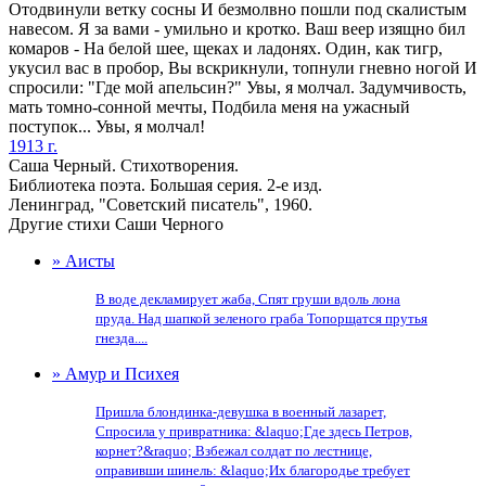
Отодвинули ветку сосны И безмолвно пошли под скалистым
навесом. Я за вами - умильно и кротко. Ваш веер изящно бил
комаров - На белой шее, щеках и ладонях. Один, как тигр,
укусил вас в пробор, Вы вскрикнули, топнули гневно ногой И
спросили: "Где мой апельсин?" Увы, я молчал. Задумчивость,
мать томно-сонной мечты, Подбила меня на ужасный
поступок... Увы, я молчал!
1913 г.
Саша Черный. Стихотворения.
Библиотека поэта. Большая серия. 2-е изд.
Ленинград, "Советский писатель", 1960.
Другие стихи Саши Черного
» Аисты
В воде декламирует жаба, Спят груши вдоль лона
пруда. Над шапкой зеленого граба Топорщатся прутья
гнезда....
» Амур и Психея
Пришла блондинка-девушка в военный лазарет,
Спросила у привратника: &laquo;Где здесь Петров,
корнет?&raquo; Взбежал солдат по лестнице,
оправивши шинель: &laquo;Их благородье требует