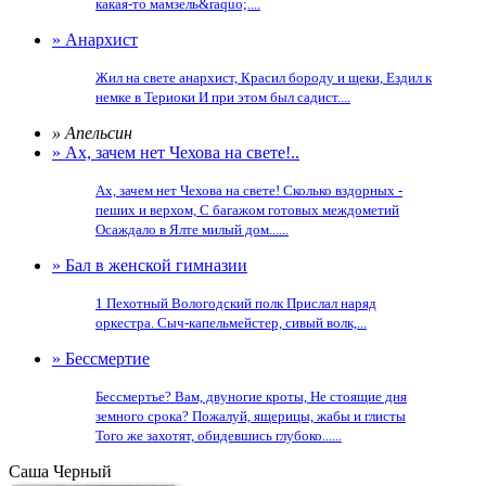
какая-то мамзель&raquo;....
» Анархист
Жил на свете анархист, Красил бороду и щеки, Ездил к
немке в Териоки И при этом был садист....
» Апельсин
» Ах, зачем нет Чехова на свете!..
Ах, зачем нет Чехова на свете! Сколько вздорных -
пеших и верхом, С багажом готовых междометий
Осаждало в Ялте милый дом......
» Бал в женской гимназии
1 Пехотный Вологодский полк Прислал наряд
оркестра. Сыч-капельмейстер, сивый волк,...
» Бессмертие
Бессмертье? Вам, двуногие кроты, Не стоящие дня
земного срока? Пожалуй, ящерицы, жабы и глисты
Того же захотят, обидевшись глубоко......
Саша Черный