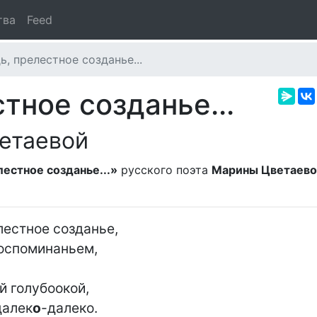
тва
Feed
ь, прелестное созданье...
тное созданье...
етаевой
лестное созданье...»
русского поэта
Марины Цветаев
естное созданье,

оспоминаньем,

й голубоокой,

далек
о
-далеко.
