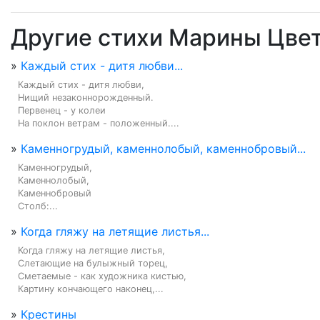
Другие стихи Марины Цве
»
Каждый стих - дитя любви...
Каждый стих - дитя любви,

Нищий незаконнорожденный.

Первенец - у колеи

На поклон ветрам - положенный....
»
Каменногрудый, каменнолобый, каменнобровый...
Каменногрудый,

Каменнолобый,

Каменнобровый

Столб:...
»
Когда гляжу на летящие листья...
Когда гляжу на летящие листья,

Слетающие на булыжный торец,

Сметаемые - как художника кистью,

Картину кончающего наконец,...
»
Крестины