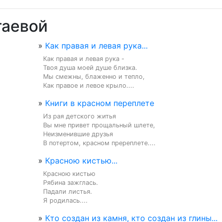
таевой
»
Как правая и левая рука...
Как правая и левая рука -

Твоя душа моей душе близка.

Мы смежны, блаженно и тепло,

Как правое и левое крыло....
»
Книги в красном переплете
Из рая детского житья

Вы мне привет прощальный шлете,

Неизменившие друзья

В потертом, красном пререплете....
»
Красною кистью...
Красною кистью

Рябина зажглась.

Падали листья.

Я родилась....
»
Кто создан из камня, кто создан из глины...