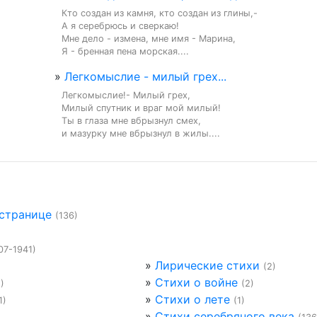
Кто создан из камня, кто создан из глины,-

А я серебрюсь и сверкаю!

Мне дело - измена, мне имя - Марина,

Я - бренная пена морская....
»
Легкомыслие - милый грех...
Легкомыслие!- Милый грех,

Милый спутник и враг мой милый!

Ты в глаза мне вбрызнул смех,

и мазурку мне вбрызнул в жилы....
 странице
(136)
07-1941)
»
Лирические стихи
(2)
»
Стихи о войне
1)
(2)
»
Стихи о лете
1)
(1)
»
Стихи серебряного века