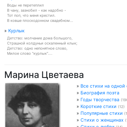
Воды не перетеплил

В чану, зазнобил - как надобно -

Тот поп, что меня крестил.

В ковше плоскодонном свадебном...
»
Курлык
Детство: молчание дома большого,

Страшной колдуньи оскаленный клык;

Детство: одно непонятное слово,

Милое слово "курлык"....
Марина Цветаева
»
Все стихи на одной
»
Биография поэта
»
Годы творчества
(19
»
Короткие стихи
(12)
»
Популярные стихи
(
»
Стихи о женщинах
(
»
Стихи о любви