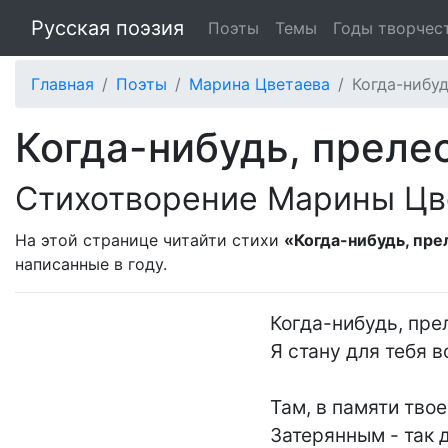
Русская поэзия
Поэты
Темы
Годы творчес
Главная
Поэты
Марина Цветаева
Когда-нибуд
Когда-нибудь, прелес
Стихотворение Марины Цв
На этой странице читайти стихи
«Когда-нибудь, пре
написанные в
году.
Когда-нибудь, прел
Я стану для тебя в
Там, в памяти твое
Затерянным - так 