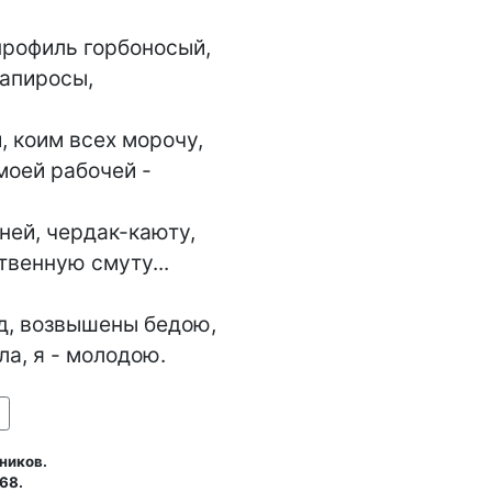
рофиль горбоносый,

апиросы,

 коим всех морочу,

моей рабочей -

ей, чердак-каюту,

венную смуту...

д, возвышены бедою,

ла, я - молодою.
ников.
68.