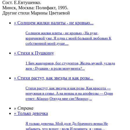
Сост. Е.Евтушенко.
Минск, Москва: Полифакт, 1995.
Другие стихи Марины Цветаевой
» Солнцем жилки налиты - не кровью...
Солнцем жилки нлиты - не кровью - На руке,
коричневой уже. Я одна с моей большой любовью К
собственной моей душе....
» Стихи к Пушкину
1 Бич жандармов, бог студентов, Желчь мужей, услада
жен - Пушкин - в роли монумента?...
» Стихи растут, как звезды и как розы...
Стихи растут, как звезды и как розы, Как красота —
ненужная в семье. А на венцы и на апофеозы — Один
ответ: &laquo;Откуда мне сие?&raquo;...
» Страна
» Только девочка
Я только девочка. Мой долг До брачного венца Не
забывать, что всюду - волк И помнить: я - овца....