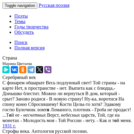
Русская поэзия
Toggle navigation
Поэты
Темы
Годы творчества
Обсудить
Поиск
Полная версия
Страна
Марина Цветаева
Серебряный век
С фонарем обшарьте Весь подлунный свет! Той страны - на
карте Нет, в пространстве - нет. Выпита как с блюдца,-
Донышко блестит. Можно ли вернуться В дом, который -
срыт? Заново родися - В новую страну! Ну-ка, воротися На
спину коню Сбросившему! Кости Целы-то хотя? Эдакому
гостю Булочник ломт
я
Ломаного, плотник - Гроба не продаст!
...Т
о
й ее -
несчетных
Верст,
небесных
царств, Той, где на
монетах - Молодость моя - Той России - нету. - Как и т
о
й меня.
1931 г.
Строфы века. Антология русской поэзии.