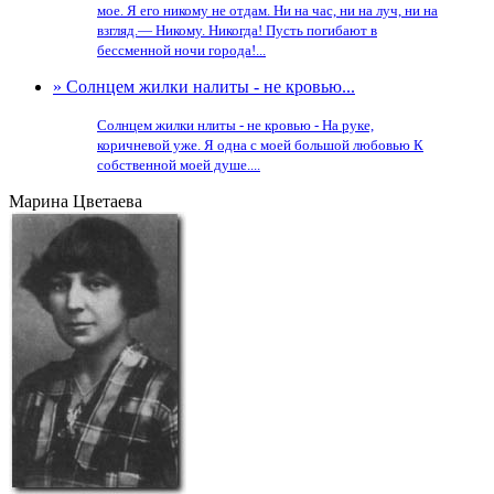
мое. Я его никому не отдам. Ни на час, ни на луч, ни на
взгляд.— Никому. Никогда! Пусть погибают в
бессменной ночи города!...
» Солнцем жилки налиты - не кровью...
Солнцем жилки нлиты - не кровью - На руке,
коричневой уже. Я одна с моей большой любовью К
собственной моей душе....
Марина Цветаева