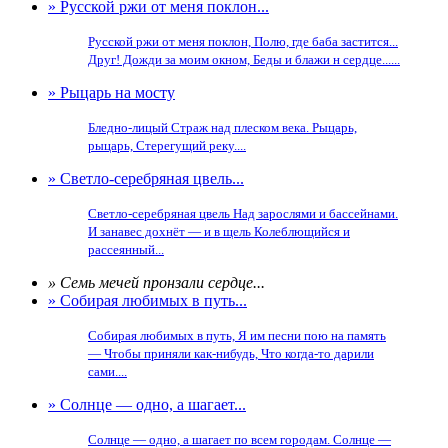
» Русской ржи от меня поклон...
Русской ржи от меня поклон, Полю, где баба застится...
Друг! Дожди за моим окном, Беды и блажи н сердце......
» Рыцарь на мосту
Бледно-лицый Страж над плеском века. Рыцарь,
рыцарь, Стерегущий реку....
» Светло-серебряная цвель...
Светло-серебряная цвель Над зарослями и бассейнами.
И занавес дохнёт — и в щель Колеблющийся и
рассеянный...
» Семь мечей пронзали сердце...
» Собирая любимых в путь...
Собирая любимых в путь, Я им песни пою на память
— Чтобы приняли как-нибудь, Что когда-то дарили
сами....
» Солнце — одно, а шагает...
Солнце — одно, а шагает по всем городам. Солнце —