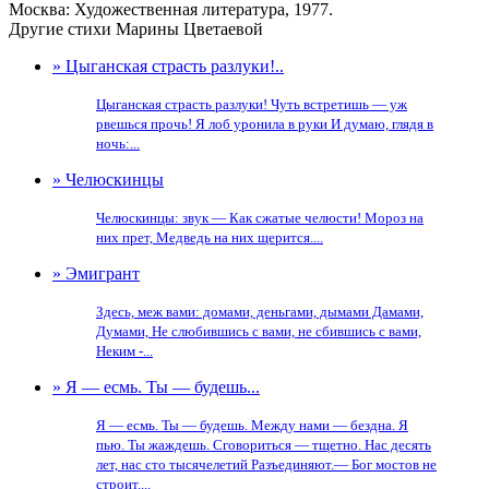
Москва: Художественная литература, 1977.
Другие стихи Марины Цветаевой
» Цыганская страсть разлуки!..
Цыганская страсть разлуки! Чуть встретишь — уж
рвешься прочь! Я лоб уронила в руки И думаю, глядя в
ночь:...
» Челюскинцы
Челюскинцы: звук — Как сжатые челюсти! Мороз на
них прет, Медведь на них щерится....
» Эмигрант
Здесь, меж вами: домами, деньгами, дымами Дамами,
Думами, Не слюбившись с вами, не сбившись с вами,
Неким -...
» Я — есмь. Ты — будешь...
Я — есмь. Ты — будешь. Между нами — бездна. Я
пью. Ты жаждешь. Сговориться — тщетно. Нас десять
лет, нас сто тысячелетий Разъединяют.— Бог мостов не
строит....