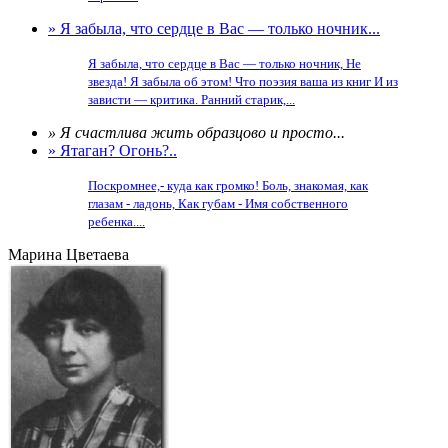
» Я забыла, что сердце в Вас — только ночник...
Я забыла, что сердце в Вас — только ночник, Не
звезда! Я забыла об этом! Что поэзия ваша из книг И из
зависти — критика. Ранний старик,...
» Я счастлива жить образцово и просто...
» Ятаган? Огонь?..
Поскромнее,- куда как громко! Боль, знакомая, как
глазам - ладонь, Как губам - Имя собственного
ребенка....
Марина Цветаева