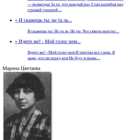
— возмездье За то, что каждый раз, Стан разгибая над
строкой упорной,...
» И скажешь ты: не та ль...
И скажешь ты: Не та ль, Не ты, Что сквозь персты:...
» Идите же! - Мой голос нем...
Идите же! - Мой голос нем И тщетны все слова. Я
знаю, что ни перед кем Не буду я права....
Марина Цветаева