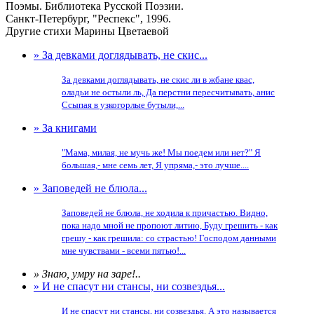
Поэмы. Библиотека Русской Поэзии.
Санкт-Петербург, "Респекс", 1996.
Другие стихи Марины Цветаевой
» За девками доглядывать, не скис...
За девками доглядывать, не скис ли в жбане квас,
оладьи не остыли ль, Да перстни пересчитывать, анис
Ссыпая в узкогорлые бутыли,...
» За книгами
"Мама, милая, не мучь же! Мы поедем или нет?" Я
большая,- мне семь лет, Я упряма,- это лучше....
» Заповедей не блюла...
Заповедей не блюла, не ходила к причастью. Видно,
пока надо мной не пропоют литию, Буду грешить - как
грешу - как грешила: со страстью! Господом данными
мне чувствами - всеми пятью!...
» Знаю, умру на заре!..
» И не спасут ни стансы, ни созвездья...
И не спасут ни стансы, ни созвездья. А это называется