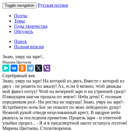
Русская поэзия
Toggle navigation
Поэты
Темы
Годы творчества
Обсудить
Поиск
Полная версия
Знаю, умру на заре!..
Марина Цветаева
Серебряный век
Знаю, умру на заре! На которой из двух, Вместе с которой из
двух - не решить по заказу! Ах, если б можно, чтоб дважды
мой факел потух! Чтоб на вечерней заре и на утренней сразу!
Пляшущим шагом прошла по земле!- Неба дочь! С полным
передником роз!- Ни ростка не наруша! Знаю, умру на заре!-
Ястребиную ночь Бог не пошлет по мою лебединую душу!
Нежной рукой отведя нецелованный крест, В щедрое небо
рванусь за последним приветом. Прорезь зари - и ответной
улыбки прорез... - Я и в предсмертной икоте останусь поэтом!
Марина Цветаева. Стихотворения.