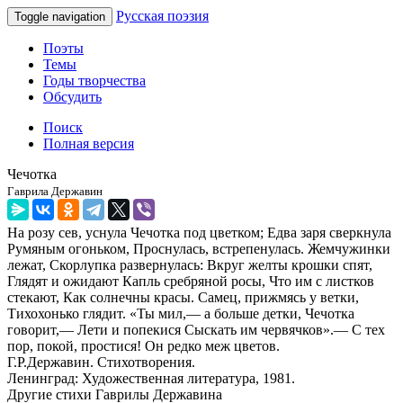
Русская поэзия
Toggle navigation
Поэты
Темы
Годы творчества
Обсудить
Поиск
Полная версия
Чечотка
Гаврила Державин
На розу сев, уснула Чечотка под цветком; Едва заря сверкнула
Румяным огоньком, Проснулась, встрепенулась. Жемчужинки
лежат, Скорлупка развернулась: Вкруг желты крошки спят,
Глядят и ожидают Капль сребряной росы, Что им с листков
стекают, Как солнечны красы. Самец, прижмясь у ветки,
Тихохонько глядит. «Ты мил,— а больше детки, Чечотка
говорит,— Лети и попекися Сыскать им червячков».— С тех
пор, покой, простися! Он редко меж цветов.
Г.Р.Державин. Стихотворения.
Ленинград: Художественная литература, 1981.
Другие стихи Гаврилы Державина