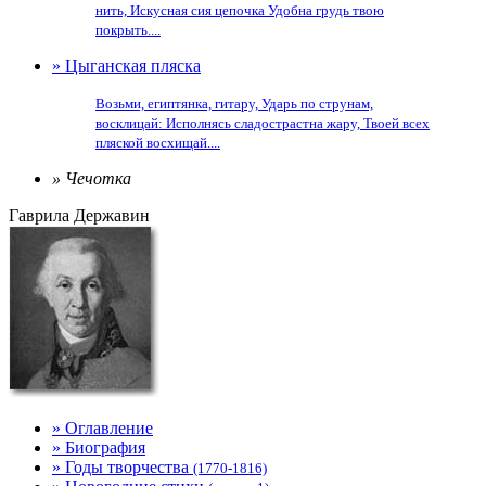
нить, Искусная сия цепочка Удобна грудь твою
покрыть....
» Цыганская пляска
Возьми, египтянка, гитару, Ударь по струнам,
восклицай: Исполнясь сладострастна жару, Твоей всех
пляской восхищай....
» Чечотка
Гаврила Державин
» Оглавление
» Биография
» Годы творчества
(1770-1816)