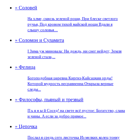
» Соловей
На хлме, сквозь зеленой рощи, При блеске светлого
ручья, Под кровом тихой майской нощи Вдали я
слышу соловья....
» Соломон и Суламита
I Зима уж миновала: Ни дождь, ни снег нейдет; Земля
зеленой стала,...
» Фелица
Богоподобная царевна Киргиз-Кайсацкия орды!
Которой мудрость несравненна Открыла верные
следы...
» Философы, пьяный и трезвый
П ь я н ы й Сосед! на свете всё пустое: Богатство, слава
и чины. А если за добро прямое...
» Цепочка
Послал я средь сего листочка Из мелких колец тонку