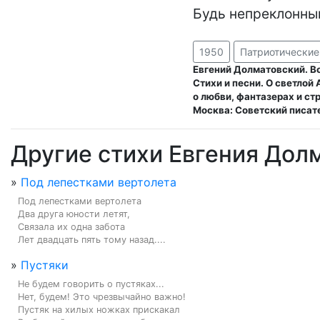
Будь непреклонны
1950
Патриотические
Евгений Долматовский. Вс
Стихи и песни. О светлой
о любви, фантазерах и ст
Москва: Советский писате
Другие стихи Евгения Дол
»
Под лепестками вертолета
Под лепестками вертолета

Два друга юности летят,

Связала их одна забота

Лет двадцать пять тому назад....
»
Пустяки
Не будем говорить о пустяках...

Нет, будем! Это чрезвычайно важно!

Пустяк на хилых ножках прискакал
