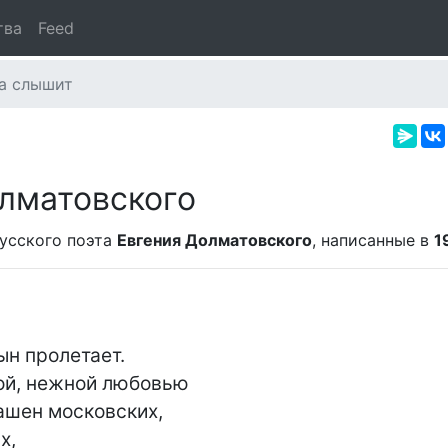
тва
Feed
а слышит
лматовского
усского поэта
Евгения Долматовского
, написанные в
1
ын пролетает.

ой, нежной любовью

шен московских,

,
