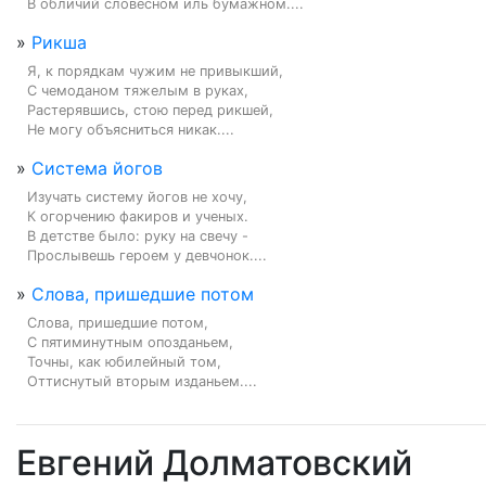
В обличий словесном иль бумажном....
»
Рикша
Я, к порядкам чужим не привыкший,

С чемоданом тяжелым в руках,

Растерявшись, стою перед рикшей,

Не могу объясниться никак....
»
Система йогов
Изучать систему йогов не хочу,

К огорчению факиров и ученых.

В детстве было: руку на свечу -

Прослывешь героем у девчонок....
»
Слова, пришедшие потом
Слова, пришедшие потом,

С пятиминутным опозданьем,

Точны, как юбилейный том,

Оттиснутый вторым изданьем....
Евгений Долматовский