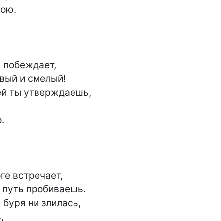
ою.

 побеждает,

вый и смелый!

й ты утверждаешь,



ге встречает,

 путь пробиваешь.

буря ни злилась,


