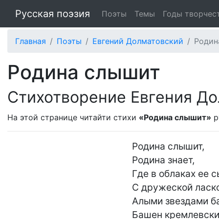
Русская поэзия
Поэты
Темы
Годы творчес
Главная
Поэты
Евгений Долматовский
Родин
Родина слышит
Стихотворение Евгения До
На этой странице читайти стихи
«Родина слышит»
р
Родина слышит,

Родина знает,

Где в облаках ее с
С дружеской ласк
Алыми звездами ба
Башен кремлевских