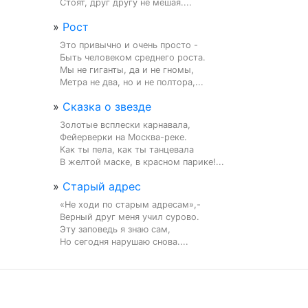
Стоят, друг другу не мешая....
»
Рост
Это привычно и очень просто -

Быть человеком среднего роста.

Мы не гиганты, да и не гномы,

Метра не два, но и не полтора,...
»
Сказка о звезде
Золотые всплески карнавала,

Фейерверки на Москва-реке.

Как ты пела, как ты танцевала

В желтой маске, в красном парике!...
»
Старый адрес
«Не ходи по старым адресам»,-

Верный друг меня учил сурово.

Эту заповедь я знаю сам,

Но сегодня нарушаю снова....