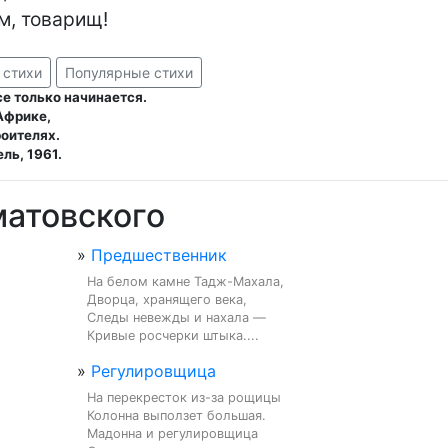
м, товарищ!
 стихи
Популярные стихи
е только начинается.
 Африке,
роителях.
ль, 1961.
матовского
»
Предшественник
На белом камне Тадж-Махала,

Дворца, хранящего века,

Следы невежды и нахала —

Кривые росчерки штыка....
»
Регулировщица
На перекресток из-за рощицы

Колонна выползет большая.

Мадонна и регулировщица
