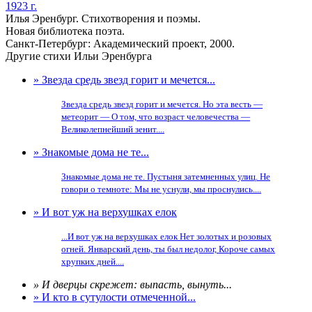
1923 г.
Илья Эренбург. Стихотворения и поэмы.
Новая библиотека поэта.
Санкт-Петербург: Академический проект, 2000.
Другие стихи Ильи Эренбурга
» Звезда средь звезд горит и мечется...
Звезда средь звезд горит и мечется. Но эта весть —
метеорит — О том, что возраст человечества —
Великолепнейший зенит....
» Знакомые дома не те...
Знакомые дома не те. Пустыня затемненных улиц. Не
говори о темноте: Мы не уснули, мы проснулись....
» И вот уж на верхушках елок
...И вот уж на верхушках елок Нет золотых и розовых
огней. Январский день, ты был недолог, Короче самых
хрупких дней....
» И дверцы скрежет: выпасть, вынуть...
» И кто в сутулости отмеченной...