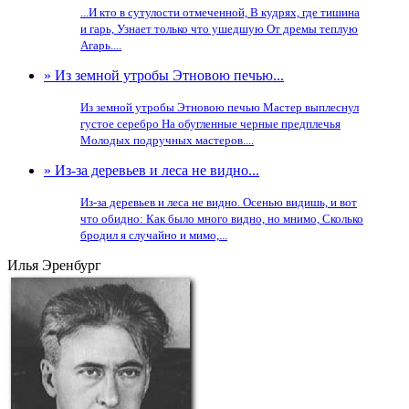
...И кто в сутулости отмеченной, В кудрях, где тишина
и гарь, Узнает только что ушедшую От дремы теплую
Агарь....
» Из земной утробы Этновою печью...
Из земной утробы Этновою печью Мастер выплеснул
густое серебро На обугленные черные предплечья
Молодых подручных мастеров....
» Из-за деревьев и леса не видно...
Из-за деревьев и леса не видно. Осенью видишь, и вот
что обидно: Как было много видно, но мнимо, Сколько
бродил я случайно и мимо,...
Илья Эренбург