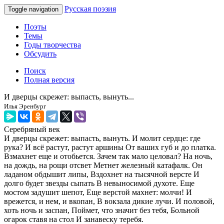
Русская поэзия
Toggle navigation
Поэты
Темы
Годы творчества
Обсудить
Поиск
Полная версия
И дверцы скрежет: выпасть, вынуть...
Илья Эренбург
Серебряный век
И дверцы скрежет: выпасть, вынуть. И молит сердце: где
рука? И всё растут, растут аршины От ваших губ и до платка.
Взмахнет еще и отобьется. Зачем так мало целовал? На ночь,
на дождь, на рощи отсвет Метнет железный катафалк. Он
ладаном обдышит липы, Вздохнет на тысячной версте И
долго будет звезды сыпать В невыносимой духоте. Еще
мостом задушит шепот, Еще верстой махнет: молчи! И
врежется, и нем, и вкопан, В вокзала дикие лучи. И половой,
хоть ночь и заспан, Поймет, что значит без тебя, Больной
огарок ставя на стол И занавеску теребя.