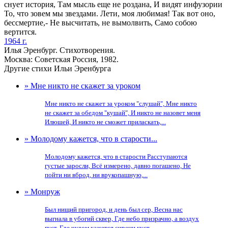
снует история, Там мысль еще не роздана, И видят инфузории
То, что зовем мы звездами. Лети, моя любимая! Так вот оно,
бессмертие,- Не высчитать, не вымолвить, Само собою
вертится.
1964 г.
Илья Эренбург. Стихотворения.
Москва: Советская Россия, 1982.
Другие стихи Ильи Эренбурга
» Мне никто не скажет за уроком
Мне никто не скажет за уроком "слушай", Мне никто
не скажет за обедом "кушай", И никто не назовет меня
Илюшей, И никто не сможет приласкать,...
» Молодому кажется, что в старости...
Молодому кажется, что в старости Расступаются
густые заросли, Всё измерено, давно погашено, Не
пойти ни вброд, ни врукопашную,...
» Монруж
Был нищий пригород, и день был сер, Весна нас
выгнала в убогий сквер, Где небо призрачно, а воздух
густ, Где чудом кажется сирени куст,...