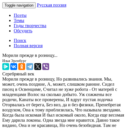
Русская поэзия
Toggle navigation
Поэты
Темы
Годы творчества
Обсудить
Поиск
Полная версия
Морили прежде в розницу...
Илья Эренбург
Серебряный век
Морили прежде в розницу, Но развивались знания. Мы,
может, очень поздние, А, может, слишком ранние. Сидел
писец в Освенциме, Считал не хуже робота - От матерей с
младенцами Волос на сколько добыто. Уж сожжены все
родичи, Канаты все проверены, И вдруг пустая лодочка
Оторвалась от берега, Без виз, да и без физики, Пренебрегая
воздухом, Она к тому приблизилась, Что называла звездами.
Когда была искомая И был искомый около, Когда еще весомая
Ему дарила локоны. Одна звезда мне нравится. Давно такое
видано, Она и не красавица, Но очень безобидная. Там не