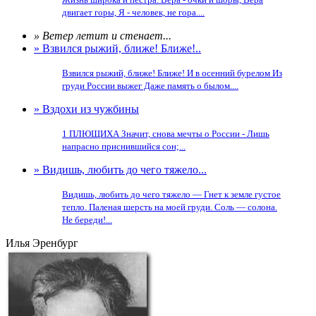
двигает горы, Я - человек, не гора....
» Ветер летит и стенает...
» Взвился рыжий, ближе! Ближе!..
Взвился рыжий, ближе! Ближе! И в осенний бурелом Из
груди России выжег Даже память о былом....
» Вздохи из чужбины
1 ПЛЮЩИХА Значит, снова мечты о России - Лишь
напрасно приснившийся сон;...
» Видишь, любить до чего тяжело...
Видишь, любить до чего тяжело — Гнет к земле густое
тепло. Паленая шерсть на моей груди. Соль — солона.
Не береди!...
Илья Эренбург