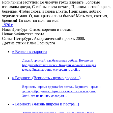
могильным заступом Ее черную грудь взрезать. Золотые
взломаны двери, С тайны снята печать, Принимаю твой крест,
безверье, Чтобы снова и снова алкать. Припадаю, лобзаю
черную землю. О, как кратки часы бытия! Мать моя, светлая,
бренная! Ты моя, ты моя, ты моя!
1920 г.
Илья Эренбург. Стихотворения и поэмы.
Новая библиотека поэта.
Санкт-Петербург: Академический проект, 2000.
Другие стихи Ильи Эренбурга
» Верлен в старости
Лысый, грязный, как бездомная собака, Ночью он
бродил забытый и ничей. Каждый кабачок и каждая
клоака Знали хорошо его среди гостей....
» Верность (Верность - прямо дорога...)
Верность - прямо дорога без петель, Верность - зрелой
души добродетель, Верность - августа слава и дым,
Зной, его не понять молодым,...
» Верность (Жизнь широка и пестра...)
Жизнь широка и пестра. Вера - очки и шоры, Вера