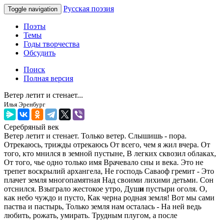
Русская поэзия
Toggle navigation
Поэты
Темы
Годы творчества
Обсудить
Поиск
Полная версия
Ветер летит и стенает...
Илья Эренбург
Серебряный век
Ветер летит и стенает. Только ветер. Слышишь - пора.
Отрекаюсь, трижды отрекаюсь От всего, чем я жил вчера. От
того, кто мнился в земной пустыне, В легких сквозил облаках,
От того, чье одно только имя Врачевало сны и века. Это не
трепет воскрылий архангела, Не господь Саваоф гремит - Это
плачет земля многопамятная Над своими лихими детьми. Сон
отснился. Взыграло жестокое утро, Душ
и
пустыри оголя. О,
как небо чуждо и пусто, Как черна родная земля! Вот мы сами
паства и пастырь, Только земля нам осталась - На ней ведь
любить, рожать, умирать. Трудным плугом, а после