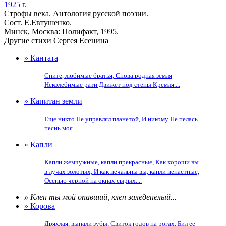
1925 г.
Строфы века. Антология русской поэзии.
Сост. Е.Евтушенко.
Минск, Москва: Полифакт, 1995.
Другие стихи Сергея Есенина
» Кантата
Спите, любимые братья, Снова родная земля
Неколебимые рати Движет под стены Кремля....
» Капитан земли
Еще никто Не управлял планетой, И никому Не пелась
песнь моя....
» Капли
Капли жемчужные, капли прекрасные, Как хороши вы
в лучах золотых, И как печальны вы, капли ненастные,
Осенью черной на окнах сырых....
» Клен ты мой опавший, клен заледенелый...
» Корова
Дряхлая, выпали зубы, Свиток годов на рогах. Бил ее