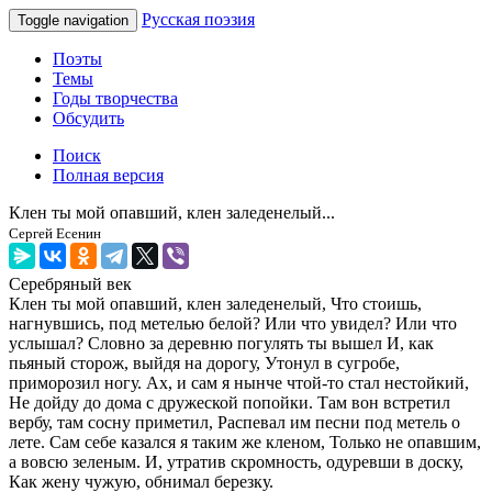
Русская поэзия
Toggle navigation
Поэты
Темы
Годы творчества
Обсудить
Поиск
Полная версия
Клен ты мой опавший, клен заледенелый...
Сергей Есенин
Серебряный век
Клен ты мой опавший, клен заледенелый, Что стоишь,
нагнувшись, под метелью белой? Или что увидел? Или что
услышал? Словно за деревню погулять ты вышел И, как
пьяный сторож, выйдя на дорогу, Утонул в сугробе,
приморозил ногу. Ах, и сам я нынче чтой-то стал нестойкий,
Не дойду до дома с дружеской попойки. Там вон встретил
вербу, там сосну приметил, Распевал им песни под метель о
лете. Сам себе казался я таким же кленом, Только не опавшим,
а вовсю зеленым. И, утратив скромность, одуревши в доску,
Как жену чужую, обнимал березку.