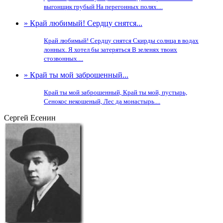
выгонщик грубый На перегонных полях....
» Край любимый! Сердцу снятся...
Край любимый! Сердцу снятся Скирды солнца в водах
лонных. Я хотел бы затеряться В зеленях твоих
стозвонных....
» Край ты мой заброшенный...
Край ты мой заброшенный, Край ты мой, пустырь,
Сенокос некошеный, Лес да монастырь....
Сергей Есенин