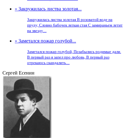
» Закружилась листва золотая...
Закружилась листва золотая В розоватой воде на
пруду, Словно бабочек легкая стая С замираньем летит
на звезду....
» Заметался пожар голубой...
Заметался пожар голубой, Позабылись родимые дали.
В первый раз я запел про любовь, В первый раз
отрекаюсь скандалить....
Сергей Есенин