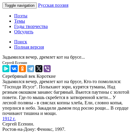
Русская поэзия
Toggle navigation
Поэты
Темы
Годы творчества
Обсудить
Поиск
Полная версия
Задымился вечер, дремлет кот на брусе...
Сергей Есенин
Серебряный век
Короткие
Задымился вечер, дремлет кот на брусе, Кто-то помолился:
"Господи Исусе". Полыхают зори, курятся туманы, Над
резным окошком занавес багряный. Вьются паутины с золотой
повети. Где-то мышь скребется в затворенной клети... У
лесной поляны - в свяслах копны хлеба, Ели, словно копья,
уперлися в небо. Закадили дымом под росою рощи... В сердце
почивают тишина и мощи.
1912 г.
Сергей Есенин.
Ростов-на-Дону: Феникс, 1997.