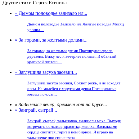
Другие стихи Сергея Есенина
» Дымом половодье зализало ил...
Дымом половодье Зализало ил. Желтые поводья Месяц
уронил....
» За горами, за желтыми долами...
За горами, за желтыми длами Протянулась тропа
деревень. Вижу лес и вечернее полымя, И обвитый
крапивой плетень....
» Заглушила засуха засевки...
Заглушила засуха засевки, Сохнет рожь, и не всходят
овсы. На молебен с хоругвями девки Потащились в
комлях полосы....
» Задымился вечер, дремлет кот на брусе...
» Заиграй, сыграй...
Заиграй, сыграй, тальяночка, малиновы меха. Выходи
встречать к околице, красотка, жениха. Васильками
сердце светится, горит в нем бирюза. Я играю на
тальяночке про синие глаза....