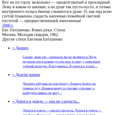
Вот он по горлу заскользил — продолговатый и прохладный.
Лежу в каком-то шалаше, а на душе так пусто-пусто, и только
внутреннего пульса биенье слышится в душе. О, как над всею
суетой блаженна сладость напоенья спокойной светлой
пустотой — предшественницей наполненья!
1960 г.
Евг. Евтушенко. Взмах руки. Стихи.
Москва: Молодая гвардия, 1962.
Другие стихи Евгения Евтушенко
» Дворец
Сказки, знаю нас - напрасно вы не молвитесь! Ведь
недаром сон я помню до сих пор: я сижу у синя моря,
добрый молодец. Я кручинюсь. Я оперся о топор....
» Долгие крики
Дремлет избушка на том берегу. Лошадь белеет на
темном лугу. Криком кричу и стреляю, стреляю, а
разбудить никого не могу....
» Дорога в дождь — она не сладость...
Дорога в дождь — она не сладость. Дорога в дождь —
она беда. И надо же — какая слякоть, какая долгая