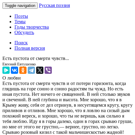
Русская поэзия
Toggle navigation
Поэты
Темы
Годы творчества
Обсудить
Поиск
Полная версия
Есть пустота от смерти чувств...
Евгений Евтушенко
О любви
Есть пустота от смерти чувств и от потери горизонта, когда
глядишь на горе сонно и сонно радостям ты чужд. Но есть
иная пустота. Нет ничего ее священней. В ней столько звуков
и свечений. В ней глубина и высота. Мне хорошо, что я в
Крыму живу, себя от дел отринув, в несуетящемся кругу, кругу
приливов и отливов. Мне хорошо, что я ловлю на сизый дым
похожий вереск, и хорошо, что ты не веришь, как сильно я
тебя люблю. Иду я в горы далеко, один в горах срываю груши,
но мне от этого не грустно,— вернее, грустно, но легко.
Срываю розовый кизил с такой мальчишескостью жадной!