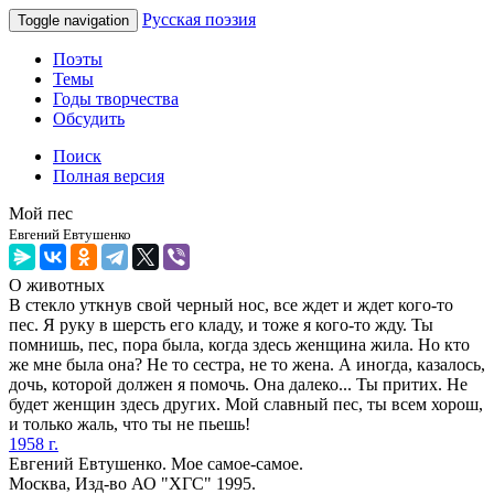
Русская поэзия
Toggle navigation
Поэты
Темы
Годы творчества
Обсудить
Поиск
Полная версия
Мой пес
Евгений Евтушенко
О животных
В стекло уткнув свой черный нос, все ждет и ждет кого-то
пес. Я руку в шерсть его кладу, и тоже я кого-то жду. Ты
помнишь, пес, пора была, когда здесь женщина жила. Но кто
же мне была она? Не то сестра, не то жена. А иногда, казалось,
дочь, которой должен я помочь. Она далеко... Ты притих. Не
будет женщин здесь других. Мой славный пес, ты всем хорош,
и только жаль, что ты не пьешь!
1958 г.
Евгений Евтушенко. Мое самое-самое.
Москва, Изд-во АО "ХГС" 1995.