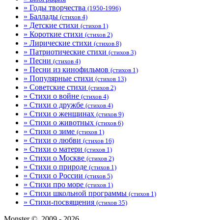
» Годы творчества
(1950-1996)
» Баллады
(стихов 4)
» Детские стихи
(стихов 1)
» Короткие стихи
(стихов 2)
» Лирические стихи
(стихов 8)
» Патриотические стихи
(стихов 3)
» Песни
(стихов 4)
» Песни из кинофильмов
(стихов 1)
» Популярные стихи
(стихов 13)
» Советские стихи
(стихов 2)
» Стихи о войне
(стихов 4)
» Стихи о дружбе
(стихов 4)
» Стихи о женщинах
(стихов 9)
» Стихи о животных
(стихов 6)
» Стихи о зиме
(стихов 1)
» Стихи о любви
(стихов 16)
» Стихи о матери
(стихов 1)
» Стихи о Москве
(стихов 2)
» Стихи о природе
(стихов 1)
» Стихи о России
(стихов 5)
» Стихи про море
(стихов 1)
» Стихи школьной программы
(стихов 1)
» Стихи-посвящения
(стихов 35)
Monster ©, 2009 - 2026