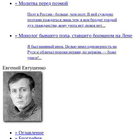
» Молитва перед поэмой
Поэт в России - больше, чем поэт. В ней суждено
поэтами рождаться лишь тем, в ком бродит гордый
дух гражданства, кому уюта нет, покоя нет....
» Монолог бывшего попа, ставшего боцманом на Лене
Я был наивный инок. Целью мнил одноверность на
Руси и обличал пороки церкви, но церковь — боже
упаси!...
Евгений Евтушенко
» Оглавление
» Биография