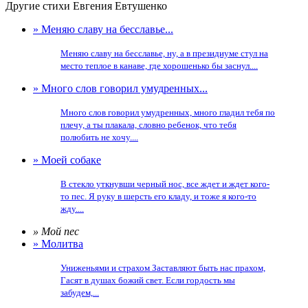
Другие стихи Евгения Евтушенко
» Меняю славу на бесславье...
Меняю славу на бесславье, ну, а в президиуме стул на
место теплое в канаве, где хорошенько бы заснул....
» Много слов говорил умудренных...
Много слов говорил умудренных, много гладил тебя по
плечу, а ты плакала, словно ребенок, что тебя
полюбить не хочу....
» Моей собаке
В стекло уткнувши черный нос, все ждет и ждет кого-
то пес. Я руку в шерсть его кладу, и тоже я кого-то
жду....
» Мой пес
» Молитва
Униженьями и страхом Заставляют быть нас прахом,
Гасят в душах божий свет. Если гордость мы
забудем,...