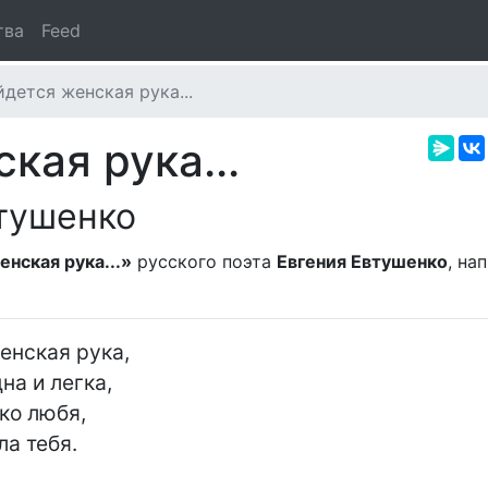
тва
Feed
йдется женская рука...
кая рука...
тушенко
енская рука...»
русского поэта
Евгения Евтушенко
, на
енская рука,

а и легка,

о любя,

а тебя.
