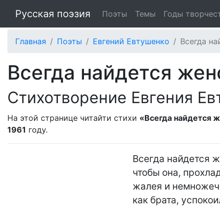
Русская поэзия
Поэты
Темы
Годы творчес
Главная
Поэты
Евгений Евтушенко
Всегда на
Всегда найдется женс
Стихотворение Евгения Ев
На этой странице читайти стихи
«Всегда найдется ж
1961
году.
Всегда найдется ж
чтобы она, прохладн
жалея и немножечк
как брата, успокоил