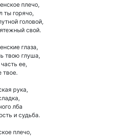
енское плечо,

 ты горячо,

утной головой,

ятежный свой.

нские глаза,

ь твою глуша,

часть ее,

твое.

кая рука,

ладка,

ого лба

ость и судьба.

кое плечо,
