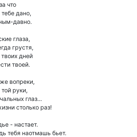
а что

 тебе дано,

ным-давно.

кие глаза,

гда грустя,

 твоих дней

сти твоей.

же вопреки,

той руки,

чальных глаз...

изни столько раз!

ье - настает.

ь тебя наотмашь бьет.
