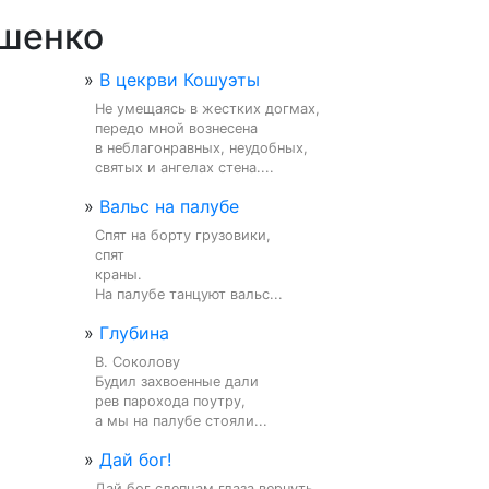
ушенко
»
В цекрви Кошуэты
Не умещаясь в жестких догмах,

передо мной вознесена

в неблагонравных, неудобных,

святых и ангелах стена....
»
Вальс на палубе
Спят на борту грузовики,

спят

краны.

На палубе танцуют вальс...
»
Глубина
В. Соколову

Будил захвоенные дали

рев парохода поутру,

а мы на палубе стояли...
»
Дай бог!
Дай бог слепцам глаза вернуть
