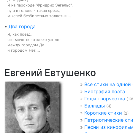
Я на пароходе "Фридрих Энгельс",

ну а в голове - такая ересь,

мыслей безбилетных толкотня....
»
Два города
Я, как поезд,

что мечется столько уж лет

между городом Да

и городом Нет....
Евгений Евтушенко
»
Все стихи на одной
»
Биография поэта
»
Годы творчества
(19
»
Баллады
(4)
»
Короткие стихи
(2)
»
Патриотические ст
»
Песни из кинофиль