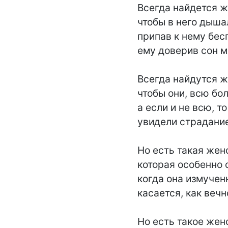
Всегда найдется ж
чтобы в него дышал
припав к нему бесп
ему доверив сон м
Всегда найдутся же
чтобы они, всю бол
а если и не всю, то 
увидели страдание 
Но есть такая женс
которая особенно с
когда она измученн
касается, как вечн
Но есть такое женс