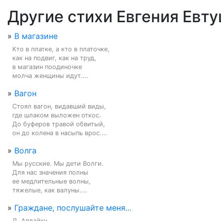
Другие стихи Евгения Евт
»
В магазине
Кто в платке, а кто в платочке,

как на подвиг, как на труд,

в магазин поодиночке

молча женщины идут....
»
Вагон
Стоял вагон, видавший виды,

где шлаком выложен откос.

До буферов травой обвитый,

он до колена в насыпь врос....
»
Волга
Мы русские. Мы дети Волги.

Для нас значения полны

ее медлительные волны,

тяжелые, как валуны....
»
Граждане, послушайте меня...
Д. Апдайку
