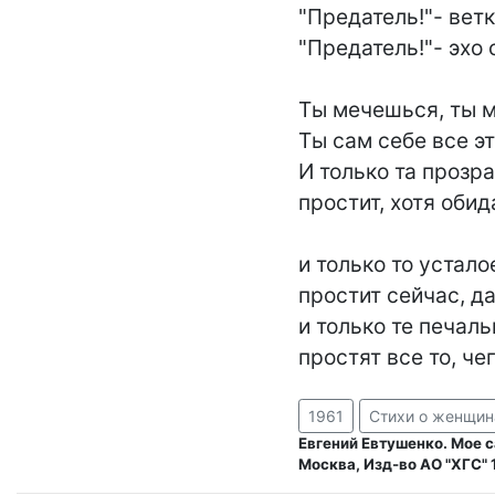
"Предатель!"- ветк
"Предатель!"- эхо 
Ты мечешься, ты м
Ты сам себе все эт
И только та прозра
простит, хотя обида
и только то устало
простит сейчас, да
и только те печаль
простят все то, че
1961
Стихи о женщин
Евгений Евтушенко. Мое 
Москва, Изд-во АО "ХГС" 