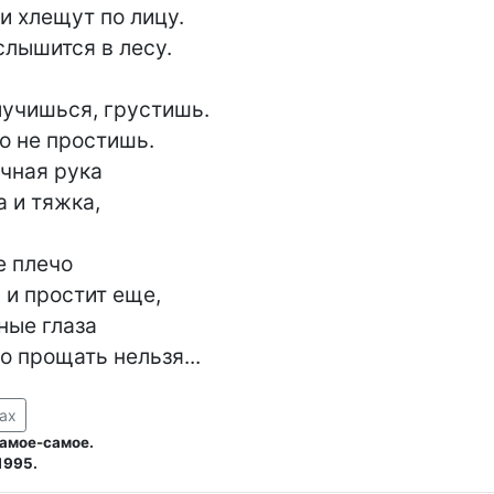
и хлещут по лицу.

слышится в лесу.

учишься, грустишь.

о не простишь.

чная рука

 и тяжка,

е плечо

 и простит еще,

ные глаза

го прощать нельзя...
ах
самое-самое.
1995.