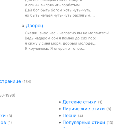
и спины выпрямить горбатым.

Дай бог быть богом хоть чуть-чуть,

но быть нельзя чуть-чуть распятым....
»
Дворец
Сказки, знаю нас - напрасно вы не молвитесь!

Ведь недаром сон я помню до сих пор:

я сижу у синя моря, добрый молодец.

Я кручинюсь. Я оперся о топор....
 странице
(134)
50-1996)
»
Детские стихи
(1)
»
Лирические стихи
(8)
ихи
»
Песни
(3)
(4)
мов
»
Популярные стихи
(1)
(13)