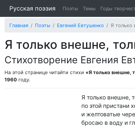
Русская поэзия
Поэты
Темы
Годы творчес
Главная
Поэты
Евгений Евтушенко
Я только 
Я только внешне, тол
Стихотворение Евгения Ев
На этой странице читайти стихи
«Я только внешне, т
1960
году.
Я только внешне, т
по этой пристани х
и желтоватые чере
бросаю в воду и гл