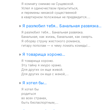
Я комнату снимаю на Сущевской.

Успел я одиночеством пресытиться,

и перемены никакой существенной

в квартирном положеньи не предвидится....
»
Я разлюбил тебя... Банальная развязка...
Я разлюбил тебя... Банальная развязка.

Банальная, как жизнь, банальная, как смерть.

Я оборву струну жестокого романса,

гитару пополам — к чему ломать комедь!...
»
Я товарища хороню...
Я товарища хороню.

Эту тайну я хмуро храню.

Для других он еще живой.

Для других он еще с женой,...
»
Я хотел бы...
Я хотел бы

родиться

во всех странах,

быть беспаспортным,...