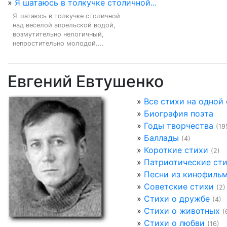
»
Я шатаюсь в толкучке столичной...
Я шатаюсь в толкучке столичной

над веселой апрельской водой,

возмутительно нелогичный,

непростительно молодой....
Евгений Евтушенко
»
Все стихи на одной
»
Биография поэта
»
Годы творчества
(19
»
Баллады
(4)
»
Короткие стихи
(2)
»
Патриотические ст
»
Песни из кинофиль
»
Советские стихи
(2)
»
Стихи о дружбе
(4)
»
Стихи о животных
(
»
Стихи о любви
(16)