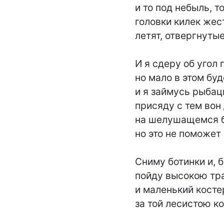
и то под небыль, то
головки килек жес
летят, отвергнутые,
И я сдеру об угол п
но мало в этом буде
и я займусь рыбац
присяду с тем вон
на шелушащемся б
но это не поможет 
Сниму ботинки и, б
пойду высокою тр
и маленький косте
за той лесистою ко