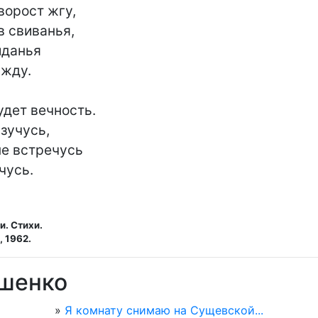
орост жгу,

 свиванья,

данья

жду.

дет вечность.

зучусь,

не встречусь

чусь.
и. Стихи.
 1962.
ушенко
»
Я комнату снимаю на Сущевской...