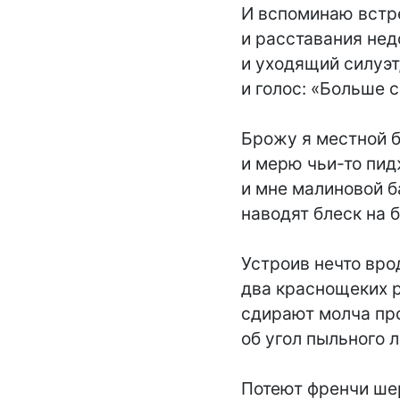
И вспоминаю встре
и расставания недо
и уходящий силуэт,
и голос: «Больше си
Брожу я местной б
и мерю чьи-то пидж
и мне малиновой б
наводят блеск на б
Устроив нечто врод
два краснощеких р
сдирают молча проб
об угол пыльного л
Потеют френчи шер