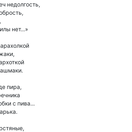
ч недолгость,

брость,



лы нет...»

арахолкой

аки,

архоткой

ашмаки.

е пира,

ечника

ки с пива...

арька.

стяные,
