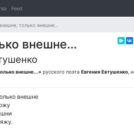
тва
Feed
внешне, только внешне...
ько внешне...
тушенко
олько внешне...»
русского поэта
Евгения Евтушенко
, 
олько внешне

ожу

шни

яжу.
