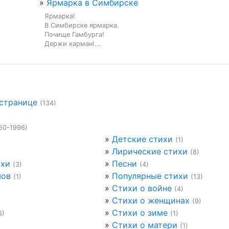
»
Ярмарка в Симбирске
Ярмарка!

В Симбирске ярмарка.

Почище Гамбурга!

Держи карман!...
 странице
(134)
50-1996)
»
Детские стихи
(1)
»
Лирические стихи
(8)
ихи
»
Песни
(3)
(4)
мов
»
Популярные стихи
(1)
(13)
»
Стихи о войне
(4)
»
Стихи о женщинах
(9)
»
Стихи о зиме
6)
(1)
»
Стихи о матери
(1)