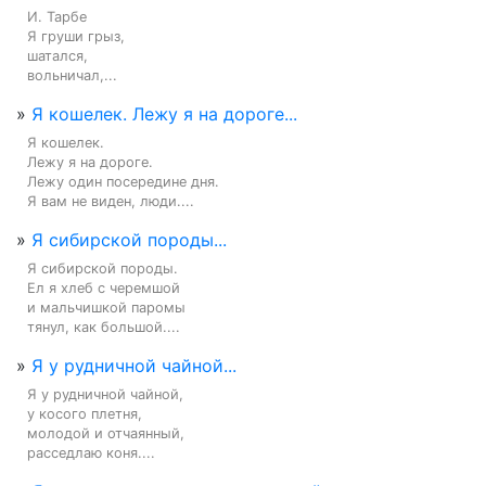
И. Тарбе

Я груши грыз,

шатался,

вольничал,...
»
Я кошелек. Лежу я на дороге...
Я кошелек.

Лежу я на дороге.

Лежу один посередине дня.

Я вам не виден, люди....
»
Я сибирской породы...
Я сибирской породы.

Ел я хлеб с черемшой

и мальчишкой паромы

тянул, как большой....
»
Я у рудничной чайной...
Я у рудничной чайной,

у косого плетня,

молодой и отчаянный,

расседлаю коня....