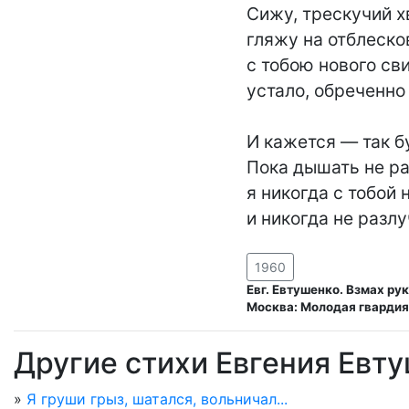
Сижу, трескучий хв
гляжу на отблесков
с тобою нового сви
устало, обреченно 
И кажется — так бу
Пока дышать не ра
я никогда с тобой 
и никогда не разлу
1960
Евг. Евтушенко. Взмах рук
Москва: Молодая гвардия,
Другие стихи Евгения Евт
»
Я груши грыз, шатался, вольничал...