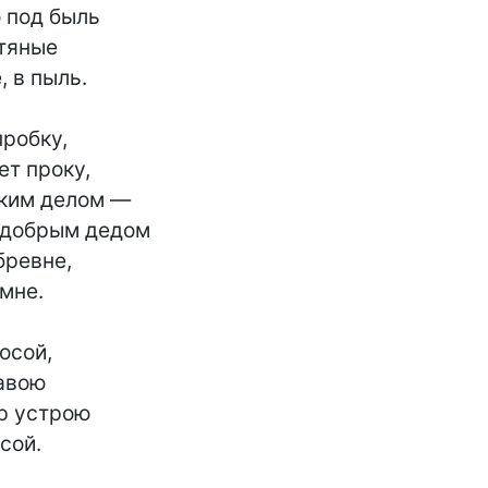
 под быль

тяные

 в пыль.

робку,

т проку,

ким делом —

 добрым дедом

ревне,

мне.

осой,

авою

р устрою

сой.
