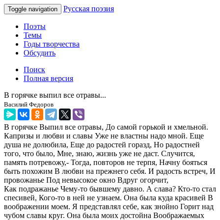
Русская поэзия
Toggle navigation
Поэты
Темы
Годы творчества
Обсудить
Поиск
Полная версия
В горячке выпил все отравы...
Василий Федоров
В горячке Выпил все отравы, До самой горькой и хмельной.
Капризы и любви и славы Уже не властны надо мной. Еще
душа не долюбила, Еще до радостей горазд, Но радостней
того, что было, Мне, знаю, жизнь уже не даст. Случится,
память потревожу,- Тогда, повторов не терпя, Начну бояться
быть похожим В любви на прежнего себя. И радость встреч, И
провожанье Под невысокое окно Вдруг огорчит,
Как подражанье Чему-то бывшему давно. А слава? Кто-то стал
спесивей, Кого-то в ней не узнаем. Она была куда красивей В
воображении моем. Я представлял себе, как знойно Горит над
чубом славы круг. Она была моих достойна Воображаемых