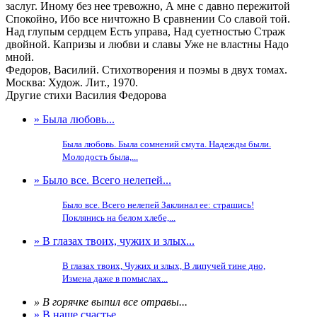
заслуг. Иному без нее тревожно, А мне с давно пережитой
Спокойно, Ибо все ничтожно В сравнении Со славой той.
Над глупым сердцем Есть управа, Над суетностью Страж
двойной. Капризы и любви и славы Уже не властны Надо
мной.
Федоров, Василий. Стихотворения и поэмы в двух томах.
Москва: Худож. Лит., 1970.
Другие стихи Василия Федорова
» Была любовь...
Была любовь. Была сомнений смута. Надежды были.
Молодость была,...
» Было все. Всего нелепей...
Было все. Всего нелепей Заклинал ее: страшись!
Поклянись на белом хлебе,...
» В глазах твоих, чужих и злых...
В глазах твоих, Чужих и злых, В липучей тине дно,
Измена даже в помыслах...
» В горячке выпил все отравы...
» В наше счастье...