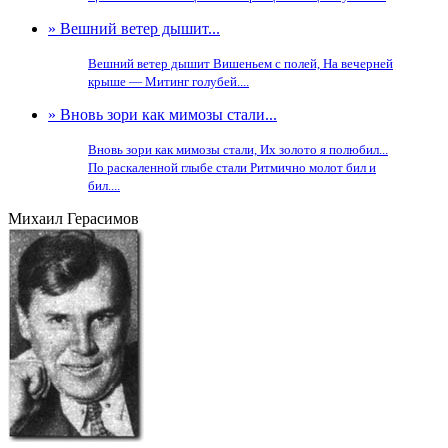
» Вешний ветер дышит...
Вешний ветер дышит Вишеньем с полей, На вечерней
крыше — Митинг голубей....
» Вновь зори как мимозы стали...
Вновь зори как мимозы стали, Их золото я полюбил...
По раскаленной глыбе стали Ритмично молот бил и
бил....
Михаил Герасимов