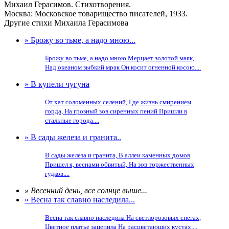
Михаил Герасимов. Стихотворения.
Москва: Московское товарищество писателей, 1933.
Другие стихи Михаила Герасимова
» Брожу во тьме, а надо мною...
Брожу во тьме, а надо мною Мерцает золотой маяк,
Над океаном зыбкий мрак Он косит огненной косою....
» В купели чугуна
От хат соломенных селений, Где жизнь смирением
горда, На грозный зов сиренных пений Пришли в
стальные города....
» В сады железа и гранита..
В сады железа и гранита, В аллеи каменных домов
Пришел я, веснами обвитый, На зов торжественных
гудков....
» Весенний день, все солнце выше...
» Весна так славно наследила...
Весна так славно наследила На светлорозовых снегах,
Цветное платье зацепила На расцветающих кустах....