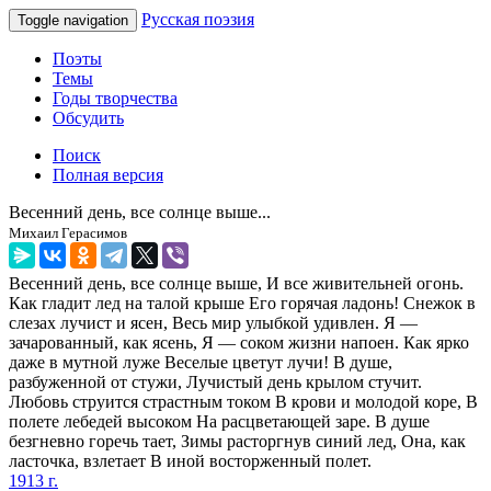
Русская поэзия
Toggle navigation
Поэты
Темы
Годы творчества
Обсудить
Поиск
Полная версия
Весенний день, все солнце выше...
Михаил Герасимов
Весенний день, все солнце выше, И все живительней огонь.
Как гладит лед на талой крыше Его горячая ладонь! Снежок в
слезах лучист и ясен, Весь мир улыбкой удивлен. Я —
зачарованный, как ясень, Я — соком жизни напоен. Как ярко
даже в мутной луже Веселые цветут лучи! В душе,
разбуженной от стужи, Лучистый день крылом стучит.
Любовь струится страстным током В крови и молодой коре, В
полете лебедей высоком На расцветающей заре. В душе
безгневно горечь тает, Зимы расторгнув синий лед, Она, как
ласточка, взлетает В иной восторженный полет.
1913 г.